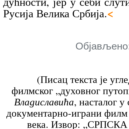
дућ­но­сти, јер у се­би слу­ти
<
Ру­си­ја Ве­ли­ка Ср­би­ја.
Објављено: 
(Писац текста је угле
филмског „духовног путо
Владиславића
, насталог у
до­ку­мен­тар­но-игра­ни фи
века. Извор: „СРПСКА 