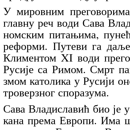
У ми­ров­ним пре­го­во­ри­ма
глав­ну реч во­ди Са­ва Вла­ди
ном­ским пи­та­њи­ма, пу­не­
ре­фор­ми. Пу­те­ви га да­љ
Кли­мен­том XI во­ди пре­го­
Ру­си­је са Ри­мом. Смрт па­
змом ка­то­ли­ка у Ру­си­ји он
тро­верз­ног спо­ра­зу­ма.
Са­ва Вла­ди­сла­вић био је 
ка­на пре­ма Евро­пи. Има ш