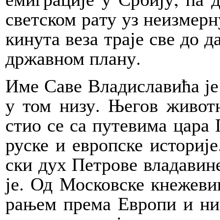
свет­ском ра­ту уз не­из­мер­н
ки­ну­та ве­за тра­је све до 
др­жав­ном пла­ну.
Име Са­ве Вла­ди­сла­ви­ћа је с
у том ни­зу. Ње­гов жи­вот
стио се са пу­те­ви­ма ца­ра П
ру­ске и европ­ске исто­ри­је
ски дух Пе­тро­ве вла­да­ви­не
је. Од Мо­сков­ске кне­же­ви­
ра­њем пре­ма Евро­пи и ни