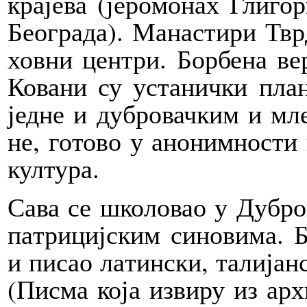
кра­је­ва (је­ро­мо­нах Гли­го­
Бе­о­гра­да). Ма­на­сти­ри Т
хов­ни цен­три. Бор­бе­на ве­
Ко­ва­ни су уста­нич­ки пла­н
јед­не и ду­бро­вач­ким и мл
не, го­то­во у ано­ним­но­сти 
кул­ту­ра.
Са­ва се шко­ло­вао у Ду­бров
па­три­циј­ским си­но­ви­ма. 
и пи­сао ла­тин­ски, та­ли­јан­
(Пи­сма ко­ја из­ви­ру из ар­х