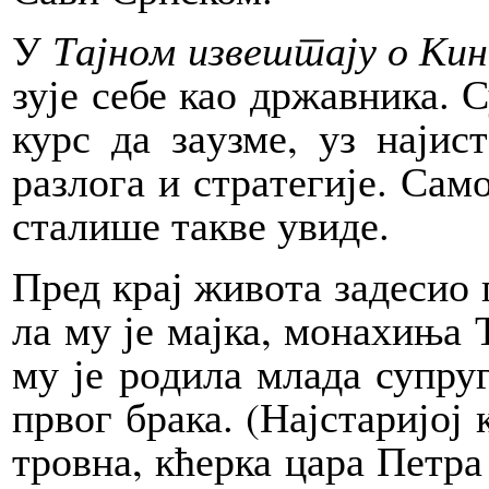
У
Тај­ном из­ве­шта­ју о Ки­
зу­је се­бе као др­жав­ни­ка. С
курс да за­у­зме, уз нај­и­ста
раз­ло­га и стра­те­ги­је. Са
ста­ли­ше та­кве уви­де.
Пред крај жи­во­та за­де­сио 
ла му је мај­ка, мо­на­хи­ња Т
му је ро­ди­ла мла­да су­пру­
пр­вог бра­ка. (Нај­ста­ри­јо
тров­на, кћер­ка ца­ра Пе­тра