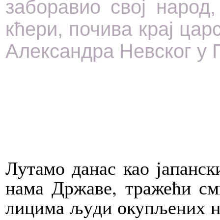
за­бо­ра­вио свој на­род,
кће­ри, по­чи­ва крај цар­
Алек­сан­дра Нев­ског у П
Лу­та­мо да­нас као ја­пан­ск
на­ма Др­жа­ве, тра­же­ћи см
ли­ци­ма љу­ди оку­пље­них на