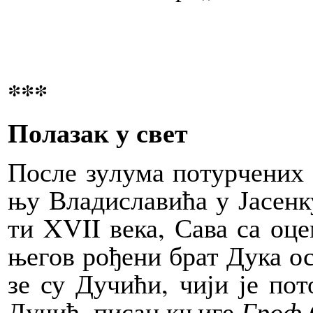
***
По­ла­зак у свет
По­сле зу­лу­ма по­тур­че­них
њу Вла­ди­сла­ви­ћа у Ја­сен­
ти XVII ве­ка, Са­ва са оце
ње­гов ро­ђе­ни брат Ду­ка ос
зе су Ду­чи­ћи, чи­ји је по­т
Ду­чић, пи­сац књи­ге
Гроф С