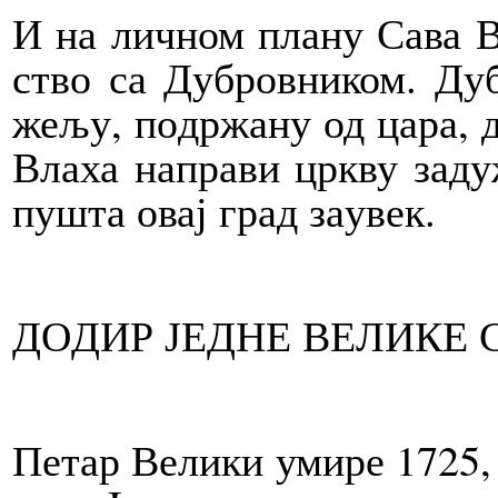
И на лич­ном пла­ну Са­ва Вл
ство са Ду­бров­ни­ком. Ду­б
же­љу, по­др­жа­ну од ца­ра,
Вла­ха на­пра­ви цр­кву за­д
пу­шта овај град за­у­век.
ДО­ДИР ЈЕД­НЕ ВЕ­ЛИ­КЕ
Пе­тар Ве­ли­ки уми­ре 1725, а