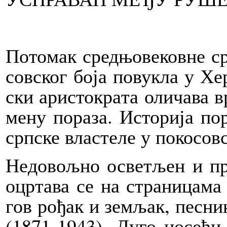
По­то­мак сред­њо­ве­ков­не ср
сов­ског бо­ја по­ву­кла у Хер
ски ари­сто­кра­та оли­ча­ва в
ме­ну по­ра­за. Исто­ри­ја по­
срп­ске вла­сте­ле у по­ко­сов­
Не­до­вољ­но осве­тљен и пр
оцр­та­ва се на стра­ни­ца­ма 
гов ро­ђак и зе­мљак, пе­сник
(1871-1943). Ду­го но­се­ћи 