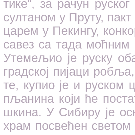
ти­ке”, за ра­чун ру­ског
сул­та­ном у Пру­ту, пакт 
ца­рем у Пе­кин­гу, кон­ко
са­вез са та­да моћ­ним к
Уте­ме­љио је ру­ску оба
град­ској пи­ја­ци ро­бља,
те, ку­пио је и ру­ском ц
пља­ни­на ко­ји ће по­ста
шки­на. У Си­би­ру је осн
храм по­све­ћен све­том 