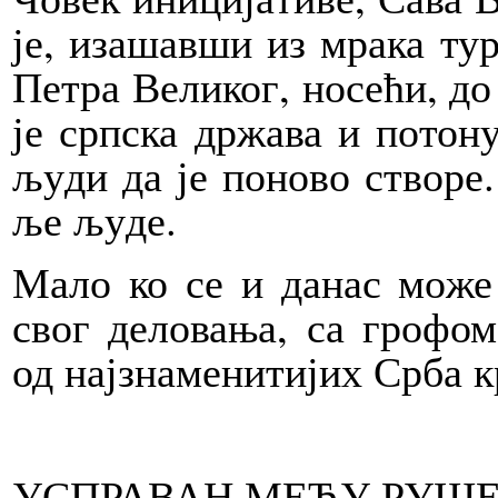
је, иза­шав­ши из мра­ка тур­с
Пе­тра Ве­ли­ког, но­се­ћи, до
је срп­ска др­жа­ва и по­то­ну
љу­ди да је по­но­во ство­ре.
ље љу­де.
Ма­ло ко се и да­нас мо­же п
свог де­ло­ва­ња, са гро­фом
од нај­зна­ме­ни­ти­јих Ср­ба 
УС­ПРА­ВАН МЕ­ЂУ РУ­ШЕ