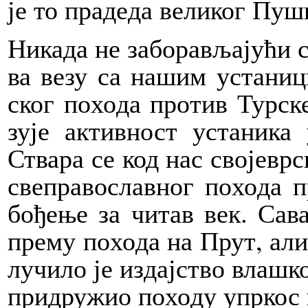
је то пра­де­да ве­ли­ког Пу­ш
Ни­ка­да не за­бо­ра­вља­ју­ћи
ва ве­зу са на­шим уста­ни­
ског по­хо­да про­тив Тур­ск
зу­је ак­тив­ност уста­ни­ка
Ства­ра се код нас сво­је­вр­
све­пра­во­слав­ног по­хо­да
бо­ђе­ње за чи­тав век. Са­в
пре­му по­хо­да на Прут, али,
лу­чи­ло је из­дај­ство вла­шко
при­дру­жио по­хо­ду упр­кос п