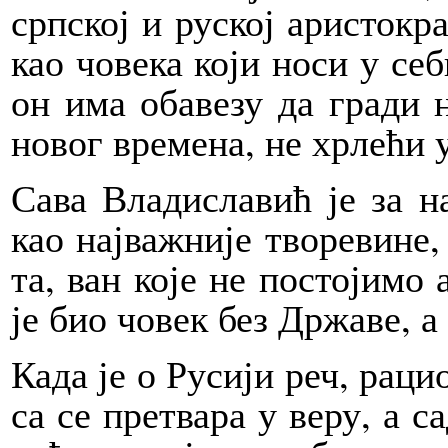
срп­ској и ру­ској ари­сто­кра
као чо­ве­ка ко­ји но­си у се­
он има оба­ве­зу да гра­ди н
но­вог вре­ме­на, не хр­ле­ћи
Са­ва Вла­ди­сла­вић је за н
као нај­ва­жни­је тво­ре­ви­не
та, ван ко­је не по­сто­ји­мо
је био чо­век без Др­жа­ве, а 
Ка­да је о Ру­си­ји реч, ра­ци
са се пре­тва­ра у ве­ру, а са