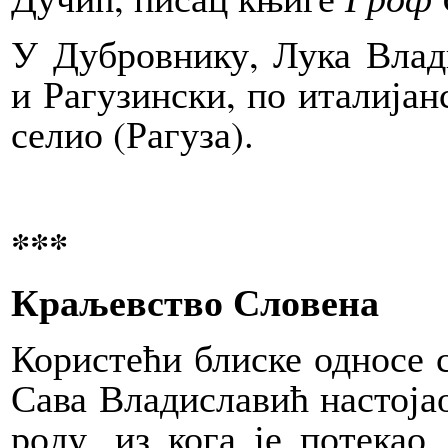
У Ду­бров­ни­ку, Лу­ка Вла­ди
и Ра­гу­зин­ски, по ита­ли­ја
се­лио (Ра­гу­за).
***
Кра­љев­ство Сло­ве­на
Ко­ри­сте­ћи бли­ске од­но­с
Са­ва Вла­ди­сла­вић на­сто­ј
ро­ду, из ко­га је по­те­као