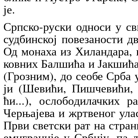
је.
Срп­ско-ру­ски од­но­си у св
суд­бин­ској по­ве­за­но­сти д
Од мо­на­ха из Хи­лан­да­ра, 
ков­них Бал­ши­ћа и Јак­ши­ћ
(Гро­зним), до се­о­бе Ср­ба у
ји (Ше­ви­ћи, Пи­шче­ви­ћи, Х
ћи...), осло­бо­ди­лач­ких р
Чер­ња­је­ва и жр­тве­ног ула­с
Пр­ви свет­ски рат на стра­ни
еми­гра­ци­је у Ср­би­ју, па 