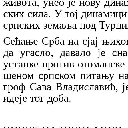
жи­во­та, унео је но­ву ди­на
ских си­ла. У тој ди­на­ми­ци о
срп­ских зе­ма­ља под Тур­ци
Се­ћа­ње Ср­ба на сјај њи­хо­в
да уга­сло, да­ва­ло је сна­
устан­ке про­тив ото­ман­ске 
ше­ном срп­ском пи­та­њу на 
гроф Са­ва Вла­ди­сла­вић, ј
иде­је тог до­ба.