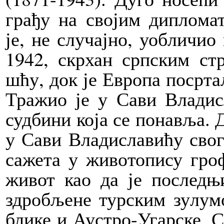
гра­ђу на сво­јим ди­пло­ма
је, не слу­чај­но, уоб­ли­чио 
1942, скр­хан срп­ским стра
шћу, док је Евро­па по­ср­та­
Тра­жио је у Са­ви Вла­ди­с
суд­би­ни ко­ја се по­на­вља.
у Са­ви Вла­ди­сла­ви­ћу свог
са­же­та у жи­во­то­пи­су гро
жи­вот као да је по­след­њи 
здро­бље­не тур­ским зу­лу­
бли­ке и Аустро-Угар­ске, Ср