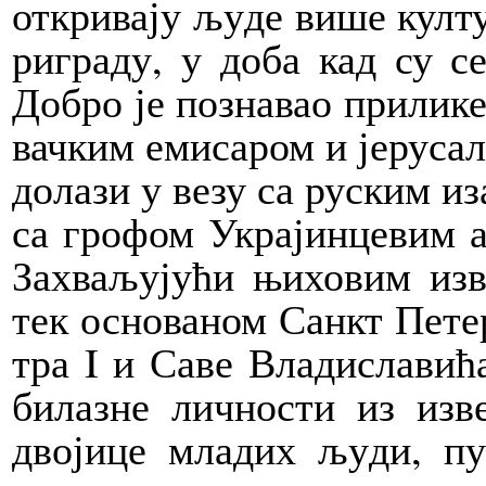
от­кри­ва­ју љу­де ви­ше кул­
ри­гра­ду, у до­ба кад су се
До­бро је по­зна­вао при­ли­к
вач­ким еми­са­ром и је­ру­са­
до­ла­зи у ве­зу са ру­ским иза
са гро­фом Укра­јин­це­вим а
За­хва­љу­ју­ћи њи­хо­вим из­
тек осно­ва­ном Санкт Пе­терс
тра I и Са­ве Вла­ди­сла­ви­
би­ла­зне лич­но­сти из из­в
дво­ји­це мла­дих љу­ди, пу