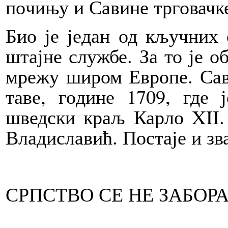
по­чи­њу и Са­ви­не тр­го­вач­ке
Био је је­дан од кључ­них о
штај­не слу­жбе. За то је оби­
мре­жу ши­ром Евро­пе. Са­в
та­ве, го­ди­не 1709, где ј
швед­ски краљ Кар­ло XII. 
Вла­ди­сла­вић. По­ста­је и зв
СРП­СТВО СЕ НЕ ЗА­БО­Р