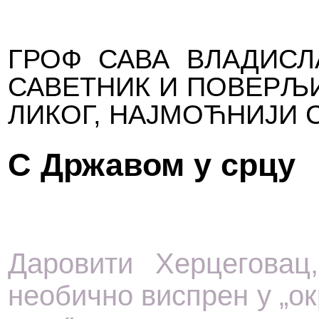
ГРОФ СА­ВА ВЛА­ДИ­СЛ
СА­ВЕТ­НИК И ПО­ВЕР­ЉИ
ЛИ­КОГ, НАЈ­МОЋ­НИ­ЈИ С
С Др­жа­вом у ср­цу
Да­ро­ви­ти Хер­це­го­ва
нео­бич­но ви­спрен у „ок