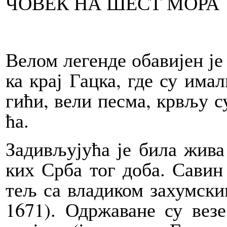
ЧО­ВЕК НА ШЕСТ МО­РА
Ве­лом ле­ген­де оба­ви­јен је 
ка крај Гац­ка, где су има­ли
ги­ћи, ве­ли пе­сма, кр­вљу с
ћа.
За­ди­вљу­ју­ћа је би­ла жи­ва
ких Ср­ба тог до­ба. Са­вин
тељ са вла­ди­ком за­хум­ск
1671). Одр­жа­ва­не су ве­з