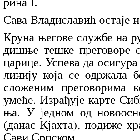
ри­на I.
Са­ва Вла­ди­сла­вић оста­је на
Кру­на ње­го­ве слу­жбе на ру
ди­шње те­шке пре­го­во­ре 
ца­ри­це. Успе­ва да оси­гу­ра 
ли­ни­ју ко­ја се одр­жа­ла 
сло­же­ним пре­го­во­ри­ма к
уме­ће. Из­ра­ђу­је кар­те Си­
ња. У јед­ном од но­во­о­сно­
(да­нас Кјах­та), по­ди­же х
Са­ви Срп­ском.