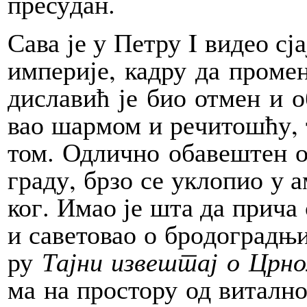
пре­су­дан.
Са­ва је у Пе­тру I ви­део сја
им­пе­ри­је, ка­дру да про­ме­
ди­сла­вић је био от­мен и об
вао шар­мом и ре­чи­то­шћу, т
том. Од­лич­но оба­ве­штен о 
гра­ду, бр­зо се укло­пио у ам
ког. Имао је шта да при­ча с
и са­ве­то­вао о бро­до­град­њ
ру
Тај­ни из­ве­штај о Цр­н
ма на про­сто­ру од ви­тал­ног