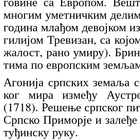
го­ви­не са Евро­пом. Ве­шт
мно­гим умет­нич­ким де­ли­ма
го­ди­на мла­ђом де­вој­ком из
ги­ли­јом Тре­ви­зан, са ко­јо
жа­лост, ра­но уми­ру). Бри­н
ти­ма по европ­ским зе­мља­
Аго­ни­ја срп­ских зе­ма­ља с
ког ми­ра из­ме­ђу Аустро-
(1718). Ре­ше­ње срп­ског пи­
Срп­ско При­мор­је и за­ле­ђе 
ту­ђин­ску ру­ку.