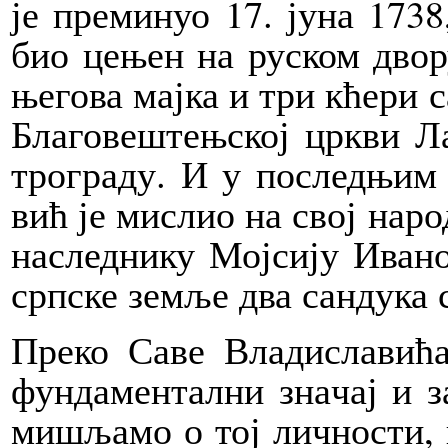
је пре­ми­нуо 17. ју­на 1738,
био це­њен на ру­ском дво­
ње­го­ва мај­ка и три кће­ри с
Бла­го­ве­штењ­ској цр­кви 
тро­гра­ду. И у по­след­њим 
вић је ми­слио на свој на­род
на­след­ни­ку Мој­си­ју Ива­н
срп­ске зе­мље два сан­ду­ка 
Пре­ко Са­ве Вла­ди­сла­ви­ћа
фун­да­мен­тал­ни зна­чај и з
ми­шља­мо о тој лич­но­сти, 