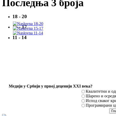
Последња 3 броја
18 - 20
15 - 17
11 - 14
Mедији у Србији у првој деценији XXI века?
Квалитетни и о
Шарено и осред
Испод сваког кр
Програмирани ци