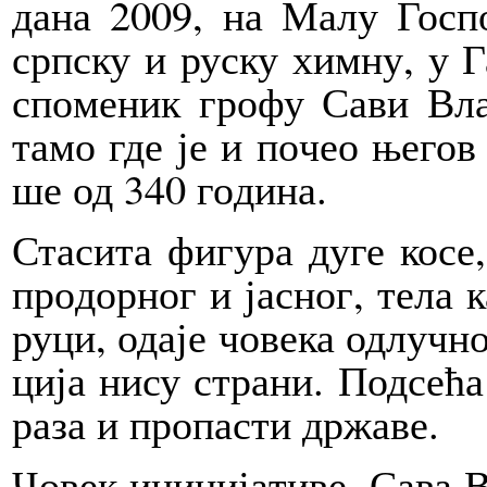
да­на 2009, на Ма­лу Го­спо
срп­ску и ру­ску хим­ну, у Га
спо­ме­ник гро­фу Са­ви Вла­
та­мо где је и по­чео ње­гов
ше од 340 го­ди­на.
Ста­си­та фи­гу­ра ду­ге ко­се
про­дор­ног и ја­сног, те­ла 
ру­ци, ода­је чо­ве­ка од­луч­н
ци­ја ни­су стра­ни. Под­се­ћ
ра­за и про­па­сти др­жа­ве.
Чо­век ини­ци­ја­ти­ве, Са­ва 