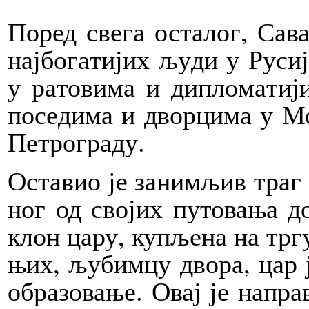
По­ред све­га оста­лог, Са­в
нај­бо­га­ти­јих љу­ди у Ру­си­
у ра­то­ви­ма и ди­пло­ма­ти­ј
по­се­ди­ма и двор­ци­ма у Мо
Пе­тро­гра­ду.
Оста­вио је за­ни­мљив траг 
ног од сво­јих пу­то­ва­ња д
клон ца­ру, ку­пље­на на тр­гу
њих, љу­бим­цу дво­ра, цар 
обра­зо­ва­ње. Овај је на­пра­