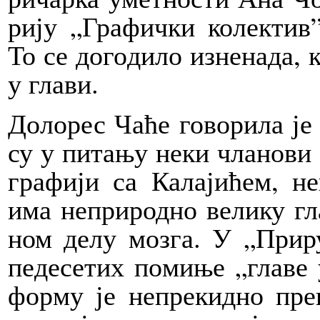
ри­ју „Гра­фич­ки ко­лек­тив”
То се до­го­ди­ло из­не­на­да, 
у гла­ви.
До­ло­рес Ча­ће го­во­ри­ла је
су у пи­та­њу не­ки чла­но­ви
гра­фи­ји са Ка­ла­ји­ћем, н
има не­при­род­но ве­ли­ку г
ном де­лу мо­зга. У „При­ру
пе­де­се­тих по­ми­ње „гла­ве 
фор­му је не­пре­кид­но пре­