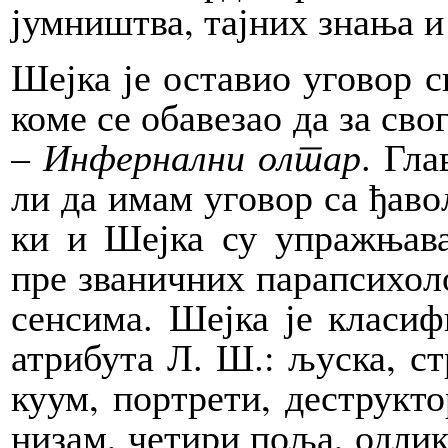
јум­ни­штва, тај­них зна­ња и 
Шеј­ка је оста­вио уго­вор с
ко­ме се оба­ве­зао да за свог 
–
Ин­фер­нал­ни ол­тар
. Гла
ли да имам уго­вор са ђа­в
ки и Шеј­ка су упра­жња­ва
пре зва­нич­них па­ра­пси­хо­л
сен­си­ма. Шеј­ка је кла­си­фи
атри­бу­та Л. Ш.: љу­ска, стр
ку­ум, пор­тре­ти, де­струк­то
ни­зам, че­ти­ри по­ља, од­ли­к