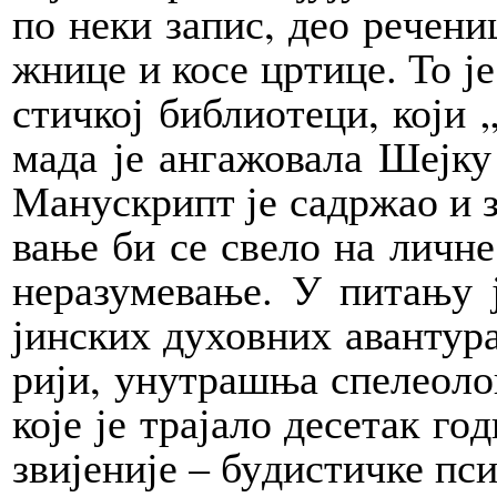
по не­ки за­пис, део ре­че­ни­
жни­це и ко­се цр­ти­це. То је 
стич­кој би­бли­о­те­ци, ко­ји 
ма­да је ан­га­жо­ва­ла Шеј­к
Ма­ну­скрипт је са­др­жао и за
ва­ње би се све­ло на лич­не к
не­ра­зу­ме­ва­ње. У пи­та­њу 
јин­ских ду­хов­них аван­ту­ра 
ри­ји, уну­тра­шња спе­ле­о­ло­
ко­је је тра­ја­ло де­се­так го
зви­је­ни­је – бу­ди­стич­ке пси­