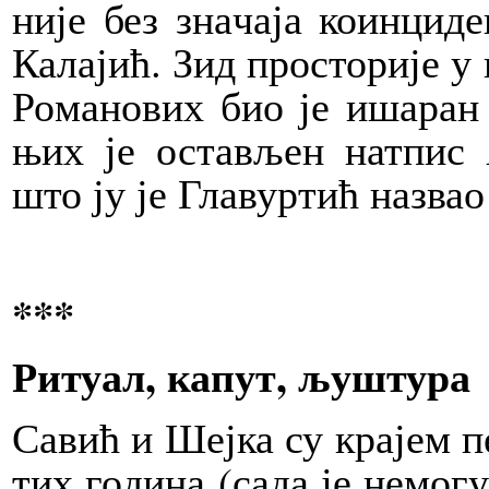
ни­је без зна­ча­ја ко­ин­ци­д
Ка­ла­јић. Зид про­сто­ри­је у 
Ро­ма­но­вих био је иша­ран 
њих је оста­вљен нат­пис
што ју је Гла­вур­тић на­звао
***
Ри­ту­ал, ка­пут, љу­шту­ра
Са­вић и Шеј­ка су кра­јем пе
тих го­ди­на (са­да је не­мо­гу