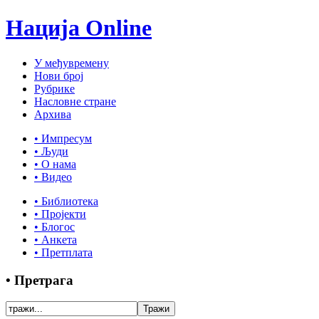
Нација Online
У међувремену
Нови број
Рубрике
Насловне стране
Архива
• Импресум
• Људи
• О нама
• Видео
• Библиотека
• Пројекти
• Блогос
• Анкета
• Претплата
• Претрага