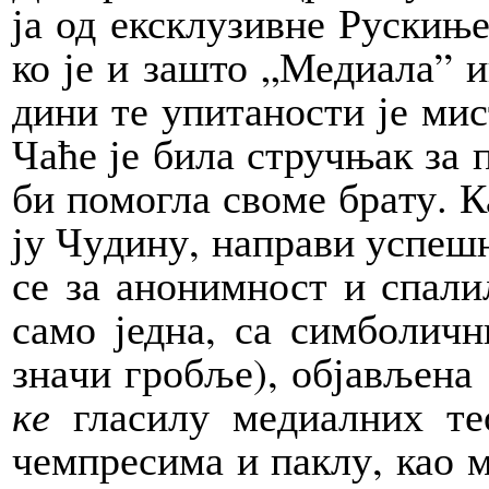
ја од екс­клу­зив­не Ру­ски­
ко је и за­што „Ме­ди­а­ла” и
ди­ни те упи­та­но­сти је ми­
Ча­ће је би­ла струч­њак за пси
би по­мо­гла сво­ме бра­ту. Ка
ју Чу­ди­ну, на­пра­ви успе­шн
се за ано­ним­ност и спа­ли­л
са­мо јед­на, са сим­бо­лич­
зна­чи гро­бље), об­ја­вље­на
ке
гла­си­лу ме­ди­ал­них те­о
чем­пре­си­ма и па­клу, као 