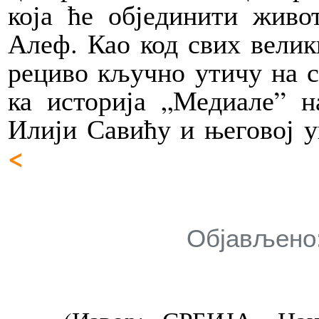
ко­ја ће об­је­ди­ни­ти жи­в
Алеф. Као код свих ве­ли­ки
ре­ци­во кључ­но ути­чу на ст
ка исто­ри­ја „Ме­ди­а­ле” на
Или­ји Са­ви­ћу и ње­го­вој у
<
Објављено: 