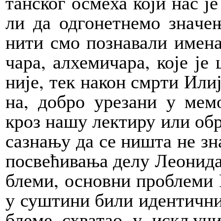
тан­ског осме­ха ко­ји нас ј
ли да од­го­нет­не­мо зна­че­
ни­ти смо по­зна­ва­ли име­на 
ча­ра, ал­хе­ми­ча­ра, ко­је ј
ни­је, тек на­кон смр­ти Или­ј
на, до­бро уре­за­ни у ме­мо­
кроз на­шу лек­ти­ру или обра­
са­зна­њу да се ни­шта не зна
по­све­ћи­ва­ња де­лу Ле­о­ни­
бле­ми, основ­ни про­бле­ми И
у су­шти­ни би­ли иден­тич­н
бле­ме схва­тао у ис­кљу­чи