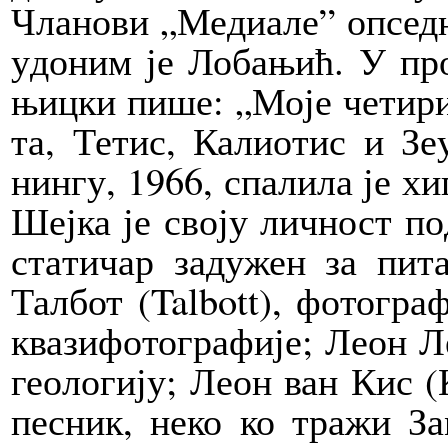
Чла­но­ви „Ме­ди­а­ле” оп­сед­
у­до­ним је Ло­ба­њић. У пр
њиц­ки пи­ше: „Мо­је че­ти­ри
та, Те­тис, Ка­ли­о­тис и Зе­
нин­гу, 1966, спа­ли­ла је хи­п
Шеј­ка је сво­ју лич­ност по­д
ста­ти­чар за­ду­жен за пи­та
Тал­бот (Tal­bott), фо­то­граф
ква­зи­фо­то­гра­фи­је; Ле­он 
ге­о­ло­ги­ју; Ле­он ван Кис (
пе­сник, не­ко ко тра­жи За