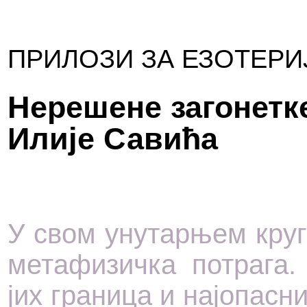
ПРИ­ЛО­ЗИ ЗА ЕЗО­ТЕ­РИЈ
Не­ре­ше­не за­го­нет­к
Или­је Савића
У свом уну­тар­њем кру­гу,
ме­та­фи­зич­ка по­тра­га.
јих гра­ни­ца и нај­о­па­сни­