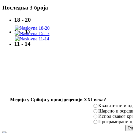
Последња 3 броја
18 - 20
15 - 17
11 - 14
Mедији у Србији у првој деценији XXI века?
Квалитетни и о
Шарено и осред
Испод сваког кр
Програмирани ци