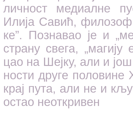
лич­ност ме­ди­ал­не пу­
Или­ја Са­вић, фи­ло­зоф 
ке”. По­зна­вао је и „м
стра­ну све­га, „ма­ги­ју 
цао на Шеј­ку, али и још 
но­сти дру­ге по­ло­ви­не 
крај пу­та, али не и кљ
остао нео­т­кри­вен