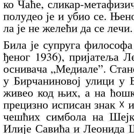
ко Ча­ће, сли­кар-ме­та­фи­зи­
по­лу­део је и убио се. Ње­
ла је не же­ле­ћи да се ле­чи.
Би­ла је су­пру­га фи­ло­со­фа
ђе­ног 1936), при­ја­те­ља Ле
осни­ва­ча „Ме­ди­а­ле”. Ста­н
у Бир­ча­ни­но­вој ули­ци у Б
жи­вео код њих, а на ћо­шк
пре­ци­зно ис­пи­сан знак ☓
че­шћих сим­бо­ла на Шеј­к
Или­је Са­ви­ћа и Ле­о­ни­да 