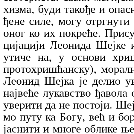
хи­зма, бу­ди та­ко­ђе и опа­с
ђе­не си­ле, мо­гу отрг­ну­ти
оног ко их по­кре­ће. При­су
ци­ја­ци­ји Ле­о­ни­да Шеј­к
ути­че на, у осно­ви хри­ш
про­то­хри­шћан­ску), мо­рал­н
Ле­о­нид Шеј­ка је де­лио ув
нај­ве­ће лу­кав­ство ђа­во­ла
уве­ри­ти да не по­сто­ји. Шеј
мо пу­ту ка Бо­гу, већ и бор
ја­сни­ти и мно­ге об­ли­ке ње­