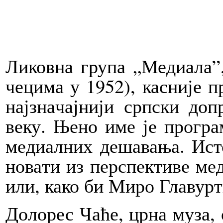
Ли­ков­на гру­па „Ме­ди­а­ла”
че­ци­ма у 1952), ка­сни­је пр
нај­зна­чај­ни­ји срп­ски до
ве­ку. Ње­но име је про­гра
ме­ди­ал­них де­ша­ва­ња. Ист
но­ва­ти из пер­спек­ти­ве ме­
или, ка­ко би Ми­ро Гла­вур­ти
До­ло­рес Ча­ће, цр­на му­за, 