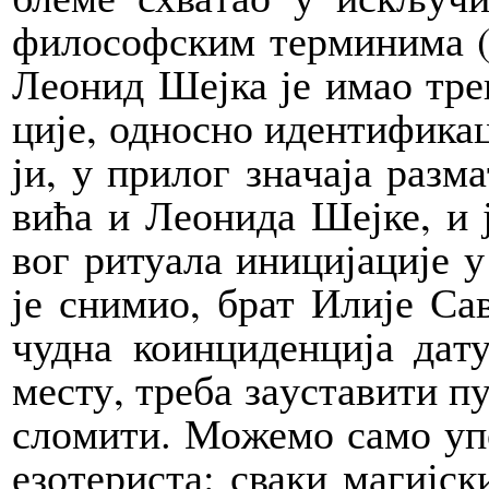
фи­ло­соф­ским тер­ми­ни­ма (
Ле­о­нид Шеј­ка је имао тре­ну
ци­је, од­но­сно иден­ти­фи­ка
ји, у при­лог зна­ча­ја раз­ма
ви­ћа и Ле­о­ни­да Шеј­ке, и ј
вог ри­ту­а­ла ини­ци­ја­ци­је
је сни­мио, брат Или­је Са­в
чуд­на ко­ин­ци­ден­ци­ја да
ме­сту, тре­ба за­у­ста­ви­ти п
сло­ми­ти. Мо­же­мо са­мо упо
езо­те­ри­ста: сва­ки ма­гиј­с