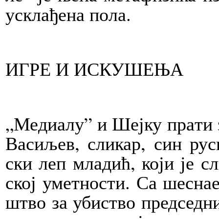
ускла­ђе­на по­ла.
ИГРЕ И ИС­КУ­ШЕ­ЊА
„Ме­ди­а­лу” и Шеј­ку пра­ти
Ва­си­љев, сли­кар, син ру­ск
ски леп мла­дић, ко­ји је сли
ској умет­но­сти. Са ше­сна­е
штво за уби­ство пред­сед­ни