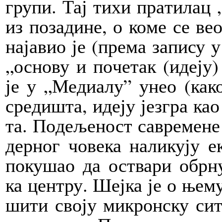
гру­пи. Тај ти­хи пра­ти­лац 
из по­за­ди­не, о ко­ме се ве
на­ја­вио је (пре­ма за­пи­су 
„осно­ву и по­че­так (иде­ју
је у „Ме­ди­а­лу” унео (ка­к
сре­ди­шта, иде­ју је­згра ка
та. По­де­ље­ност са­вре­ме­не
дер­ног чо­ве­ка на­ли­ку­ју е
по­ку­шао да оства­ри обр­ну
ка цен­тру. Шеј­ка је о ње­му
ши­ти сво­ју ми­крон­ску си­т