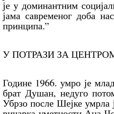
је у до­ми­нант­ним со­ци­јал­
ја­ма са­вре­ме­ног до­ба на­с
прин­ци­па.”
У ПО­ТРА­ЗИ ЗА ЦЕН­ТРО
Го­ди­не 1966. умро је мла­
брат Ду­шан, не­ду­го по­то
Убр­зо по­сле Шеј­ке умр­ла ј
ри­чар­ка умет­но­сти Ана Чо­