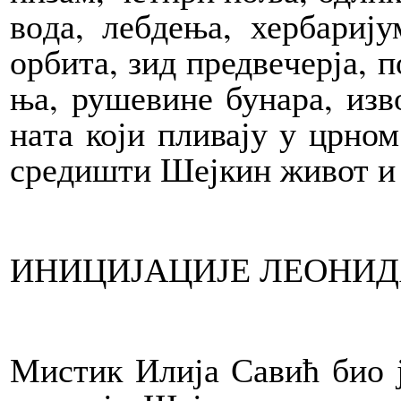
во­да, леб­де­ња, хер­ба­ри­ју
ор­би­та, зид пред­ве­чер­ја, п
ња, ру­ше­ви­не бу­на­ра, из­в
на­та ко­ји пли­ва­ју у цр­но
сре­ди­шти Шеј­кин жи­вот и 
ИНИ­ЦИ­ЈА­ЦИ­ЈЕ ЛЕ­О­НИ­
Ми­стик Или­ја Са­вић био ј