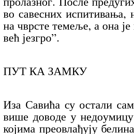
про­ла­зног. По­сле пре­ду­ги
во са­ве­сних ис­пи­ти­ва­ња, њ
на чвр­сте те­ме­ље, а она је
већ је­згро”.
ПУТ КА ЗАМ­КУ
Иза Са­ви­ћа су оста­ли са­м
ви­ше до­во­де у не­до­у­ми­ц
ко­ји­ма пре­о­вла­ђу­ју бе­ли