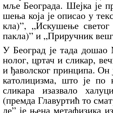
мље Бе­о­гра­да. Шеј­ка је п
ше­ња ко­ја је опи­сао у тек­
кла)”, „Ис­ку­ше­ње све­тог 
па­кла)” и „При­руч­ник ве­ш
У Бе­о­град је та­да до­шао 
но­лог, цр­тач и сли­кар, веч­
и ђа­вол­ског прин­ци­па. Он 
ка­то­ли­ци­зма, што је по 
сли­ка­ра иза­зва­ло ха­лу­ци
(прем­да Гла­вур­тић то сма­т
ле” је ње­на ме­та­фи­зи­ка и