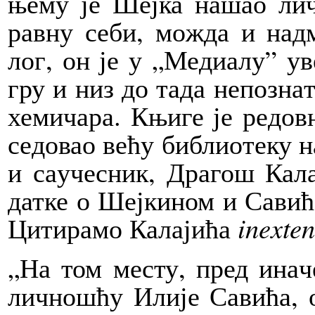
ње­му је Шеј­ка на­шао лич­н
рав­ну се­би, мо­жда и над­м
лог, он је у „Ме­ди­а­лу” уве
гру и низ до та­да не­по­зна­т
хе­ми­ча­ра. Књи­ге је ре­дов
се­до­вао ве­ћу би­бли­о­те­ку 
и са­у­че­сник, Дра­гош Ка­ла
дат­ке о Шеј­ки­ном и Са­ви­ће
Ци­ти­ра­мо Ка­ла­ји­ћа
in
ex
ten
„На том ме­сту, пред ина­ч
лич­но­шћу Или­је Са­ви­ћа, 