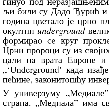
ги­нуо под не­раз­ја­шње­ним 
љи би­ли су Да­до Ђу­рић и 
го­ди­на цве­та­ло је цр­но пл
окулт­ни
un
der
gro
und
ве­ли­
фор­ми­рао се круг про­клет­
Цр­ни про­ро­ци су из сво­јих
ца­ли на вра­та Евро­пе и и
„‘Un­der­gro­und’ ка­да иза­ђ
пе­ћи­не, за­ко­ни­то­шћу ин­вер
У уни­вер­зу­му „Ме­ди­а­ле
стра­на. „Ме­ди­а­ла” има 