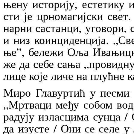
ње­ну исто­ри­ју, есте­ти­ку и
сти је цр­но­ма­гиј­ски свет.
нар­ни са­стан­ци, уго­во­ри, с
и низ ко­ин­ци­ден­ци­ја. „Св
ње”, бе­ле­жи Оља Ива­њиц
же да се­бе са­ња „про­вид­н
ли­це ко­је ли­че на плућ­не ка
Ми­ро Гла­вур­тић у пе­сми 
„Мр­тва­ци ме­ђу со­бом во­де
ра­ду­ју из­ла­сци­ма сун­ца 
да из­у­сте / Они се се­ле у 