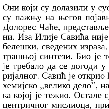
Они ко­ји су до­ла­зи­ли у су
су па­жњу на ње­гов по­јав­н
До­ло­рес Ча­ће, пред­ста­вље
ни. Иза Или­је Са­ви­ћа ни­ј
бе­ле­шки, све­де­них из­ра­за,
тра­шњој син­те­зи. Био је 
је тре­ба­ло да се до­го­ди у
ри­јал­ног. Са­вић је от­крио
хе­миј­ско „ве­ли­ко де­ло”, на
ка ко­јој је те­жио. Оста­ле 
цен­трич­ног ми­сли­о­ца, при