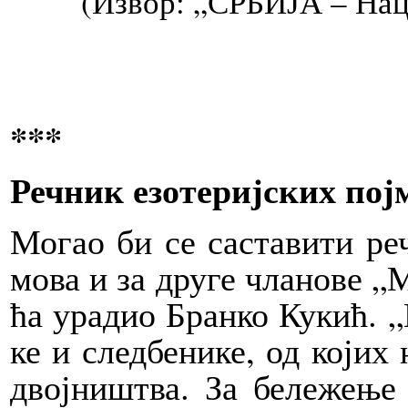
(Извор: „СРБИЈА – Наци
***
Реч­ник езо­те­риј­ских пој­
Мо­гао би се са­ста­ви­ти ре
мо­ва и за дру­ге чла­но­ве „Ме
ћа ура­дио Бран­ко Ку­кић. „М
ке и след­бе­ни­ке, од ко­јих н
двој­ни­штва. За бе­ле­же­ње