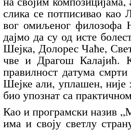
на сво­јим ком­по­зи­ци­ја­ма, 
сли­ка се пот­пи­си­вао као 
вог оми­ље­ног фи­ло­зо­фа 
дај­мо да су од исте бо­ле­
Шеј­ка, До­ло­рес Ча­ће, Све
чве и Дра­гош Ка­ла­јић. Ка
пра­вил­ност да­ту­ма смр­ти 
Шеј­ке али, упла­шен, ни­је 
био упо­знат са прак­тич­ном
Као и про­грам­ски на­зив „Ме
има и сво­ју све­тлу стра­ну,