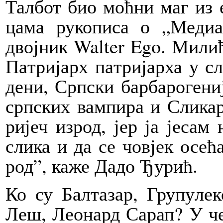
Тал­бот био моћ­ни маг из е
ца­ма ру­ко­пи­са о „Ме­ди­а
двој­ник Wal­ter Ego. Ми­лић
Па­три­јарх па­три­јар­ха у сл
де­ни, Срп­ски бар­ба­ро­ге­ни
срп­ских вам­пи­ра и Сли­ка
ри­јеч из­род, јер ја је­сам 
сли­ка и да се чо­вјек осе­ћ
род”, ка­же Да­до Ђу­рић.
Ко су Бал­та­зар, Гру­пу­ле
Леш, Ле­о­нард Са­рап? У че­