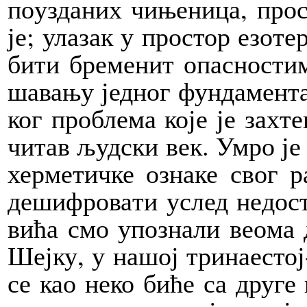
по­у­зда­них чи­ње­ни­ца, про
је; ула­зак у про­стор езо­те­
би­ти бре­ме­нит опа­сно­сти
ша­ва­њу јед­ног фун­да­мен­та
ког про­бле­ма ко­је је зах­те­
чи­тав људ­ски век. Умро је 
хер­ме­тич­ке озна­ке свог ра
де­ши­фро­ва­ти услед не­до­с
ви­ћа смо упо­зна­ли ве­о­ма 
Шеј­ку, у на­шој три­на­е­стој
се као не­ко би­ће са дру­ге 