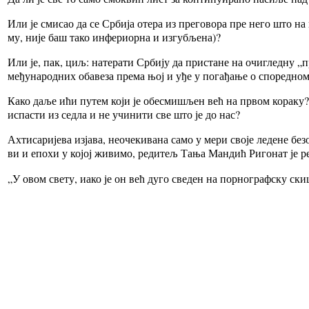
Или је сми­сао да се Ср­би­ја оте­ра из пре­го­во­ра пре не­го што на њ
му, ни­је баш та­ко ин­фе­ри­ор­на и из­гу­бље­на)?
Или је, пак, циљ: на­те­ра­ти Ср­би­ју да при­ста­не на очи­глед­ну „п
ме­ђу­на­род­них оба­ве­за пре­ма њој и уђе у по­га­ђа­ње о спо­ред­ном?
Ка­ко да­ље ићи пу­тем ко­ји је обе­сми­шљен већ на пр­вом ко­ра­ку?
испасти из седла и не учинити све што је до нас?
Ах­ти­са­ри­је­ва из­ја­ва, нео­че­ки­ва­на са­мо у ме­ри сво­је ле­де­не б
ви и епо­хи у ко­јој жи­ви­мо, ре­ди­тељ Та­ња Ман­дић Ри­го­нат је ре
„У овом све­ту, иако је он већ дуго све­ден на пор­но­граф­ску ски­