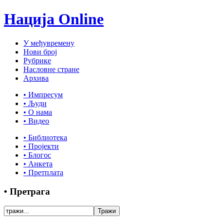
Нација Online
У међувремену
Нови број
Рубрике
Насловне стране
Архива
• Импресум
• Људи
• О нама
• Видео
• Библиотека
• Пројекти
• Блогос
• Анкета
• Претплата
• Претрага