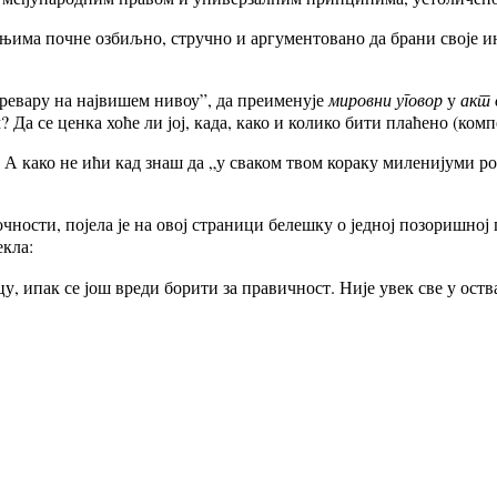
и­ма поч­не озбиљ­но, струч­но и ар­гу­мен­то­ва­но да бра­ни сво­је ин­т
ре­ва­ру на нај­ви­шем ни­воу”, да пре­и­ме­ну­је
ми­ров­ни уго­вор
у
акт о
 Да се цен­ка хо­ће ли јој, ка­да, ка­ко и ко­ли­ко би­ти пла­ће­но (ком­п
 А ка­ко не ићи кад знаш да „у сва­ком твом ко­ра­ку ми­ле­ни­ју­ми р
ез­оч­но­сти, по­је­ла је на овој стра­ни­ци бе­ле­шку о јед­ној по­зо­ри­шној
­кла:
цу, ипак се још вре­ди бо­ри­ти за пра­вич­ност. Ни­је увек све у оств