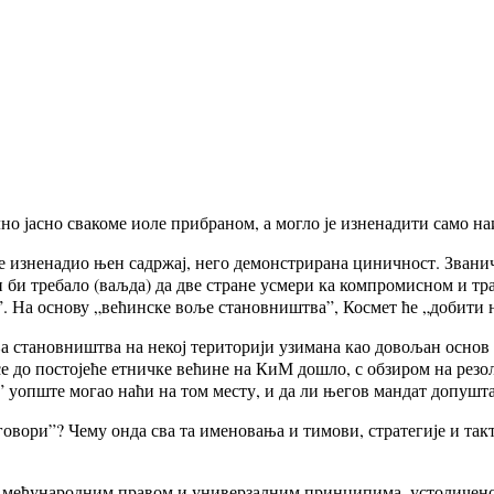
л­но ја­сно сва­ко­ме иоле при­бра­ном, а мо­гло је из­не­на­ди­ти са­мо на­
из­не­на­дио њен са­др­жај, не­го де­мон­стри­ра­на ци­нич­ност. Зва­нич
­ји би тре­ба­ло (ваљ­да) да две стра­не усме­ри ка ком­про­ми­сном и трај
. На осно­ву „ве­ћин­ске во­ље ста­нов­ни­штва”, Ко­смет ће „до­би­ти н
а ста­нов­ни­штва на не­кој те­ри­то­ри­ји узи­ма­на као до­во­љан основ
се до по­сто­је­ће ет­нич­ке ве­ћи­не на КиМ до­шло, с об­зи­ром на ре­зо­л
уоп­ште мо­гао на­ћи на том ме­сту, и да ли ње­гов ман­дат до­пу­шта та­к
­го­во­ри”? Че­му он­да сва та име­но­ва­ња и ти­мо­ви, стра­те­ги­је и та
д ме­ђу­на­род­ним пра­вом и уни­вер­зал­ним прин­ци­пи­ма, усто­ли­че­