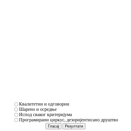
Квалитетни и одговорни
Шарено и осредње
Испод сваког критеријума
Програмирани циркус, дезоријентисано друштво