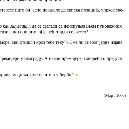
е­ре­се (што би ја­сно по­ка­за­ло да срп­ска по­зи­ци­ја, упр­кос све­
 ка­пи­ту­ла­ци­ји
, да се са­гла­си са не­ис­пу­ња­ва­њем пу­но­ва­жних
ен­зо­ва­но) оно што јој је већ, твр­ди се, оте­то?
о­мо­ре, сви оти­шли кроз те­бе те­ку”? Сме ли се због једне изјаве
 пре­ми­је­ри у Бе­о­гра­ду. А на­кон пре­ми­је­ре, го­во­ре­ћи о пред­ста­
<
а­ри­ва­њу ци­ља, има не­што и у бор­би.”
(Март 2006)