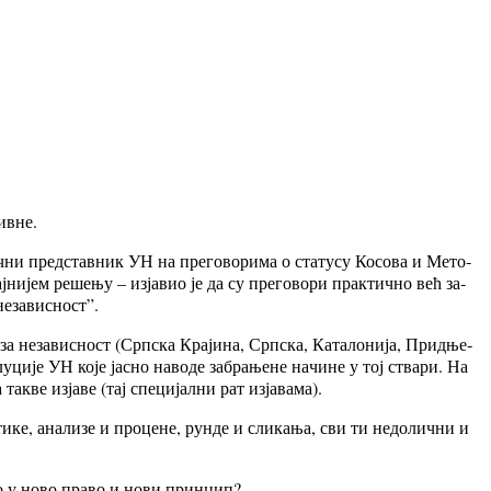
ив­не.
­ни пред­став­ник УН на пре­го­во­ри­ма о ста­ту­су Ко­со­ва и Ме­то­
­ни­јем ре­ше­њу – из­ја­вио је да су пре­го­во­ри прак­тич­но већ за­
е­за­ви­сност”.
 за не­за­ви­сност (Српска Кра­ји­на, Срп­ска, Ка­та­ло­ни­ја, Прид­ње­
у­ци­је УН ко­је ја­сно на­во­де за­бра­ње­не на­чи­не у тој ства­ри. На
ве из­ја­ве (тај спе­ци­јал­ни рат из­ја­ва­ма).
к­ти­ке, ана­ли­зе и про­це­не, рун­де и сликања, сви ти не­до­лич­ни и
но у но­во пра­во и но­ви прин­цип?