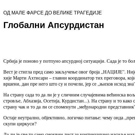
ОД МАЛЕ ФАРСЕ ДО ВЕЛИКЕ ТРАГЕДИЈЕ
Глобални Апсурдистан
Ср­би­ја је по­но­во у пот­пу­но ап­сурд­ној си­ту­а­ци­ји. Са­да је то бо
Вест је сти­гла пред са­мо за­кљу­че­ње овог бро­ја „НА­ЦИ­ЈE”. Ни­је 
хи­је Мар­ти Ах­ти­са­ри – глав­ни ко­ор­ди­на­тор тих пре­го­во­ра, ко
вр­ше­ни, дан пре не­го што су и по­че­ли, јер се „њи­хов ис­ход зна”
На стра­ну са­да то да ли је у слич­ним слу­ча­је­ви­ма ве­ћин­ска во­љ
стро­вље, Аб­ха­зи­ја, Осе­ти­ја, Кур­ди­стан...). На стра­ну и то ка­ко 
стра­ну чак и то да ли се спо­ме­ну­ти „ме­ђу­на­род­ни пред­став­ник” 
Оста­је не­у­трал­но, објек­тив­но, ло­гич­ко пи­та­ње: че­му он­да „пре
ску­пи цир­ку­си?
Да ли је све то са­мо смо­квин лист за кон­ти­ну­и­ра­но на­си­ље на