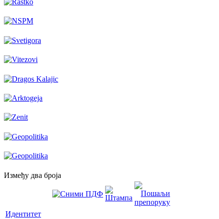
Између два броја
Идентитет