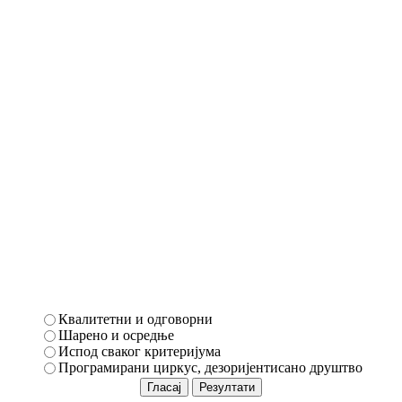
Квалитетни и одговорни
Шарено и осредње
Испод сваког критеријума
Програмирани циркус, дезоријентисано друштво