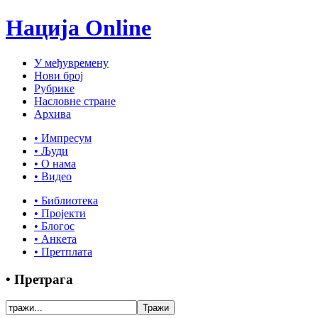
Нација Online
У међувремену
Нови број
Рубрике
Насловне стране
Архива
• Импресум
• Људи
• О нама
• Видео
• Библиотека
• Пројекти
• Блогос
• Анкета
• Претплата
• Претрага