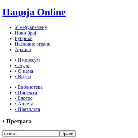
Нација Online
У међувремену
Нови број
Рубрике
Насловне стране
Архива
• Импресум
• Људи
• О нама
• Видео
• Библиотека
• Пројекти
• Блогос
• Анкета
• Претплата
• Претрага