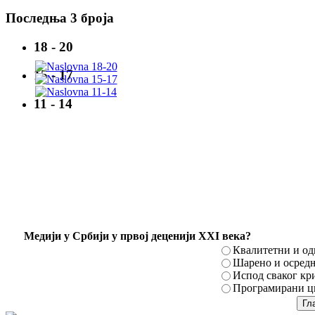
Последња 3 броја
18 - 20
15 - 17
11 - 14
Mедији у Србији у првој деценији XXI века?
Квалитетни и о
Шарено и осред
Испод сваког кр
Програмирани ци