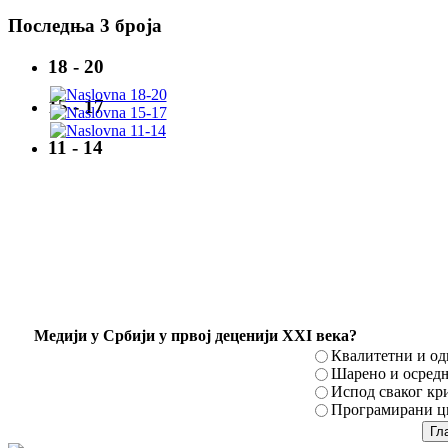
Последња 3 броја
18 - 20
15 - 17
11 - 14
Mедији у Србији у првој деценији XXI века?
Квалитетни и о
Шарено и осред
Испод сваког кр
Програмирани ци