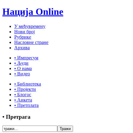
Нација Online
У међувремену
Нови број
Рубрике
Насловне стране
Архива
• Импресум
• Људи
• О нама
• Видео
• Библиотека
• Пројекти
• Блогос
• Анкета
• Претплата
• Претрага