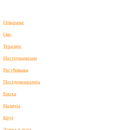
Отварање
Око
Теразије
Постхуманизам
Расуђивања
Постдемократија
Епоха
Наличја
Круг
Лорка и луна