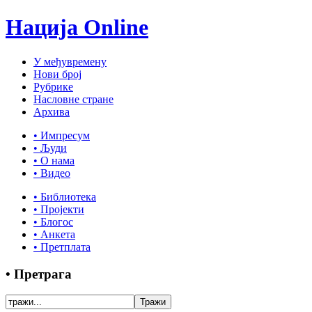
Нација Online
У међувремену
Нови број
Рубрике
Насловне стране
Архива
• Импресум
• Људи
• О нама
• Видео
• Библиотека
• Пројекти
• Блогос
• Анкета
• Претплата
• Претрага