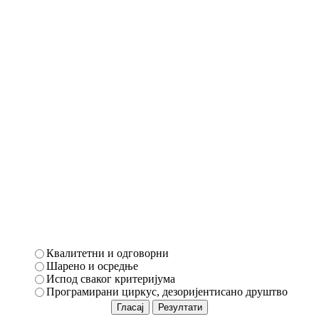
Квалитетни и одговорни
Шарено и осредње
Испод сваког критеријума
Програмирани циркус, дезоријентисано друштво