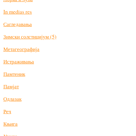
In medias res
Сагледавања
Зимски солстицијум (5)
Метагеографија
Истраживања
Памтеник
Памјат
Одлазак
Реч
Књига