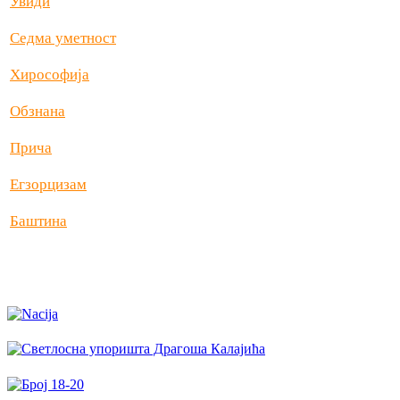
Увиди
Седма уметност
Хирософија
Обзнана
Прича
Егзорцизам
Баштина