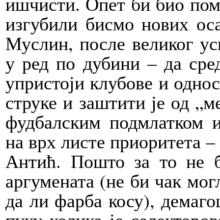
ишчисти. Опет би био пом
изгубили бисмо нових оса
Муслин, после великог ус
у ред по дубини – да сре
упристоји клубове и однос
струке и заштити је од „м
фудбалским подмлатком и
на врх листе приоритета –
Антић. Пошто за то не 
аргумената (не би чак мог
да ли фарба косу), демаг
пуку колика је селекторов