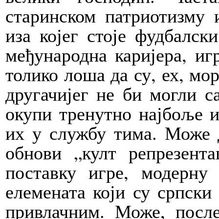
старинском патриотизму 
иза којег стоје фудбалск
међународна каријера, игр
толико лоша да су, ех, мор
другачијег не би могли 
окупи тренутно најбоље иг
их у службу тима. Може д
обнови „култ репрезент
поставку игре, модерну
елемената који су српски
привлачним. Може, посл