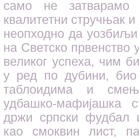
само не затварамо 
квалитетни стручњак и 
неопходно да уозбиљи 
на Светско првенство у
великог успеха, чим б
у ред по дубини, био
таблоидима и смењ
удбашко-мафијашка с
држи српски фудбал 
као смоквин лист, п