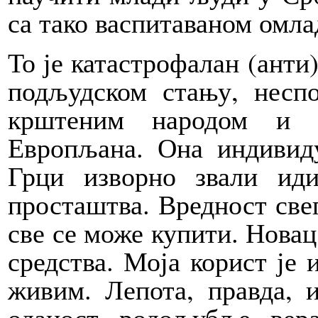
са тако васпитаваном омл
То је катастрофалан (анти
подљудском стању, несп
крштеним народом и к
Европљана. Она индивиду
Грци изворно звали ид
просташтва. Вредност свег
све се може купити. Новац
средства. Моја корист је и
живим. Лепота, правда, и
оданост, родољубље, вер