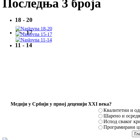
Последња 3 броја
18 - 20
15 - 17
11 - 14
Mедији у Србији у првој деценији XXI века?
Квалитетни и о
Шарено и осред
Испод сваког кр
Програмирани ци