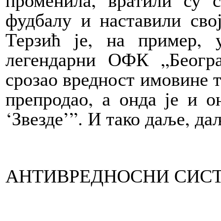
фудбалу и наставили сво
Терзић је, на пример, 
легендарни ОФК „Београ
срозао вредност имовине то
препродао, а онда је и о
‘Звезде’”. И тако даље, да
АНТИВРЕДНОСНИ СИС