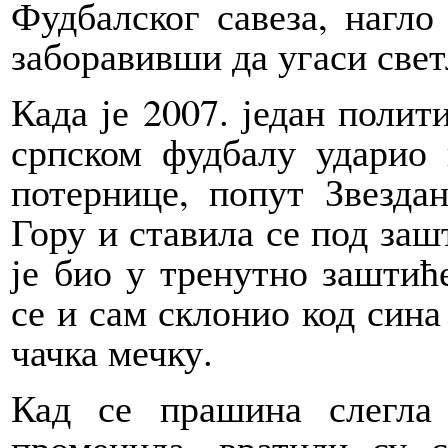
Фудбалског савеза, нагло
заборавивши да угаси свет
Када је 2007. један поли
српском фудбалу ударио 
потернице, попут Звезда
Гору и ставила се под заш
је био у тренутно заштиће
се и сам склонио код сина
чачка мечку.
Кад се прашина слегла
променила, вратили су 