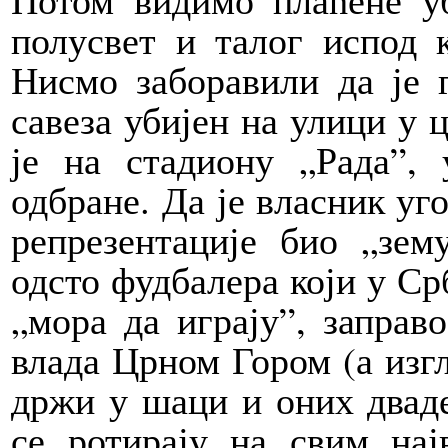
полусвет и талог испод 
Нисмо заборавили да је 
савеза убијен на улици у 
је на стадиону „Рада”, 
одбране. Да је власник у
репрезентације био „зем
одсто фудбалера који у Срб
„мора да играју”, заправ
влада Црном Гором (а изгл
држи у шаци и оних дваде
се ротирају на свим нај