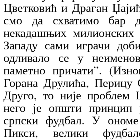
Цветковић и Драган Џајић
смо да схватимо бар д
некадашњих милионских 
Западу сами играчи доби
одливало се у неименов
паметно причати”. (Изн
Горана Друлића, Перицу 
Друго, то није проблем Ц
него је општи принцип 
српски фудбал. У ономе
Пикси, велики фудбал