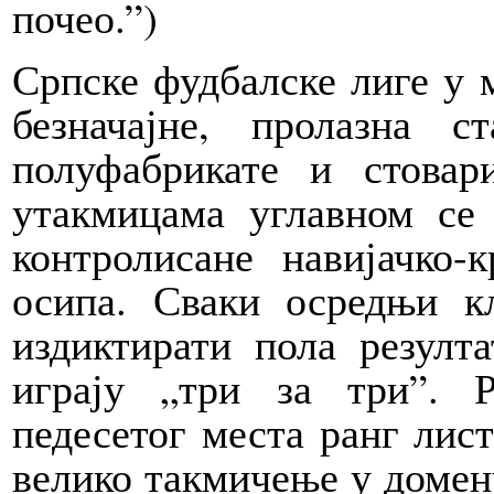
почео.”)
Српске фудбалске лиге у 
безначајне, пролазна с
полуфабрикате и стовар
утакмицама углавном се
контролисане навијачко-
осипа. Сваки осредњи к
издиктирати пола резулта
играју „три за три”. Р
педесетог места ранг ли
велико такмичење у домен