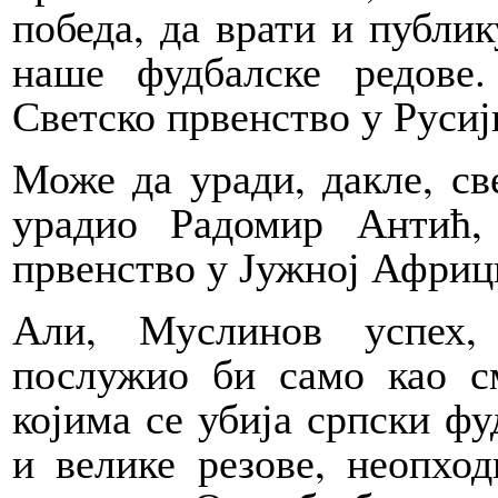
победа, да врати и публик
наше фудбалске редове
Светско првенство у Русиј
Може да уради, дакле, св
урадио Радомир Антић,
првенство у Јужној Африц
Али, Муслинов успех,
послужио би само као с
којима се убија српски ф
и велике резове, неопход