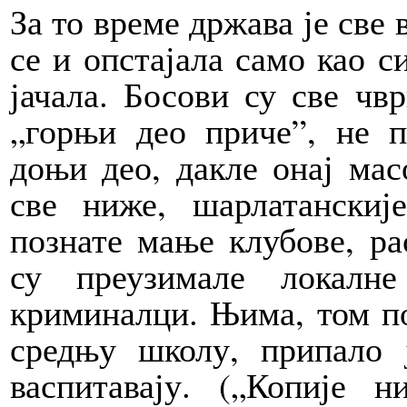
За то време држава је све 
се и опстајала само као с
јачала. Босови су све чв
„горњи део приче”, не п
доњи део, дакле онај мас
све ниже, шарлатанскиј
познате мање клубове, ра
су преузимале локалне
криминалци. Њима, том по
средњу школу, припало ј
васпитавају. („Копије 