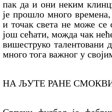
пак да и они неким клинц
је прошло много времена,
и точак света не може се 
још сећати, можда чак неће
вишеструко талентовани д
много тога важног у свој
НА ЉУТЕ РАНЕ СМОКВ
Српски фудбал је фабри