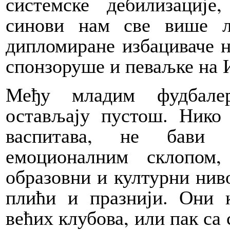
системске дебилизације
синови нам све више л
дипломиране избациваче н
спонзоруше и певаљке на 
Међу младим фудбалер
остављају пустош. Нико
васпитава, не бави 
емоционалним склопом,
образовни и културни ниво
плићи и празнији. Они 
већих клубова, или пак са