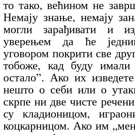
то тако, већином не завр
Немају знање, немају зан
могли зарађивати и из
уверењем да ће једни
уговором покрити све друг
тобоже, кад буду имали
остало”. Ако их изведет
нешто о себи или о утак
скрпе ни две чисте речен
су кладионицом, играон
коцкарницом. Ако им „мен