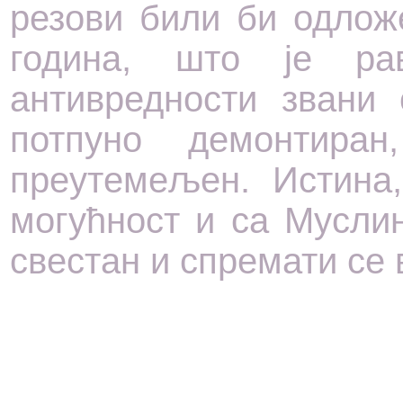
резови били би одлож
година, што је ра
антивредности звани
потпуно демонтира
преутемељен. Истина,
могућност и са Мусли
свестан и спремати се 