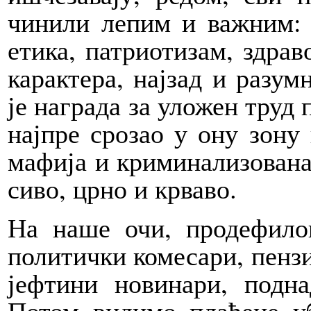
чинили лепим и важним: 
етика, патриотизам, здрав
карактера, најзад и разум
је награда за уложен труд
најпре срозао у ону зону
мафија и криминализована 
сиво, црно и крваво.
На наше очи, продефило
политички комесари, пенз
јефтини новинари, подн
Потом видимо плаћене уб