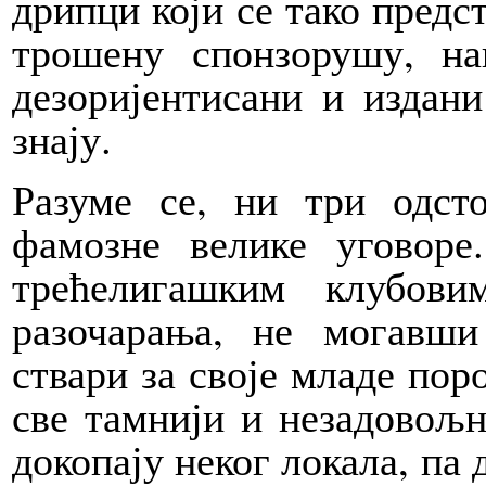
дрипци који се тако предс
трошену спонзорушу, на
дезоријентисани и издан
знају.
Разуме се, ни три одст
фамозне велике уговоре
трећелигашким клубов
разочарања, не могавши
ствари за своје младе пор
све тамнији и незадовољн
докопају неког локала, па 