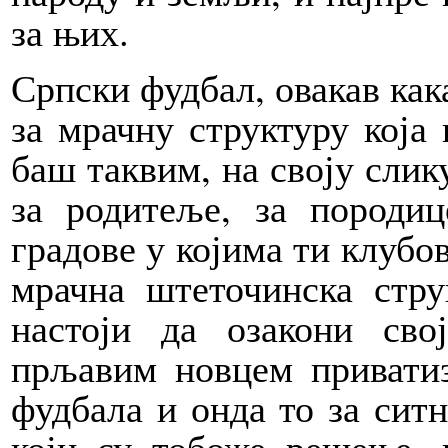
за њих.
Српски фудбал, овакав кака
за мрачну структуру која
баш таквим, на своју слику
за родитеље, за породице
градове у којима ти клубов
мрачна штеточинска стру
настоји да озакони св
прљавим новцем приватиз
фудбала и онда то за ситн
који су тобоже решење, 