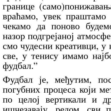
границе (само)понижавањ
враћамо, увек праштамо 
чекамо да поново будем
назор подгрејаној атмосфе
смо чудесни креативци, у в
све, у тенису имамо најб
фудбал.”
Фудбал је, међутим, по
погубних процеса који ме
по целој вертикали и д
ишчезавају, редом, сви 