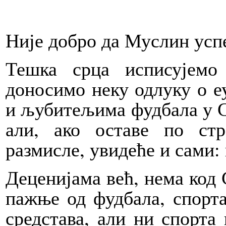
Није добро да Муслин усп
Тешка срца исписујемо
доносимо неку одлуку о е
и љубитељима фудбала у Ср
али, ако оставе по ст
размисле, увидеће и сами:
Деценијама већ, нема код 
пажње од фудбала, спорта
средстава, али ни спорта 