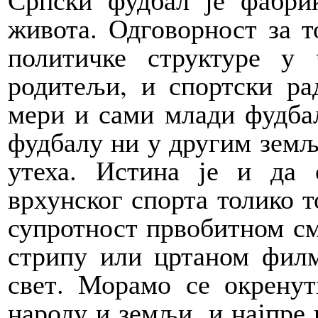
живота. Одговорност за т
политичке структуре у 
родитељи, и спортски ра
мери и сами млади фудба
фудбалу ни у другим земља
утеха. Истина је и да 
врхунског спорта толико т
супротност првобитном см
стрипу или цртаном филм
свет. Морамо се окренут
народу и земљи, и најпре