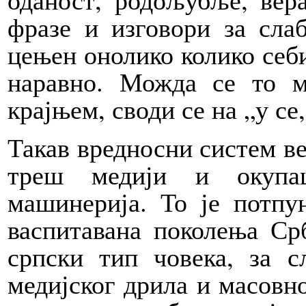
фразе и изговори за сла
цењен онолико колико се
наравно. Можда се то м
крајњем, своди се на „у се,
Такав вредносни систем ве
треш медији и окупац
машинерија. То је потпу
васпитавана поколења Срб
српски тип човека, за с
медијског дрила и масовно