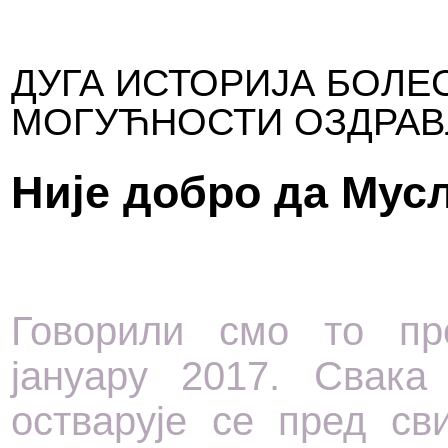
ДУГА ИСТОРИЈА БОЛЕ
МОГУЋНОСТИ ОЗДРА
Није добро да Мус
Говорили смо то пр
јануару 2017. Свака
остварује се пред св