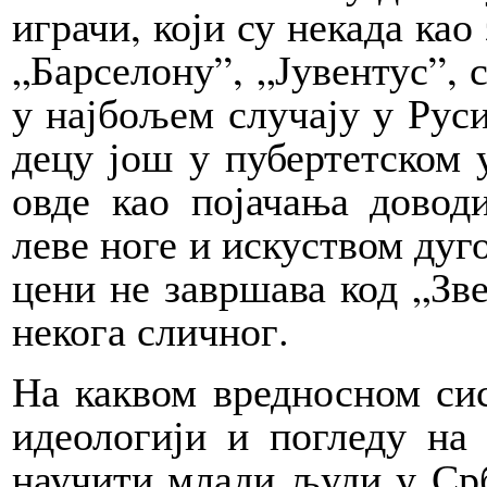
играчи, који су некада као
„Барселону”, „Јувентус”, с
у најбољем случају у Руси
децу још у пубертетском у
овде као појачања довод
леве ноге и искуством дуго
цени не завршава код „Зве
некога сличног.
На каквом вредносном сис
идеологији и погледу на
научити млади људи у Срб