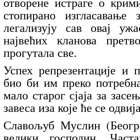
отворене истраге о крим
стопирано изгласавање
легализују сав овај уж
највећих кланова претв
прогутала све.
Успех репрезентације и 
био би им преко потребн
мало старог сјаја за засе
завеса иза које ће се одви
Славољуб Муслин (Београ
велики господин. Част