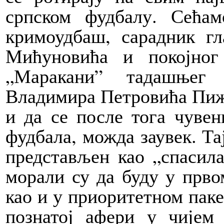
српском фудбалу. Сећам
кримоудбаш, сарадник гл
Мићуновића и покојно
„Маракани” тадашњег 
Владимира Петровића Пижо
и да се после тога чувен
фудбала, можда заувек. Та
представљен као „спасила
морали су да буду у прво
као и у приоритетном паке
познатој афери у чијем