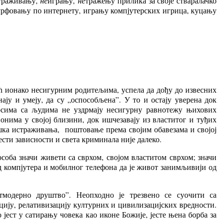
траживању,
не
игрању,
не
тражењу прилика за своје стваралачко
сурфовању по интернету, игрању компјутерских игрица, куцању
ећ ионако несигурним родитељима, успела да дођу до извесних
ају и умеју, да су „оспособљена”. У то и остају уверена док
носима са људима не уздрмају несигурну равнотежу њихових
онима у својој близини, док ишчезавају из властитог и туђих
ка истраживања, поштовање према својим обавезама и својој
сти зависности и света криминала није далеко.
соба значи живети са сврхом, својом властитом сврхом; значи
од компјутера и мобилног телефона да је живот занимљивији од
тмодерно друштво”. Неопходно је трезвено се суочити са
ију, релативизацију културних и цивилизацијских вредности.
ест у сатирању човека као иконе Божије, јесте њена борба за