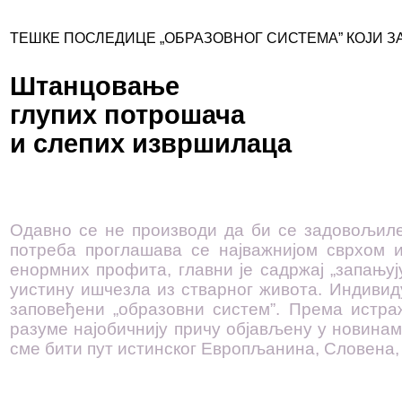
ТЕШКЕ ПОСЛЕДИЦЕ „ОБРАЗОВНОГ СИСТЕМА” КОЈИ З
Штанцовање
глупих потрошача
и слепих извршилаца
Одавно се не производи да би се задовољил
потреба проглашава се најважнијом сврхом 
енормних профита, главни је садржај „запањуј
уистину ишчезла из стварног живота. Индивиду
заповеђени „образовни систем”. Према ист
разуме најобичнију причу објављену у новинама
сме бити пут истинског Европљанина, Словена, С