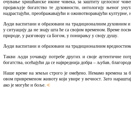
очување хришћанске иконе човека, за заштиту целосног чове
пројављује богатство те духовности, онтологију њеног уну
надрастајући, преображавајући и оживотворавајући културне, 
Људи васпитани и образовани на традиционалним духовним и кул
у ситуацију да не знају шта ће са својим временом. Време посв
природе, у разговору са Богом, у понирању у своју душу.
Људи васпитани и образовани на традиционалним вредностима с
Такви људи уочавају потребе других и своје аутентичне пот
богатства, осећајући да се највреднија добра – љубав, благород
Наше време на земљи строго је омеђено. Немамо времена за б
овом привременом животу који увире у вечност. Зато нараштаји
<
ако је могуће и боље.