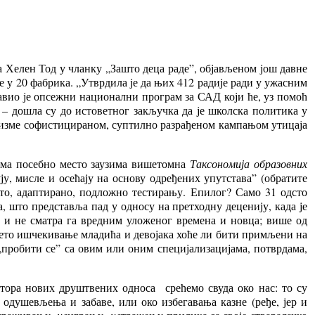
а Хелен Тод у чланку „Зашто деца раде”, објављеном још давне
 у 20 фабрика. „Утврдила је да њих 412 радије ради у ужасним
авио је опсежни национални програм за САД који ће, уз помоћ
 – дошла су до истоветног закључка да је школска политика у
низме софистицираном, суптилно разрађеном кампањом утицаја
јима посебно место заузима вишетомна
Таксономија образовних
у, мисле и осећају на основу одређених упутстава” (обратите
ато, адаптирано, подложно тестирању. Епилог? Само 31 одсто
 што представља пад у односу на претходну деценију, када је
у и не сматра га вредним уложеног времена и новца; више од
апето ишчекивање младића и девојака хоће ли бити примљени на
 „пробити се” са овим или оним специјализацијама, потврдама,
тора нових друштвених односа срећемо свуда око нас: то су
 одушевљења и забаве, или око избегавања казне (ређе, јер и