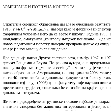
ЗОМБИРАЊЕ И ПОТПУНА КОНТРОЛА
Стратегија серијског образовања давала је очекиване резулта
1913. у
McClure’s Magazine
,
наводи како је фабричка инспектор
фабричким условима него да се врате у школу.” Године 1933,
Фондације, омогућити „контролу људског понашања”. Два истр
новом педагошком поретку намерно креирана далеко од очију
која је јавном мњењу била невидљива.
Две деценије након Другог светског рата, између 1967. и 1
циљева
Бенџамина Блума. По речима аутора, она представља „а
пажњу на фрагмент „мисле и осећају” – у питању је тотална
високообразованих Американаца, по подацима за 2006, може у
свега 40 посто особа са дипломама факултета то било у ста
половине изјављује (2006) да на факултету није научило ништ
престижне студије, стрепње како ће се изаћи на крај са фина
дипломама, титулама.
Животе предодређене за рутинске послове најбоље је задрж
апатична створења без животних интересовања и јаснијих циљ