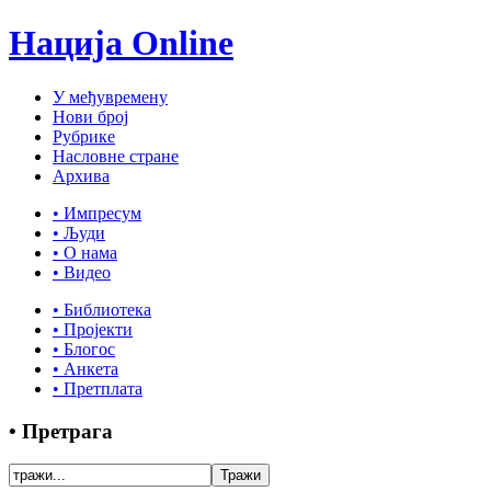
Нација Online
У међувремену
Нови број
Рубрике
Насловне стране
Архива
• Импресум
• Људи
• О нама
• Видео
• Библиотека
• Пројекти
• Блогос
• Анкета
• Претплата
• Претрага