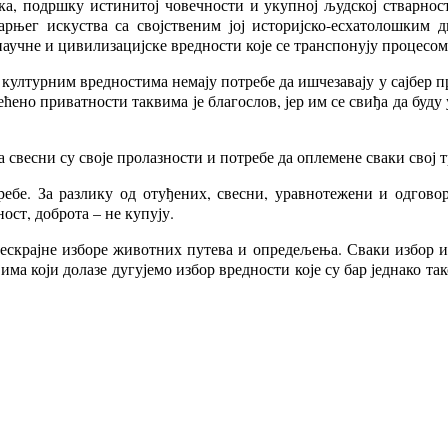
ка, подршку истинитој човечности и укупној људској стварнос
тарњег искуства са својственим јој историјско-есхатолошким 
научне и цивилизацијске вредности које се транспонују процесом
турним вредностима немају потребе да ишчезавају у сајбер прос
ећено приватности таквима је благослов, јер им се свиђа да буду
весни су своје пролазности и потребе да оплемене сваки свој т
ребе. За разлику од отуђених, свесни, уравнотежени и одгов
ност, доброта – не купују.
ескрајне изборе животних путева и опредељења. Сваки избор иск
ма који долазе дугујемо избор вредности које су бар једнако так