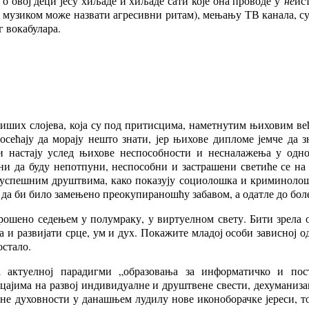
о овој деци јесу хиљаде и хиљаде сати које она проводе у
не
ис
е музиком може назвати агресивни ритам), мењању ТВ канала, 
 вокабулара.
виших слојева, која су под притисцима, наметнутим њиховим в
сећају да морају нешто знати, јер њихове дипломе јемче да зн
ји настају услед њихове неспособности и несналажења у од
и да буду непотпуни, неспособни и застрашени светиће се на 
еуспешним друштвима, како показују социолошка и криминолош
да би било замењено преокупираношћу забавом, а одатле до боле
рошено седењем у полумраку, у виртуелном свету. Бити зрела о
а и развијати срце, ум и дух. Покажите младој особи зависној 
остало.
 актуелној парадигми „образовања за информатичко и пос
јима на развој индивидуалне и друштвене свести, дехуманизац
е духовности у данашњем лудилу нове иконоборачке јереси, то ј