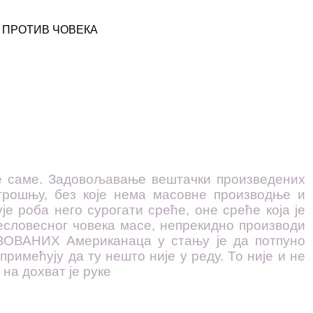
 ПРОТИВ ЧОВЕКА
е саме. Задовољавање вештачки произведених
трошњу, без које нема масовне производње и
е роба него сурогати среће, оне среће која је
бесловесног човека масе, непрекидно производи
ЗОВАНИХ Американаца у стању је да потпуно
римећују да ту нешто није у реду. То није и не
на дохват је руке