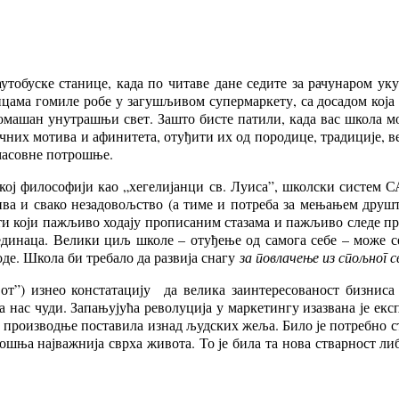
утобуске станице, када по читаве дане седите за рачунаром уку
лицама гомиле робе у загушљивом супермаркету, са досадом кој
ромашан унутрашњи свет. Зашто бисте патили, када вас школа 
чних мотива и афинитета, отуђити их од породице, традиције, ве
масовне потрошње.
кој философији као „хегелијанци св. Луиса”, школски систем С
ива и свако незадовољство (а тиме и потреба за мењањем друшт
ти који пажљиво ходају прописаним стазама и пажљиво следе про
јединаца. Велики циљ школе – отуђење од самога себе – може
де. Школа би требало да развија снагу
за повлачење из спољног 
вот”) изнео констатацију да велика заинтересованост бизниса
а нас чуди. Запањујућа револуција у маркетингу изазвана је ек
бе производње поставила изнад људских жеља. Било је потребно 
отрошња најважнија сврха живота. То је била та нова стварност