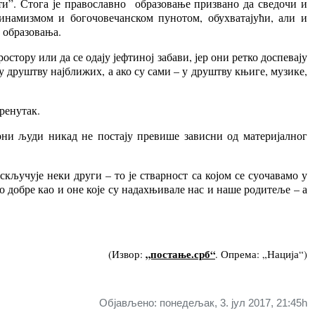
ти”. Стога је православно образовање призвано да сведочи и
динамизмом и богочовечанском пунотом, обухватајући, али и
 образовања.
тору или да се одају јефтиној забави, јер они ретко доспевају
 у друштву најближих, а ако су сами – у друштву књиге, музике,
ренутак.
орни људи никад не постају превише зависни од материјалног
ључује неки други – то је стварност са којом се суочавамо у
о добре као и оне које су надахњивале нас и наше родитеље – а
„постање.срб“
(Извор:
. Опрема: „Нација“)
Објављено: понедељак, 3. јул 2017, 21:45h