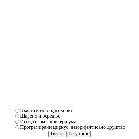
Квалитетни и одговорни
Шарено и осредње
Испод сваког критеријума
Програмирани циркус, дезоријентисано друштво