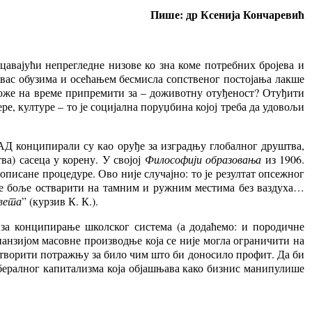
Пише: др Ксенија Кончаревић
цавајући непрегледне низове ко зна коме потребних бројева и
а вас обузима и осећањем бесмисла сопственог постојања лакше
може на време припремити за – доживотну отуђеност? Отуђити
ре, културе – то је социјална поруџбина којој треба да удовољи
АД конципирали су као оруђе за изградњу глобалног друштва,
ва) сасеца у корену. У својој
Философији образовања
из 1906.
писане процедуре. Ово није случајно: то је резултат опсежног
 се боље остварити на тамним и ружним местима без ваздуха…
света
” (курзив К. К.).
 за конципирање школског система (а додаћемо: и породичне
спанзијом масовне производње која се није могла ограничити на
створити потражњу за било чим што би доносило профит. Да би
 либералног капитализма која објашњава како бизнис манипулише