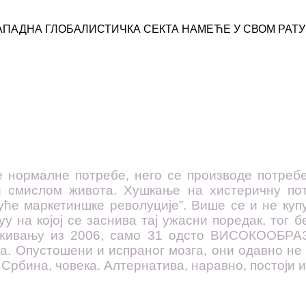
АПАДНА ГЛОБАЛИСТИЧКА СЕКТА НАМЕЋЕ У СВОМ РАТУ
е нормалне потребе, него се производе потреб
и смислом живота. Хушкање на хистеричну по
уће маркетиншке револуције”. Више се и не купуј
у на којој се заснива тај ужасни поредак, тог 
раживању из 2006, само 31 одсто ВИСОКООБРА
. Опустошени и испраног мозга, они одавно не п
рбина, човека. Алтернатива, наравно, постоји и 