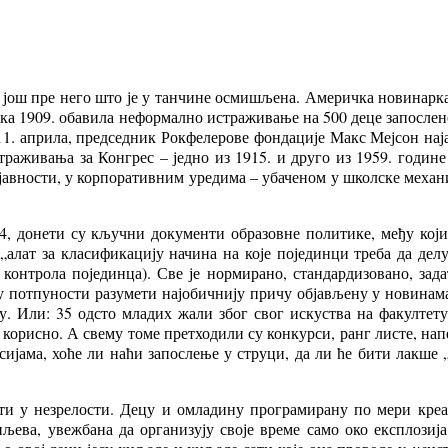
те још пре него што је у танчине осмишљена. Америчка новинарк
ка 1909. обавила неформално истраживање на 500 деце запослене
 11. априла, председник Рокфелерове фондације Макс Мејсон нај
аживања за Конгрес – једно из 1915. и друго из 1959. године
 јавности, у корпоративним уредима – убаченом у школске меха
974, донети су кључни документи образовне политике, међу ко
лат за класификацију начина на које појединци треба да делуј
 контрола појединца). Све је нормирано, стандардизовано, зад
 потпуности разумети најобичнију причу објављену у новинама,
њу. Или: 35 одсто младих жали због свог искуства на факултет
а корисно. А свему томе претходили су конкурси, ранг листе, н
нсијама, хоће ли наћи запослење у струци, да ли ће бити лакше
ати у незрелости. Децу и омладину програмирану по мери креа
ева, увежбана да организују своје време само око експлозија