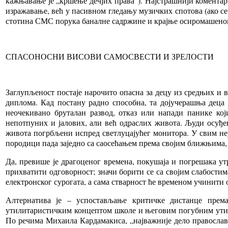
кажњавање је „кршење дечјих права”). Најстрашнији коментар 
изражавање, већ у пасивном гледању музичких спотова (ако с
стотина СМС порука баналне садржине и крајње осиромашеног
СПАСОНОСНИ ВИСОВИ САМОСВЕСТИ И ЗРЕЛОСТИ
Заглупљеност постаје нарочито опасна за децу из средњих и 
диплома. Кад постану радно способна, та дојучерашња деца о
неочекивано бруталан развод, отказ или напади панике ко
непотпуних и јалових, али већ одраслих живота. Људи осуђен
живота погрбљени испред светлуцајућег монитора. У свим н
породици пада заједно са саосећањем према својим ближњима, 
Да, превише је драгоценог времена, покушаја и погрешака ут
прихватити одговорност; значи борити се са својим слабостим
електронског сурогата, а сама стварност ће временом учинити 
Алтернатива је – успостављање критичке дистанце према
утилитаристичким концептом школе и његовим погубним утица
По речима Михаила Кардамакиса, „најважније дело православн