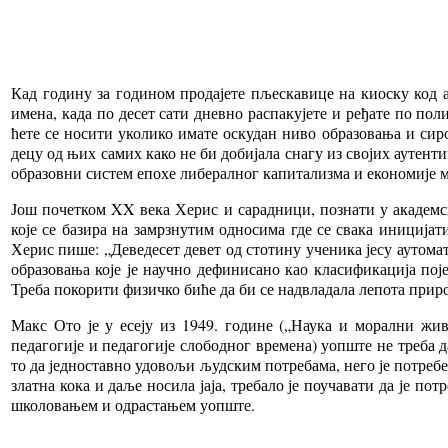
Кад годину за годином продајете пљескавице на киоску код а
имена, када по десет сати дневно распакујете и ређате по по
ћете се носити уколико имате оскудан ниво образовања и си
децу од њих самих како не би добијала снагу из својих аутенти
образовни систем епохе либералног капитализма и економије 
Још почетком XX века Херис и сарадници, познати у академс
које се базира на замрзнутим односима где се свака иницијат
Херис пише: „Деведесет девет од стотину ученика јесу аутома
образовања које је научно дефинисано као класификација по
Треба покорити физичко биће да би се надвладала лепота приро
Макс Ото је у есеју из 1949. године („Наука и морални жи
педагогије и педагогије слободног времена) уопште не треба д
то да једноставно удовољи људским потребама, него је потре
златна кока и даље носила јаја, требало је поучавати да је п
школовањем и одрастањем уопште.