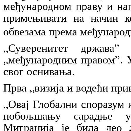
међународном праву и на
примењивати на начин к
обвезама према међународ
„Суверенитет држава”
„међународним правом”. У
свог оснивања.
Прва „визија и водећи при
„Овај Глобални споразум 
побољшању сарадње у 
Миграција је била део 