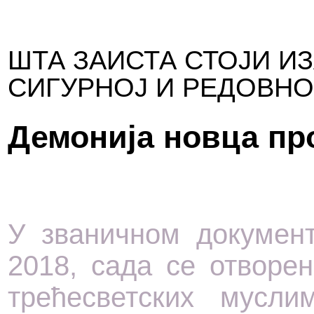
ШТА ЗАИСТА СТОЈИ И
СИГУРНОЈ И РЕДОВНО
Демонија новца пр
У званичном докумен
2018, сада се отворен
трећесветских мусли