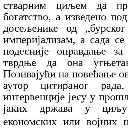
стварним циљем да пр
богатство, а изведено по
досељенике од „бурског
империјализам, а сада се
подесније оправдање за
тврдње да она угњета
Позивајући
на повећање ов
аутор цитираног рада,
интервенције јесу у прош
јаких држава у циљу 
економских или војних ц