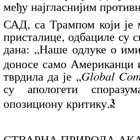
међу најгласнијим против
САД
, са Трампом који је
присталице, одбациле су с
дана: „Наше одлуке о им
доносе само Американци и
тврдила да је „
Global Com
су апологети споразу
3
опозициону критику.
СТВАРНА ПРИРОДА АК