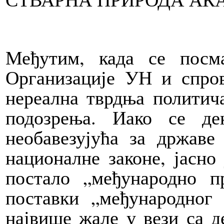
Међутим, када се посм
Организације УН и спров
нереална тврдња политич
подозрења. Иако се де
необавезујућа за државе
националне законе, јасно
постало „међународно п
поставки „међународног
највише жале у вези са д