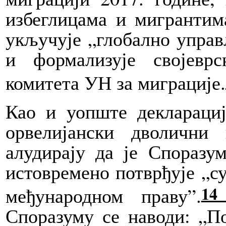
избеглицама и мигрантима
укључује „глобално управ
и формализује својевр
комитета УН за миграције.
Као и уопште деклараци
орвелијански дволични
алудирају да је Споразу
истовремено потврђује „с
1
међународном праву”.
Споразуму се наводи: „П