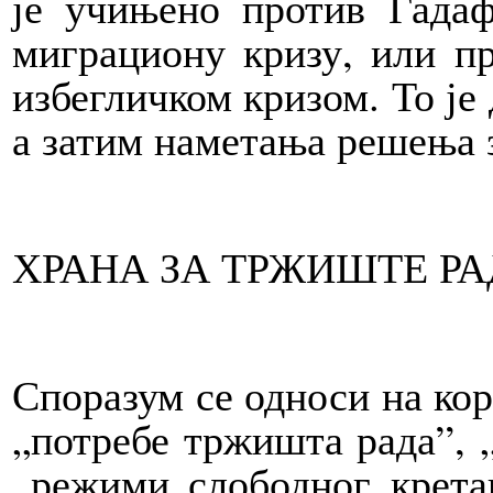
је учињено против Гадаф
миграциону кризу, или пр
избегличком кризом. То је
а затим наметања решења 
ХРАНА ЗА ТРЖИШТЕ Р
Споразум
се односи на ко
„потребе тржишта рада”, 
„режими слободног крета