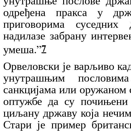
унутрашње послове држав
одређена пракса у држ
приговорима суседних 
надилазе забрану интерве
7
умеша.”
Орвеловски је варљиво ка
унутрашњим пословим
санкцијама или оружаном с
оптужбе да су почињени 
циљану државу која нечим
Стари је пример британс