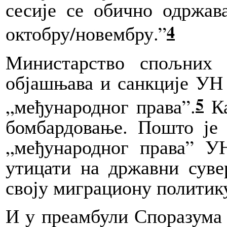
сесије се обично одржава
4
октобру/новембру.”
Министарство
спољних п
објашњава и санкције УН 
5
„међународног права”.
Ка
бомбардовање. Пошто је 
„међународног права” УН
утицати на државни суве
своју миграциону политик
И
у преамбули Споразума о