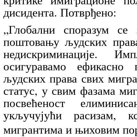
дисидента. Потврђено:
„Глобални споразум се 
поштовању људских права
недискриминације. Имп
осигуравамо ефикасно 
људских права свих мигра
статус, у свим фазама ми
посвећеност елиминис
укључујући расизам, к
мигрантима и њиховим по