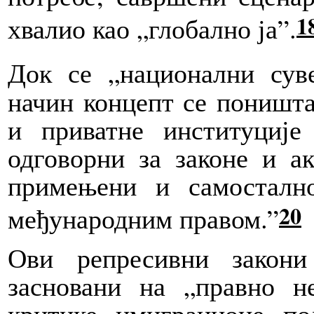
1
хвалио као „глобално ја”.
Док
се „национални суве
начин концепт се поништа
и приватне институције
одговорни за законе и ак
примењени и самосталн
20
међународним правом.”
Ови репресивни закони
засновани на „правно н
критике имиграционе по