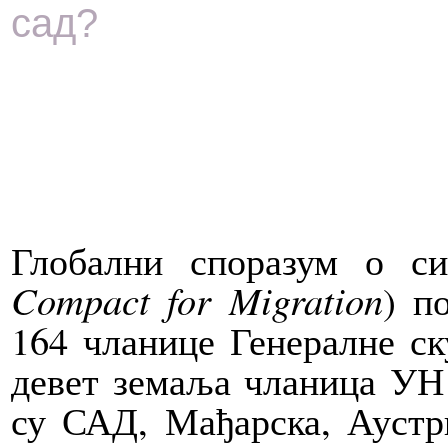
сад?
Глобални споразум о си
Compact for Migration
) п
164 чланице Генералне с
девет земаља чланица УН 
су САД, Мађарска, Аустри