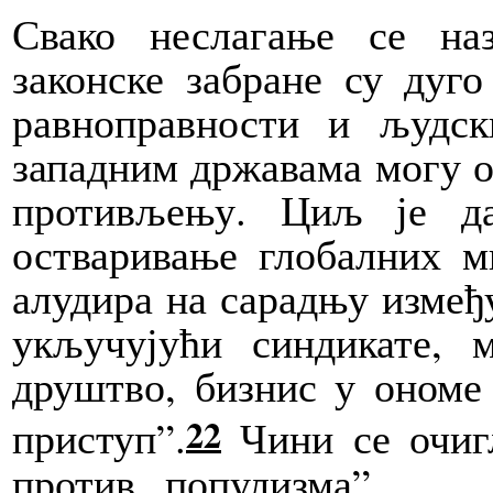
Свако неслагање се на
законске забране су дуго
равноправности и људс
западним државама могу о
противљењу. Циљ је да
остваривање глобалних 
алудира на сарадњу измеђ
укључујући синдикате, м
друштво, бизнис у ономе
22
приступ”.
Чини се очигл
против „популизма”.