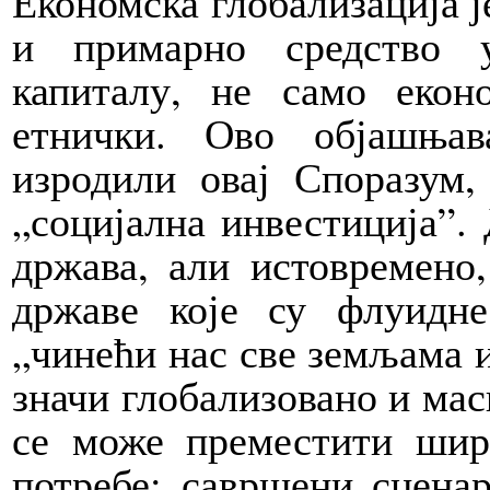
Економска глобализација ј
и примарно средство у
капиталу, не само екон
етнички. Ово објашњав
изродили овај Споразум,
„социјална инвестиција”.
држава, али истовремено
државе које су флуидне
„чинећи нас све земљама и
значи глобализовано и мас
се може преместити широ
потребе; савршени сцена