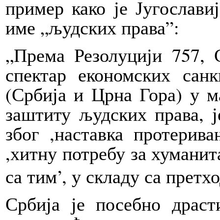
пример како је Југослави
име „људских права”:
„Према Резолуцији 757, 
спектар економских санк
(Србија и Црна Гора) у м
заштиту људских права, ј
због ,наставка протерив
,хитну потребу за хуманит
са тим’, у складу са претх
Србија је посебно драст