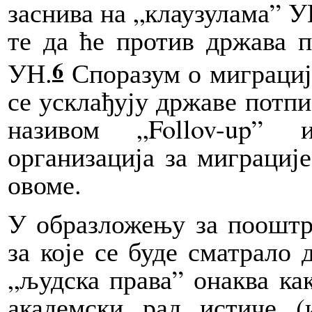
заснива на „клаузулама” У
те да ће против држава 
6
УН.
Споразум о миграција
се усклађују државе потп
називом „Follov-up” 
организација за миграциј
овоме.
У образложењу за пооштр
за које се буде сматрало
„људска права” онаква ка
академски рад истиче 