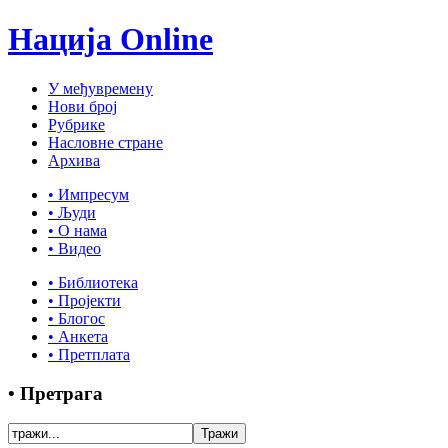
Нација Online
У међувремену
Нови број
Рубрике
Насловне стране
Архива
• Импресум
• Људи
• О нама
• Видео
• Библиотека
• Пројекти
• Блогос
• Анкета
• Претплата
• Претрага