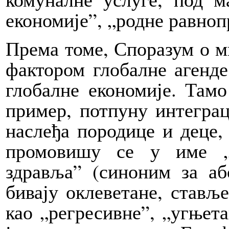
економије”, „родне равноп
Према томе, Споразум о м
фактором глобалне агенде
глобалне економије. Тамо
пример, потпуну интеграц
наслеђа породице и деце,
промовишу се у име „ј
здравља” (синоним за аб
бивају оклеветане, ставље
као „регресивне”, „угњета