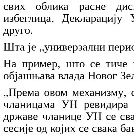
свих облика расне дис
избеглица, Декларацију
друго.
Шта је „универзални пери
На пример, што се тиче 
објашњава влада Новог Зе
„Према овом механизму, 
чланицама УН ревидира 
државе чланице УН се сва
сесије од којих се свака б