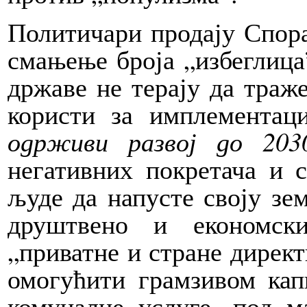
Политичари продају Спора
смањење броја „избеглица
државе не терају да траж
користи за имплементац
одрживи развој до 2030
негативних покретача и 
људе да напусте своју зе
друштвено и економски
„приватне и стране директ
омогућити грамзивом кап
комуналне услуге, под м