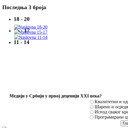
Последња 3 броја
18 - 20
15 - 17
11 - 14
Mедији у Србији у првој деценији XXI века?
Квалитетни и о
Шарено и осред
Испод сваког кр
Програмирани ци