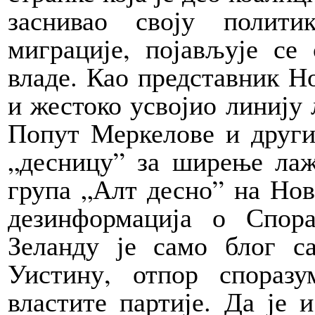
заснивао своју полити
миграције, појављује се
владе. Као представник Но
и жестоко усвојио линију 
Попут Меркелове и други
„десницу” за ширење лаж
група „Алт десно” на Но
дезинформација о Спор
Зеланду је само блог с
Уистину, отпор спораз
властите партије. Да је 