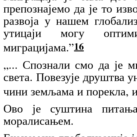
препознајемо да је то изв
развоја у нашем глобали
утицаји могу оптим
16
миграцијама.”
„...
Спознали смо да је ми
света. Повезује друштва у
чини земљама и порекла, и 
Ово је суштина питања
моралисањем.