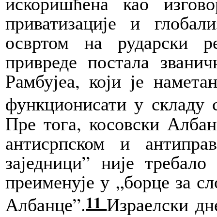
искоришћена као изгов
приватизације и глобал
освртом на рударски ре
привреде постала звани
Рамбујеа, који је намета
функционисати у складу 
Пре тога, косовски Алба
антисрпском и антипра
заједници” није требало
преименује у „борце за сл
11
Албанце”.
Израелски
дн