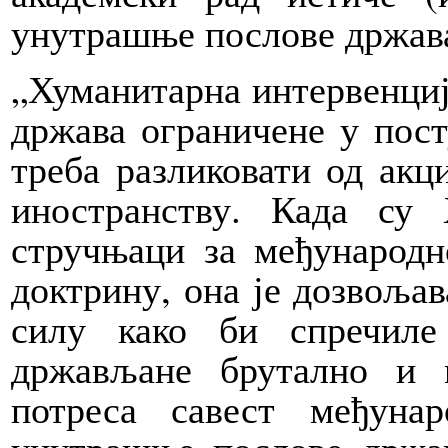
унутрашње послове држава
„Хуманитарна интервенција
држава ограничене у пос
треба разликовати од акц
иностранству. Када су
стручњаци за међународн
доктрину, она је дозвољав
силу како би спречиле
држављане брутално и 
потреса савест међуна