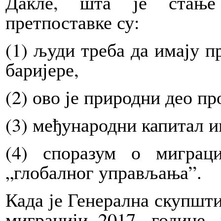
Дакле, шта је стање 
претпоставке су:
(1) људи треба да имају п
баријере,
(2) ово је природни део пр
(3) међународни капитал и
(4) споразум о миграц
„глобалног управљања”.
Када
је Генерална скупшти
миграцији 2017. године,