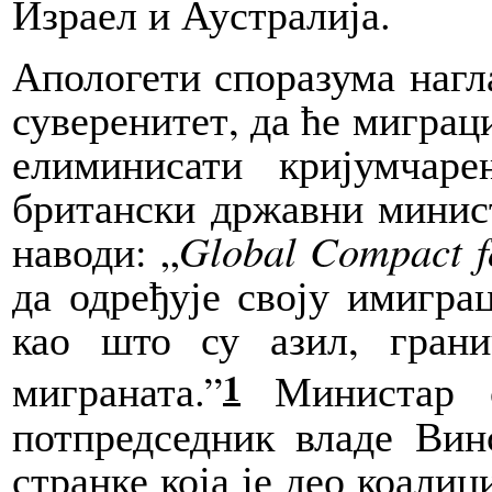
Израел и Аустралија.
Апологети
споразума нагл
суверенитет, да ће миграц
елиминисати кријумчар
британски државни минис
наводи: „
Global Compact f
да одређује своју имигра
као што су азил, грани
1
миграната.”
Министар с
потпредседник владе Вин
странке која је део коалиц