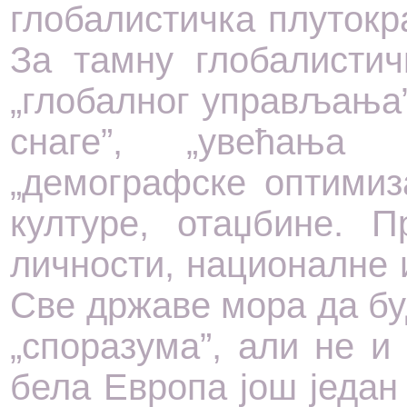
глобалистичка плутокр
За тамну глобалистич
„глобалног управљања”
снаге”, „увећања 
„демографске оптимиза
културе, отаџбине. П
личности, националне 
Све државе мора да бу
„споразума”, али не и
бела Европа још један