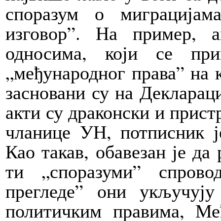
споразум о миграцијам
изговор”. На пример, 
односима, који се пр
„међународног права” на к
засновани су на Декларац
акти су драконски и прист
чланице УН, потписник ј
Као такав, обавезан је да
ти „споразуми” спрово
прегледе” они укључуј
политичким правима, Ме