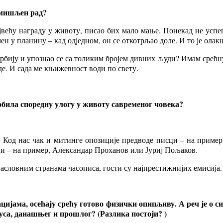
 смишљен рад?
јвећу награду у животу, писао бих мало мање. Понекад не успев
мен у планину – кад одједном, он се откотрљао доле. И то је олак
у Србију и упознао се са толиким бројем дивних људи? Имам срећ
де. И сада ме књижевност води по свету.
обила споредну улогу у животу савременог човека?
. Код нас чак и митинге опозиције предводе писци – на приме
ци – на пример, Александар Проханов или Јуриј Пољаков.
насловним странама часописа, гости су најпрестижнијих емисија. 
уацијама, осећају срећу готово физички опипљиву. А реч је о 
Руса, данашњег и прошлог? (Разлика постоји? )