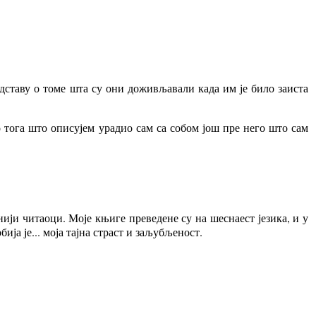
дставу о томе шта су они доживљавали када им је било заиста
о тога што описујем урадио сам са собом још пре него што сам
енији читаоци. Моје књиге преведене су на шеснаест језика, и у
ја је... моја тајна страст и заљубљеност.