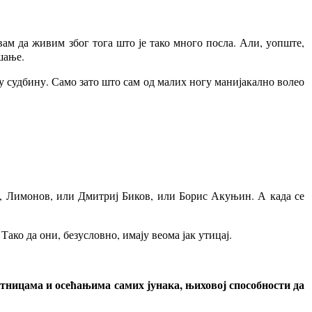
ам да живим због тога што је тако много посла. Али, уопште,
шање.
ну судбину. Само зато што сам од малих ногу манијакално волео
р, Лимонов, или Дмитриј Биков, или Борис Акуњин. А када се
Тако да они, безусловно, имају веома јак утицај.
ситницама и осећањима самих јунака, њиховој способности да