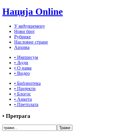
Нација Online
У међувремену
Нови број
Рубрике
Насловне стране
Архива
• Импресум
• Људи
• О нама
• Видео
• Библиотека
• Пројекти
• Блогос
• Анкета
• Претплата
• Претрага