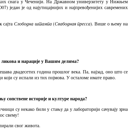
ијских снага у Чеченији. На Државном универзитету у Нижњем
007) један је од најутицајнијих и најпревођенијих савремених
к сајта
Слободна штампа
(
Свабодная пресса
). Више о њему на
у ликова и нарације у Вашим делима?
ешава двадесетих година прошлог века. Па, најзад, оно што се
 који су испали из тих појмова. У осталомe имате право.
њу сопствене историје и културе народа?
учници су некако били у стању да у лабораторији сачувају зрна
ос свему!
спирали свог живота.