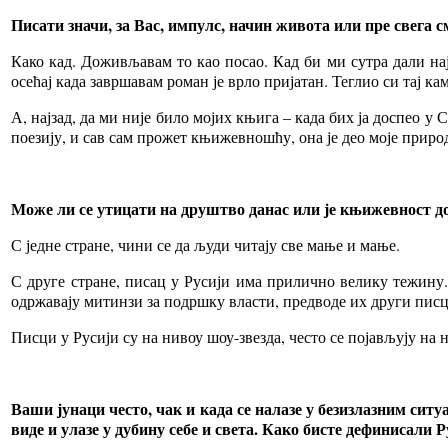
Писати значи, за Вас, импулс, начин живота или пре свега
Како кад. Доживљавам то као посао. Кад би ми сутра дали на
осећај када завршавам роман је врло пријатан. Теглио си тај ка
А, најзад, да ми није било мојих књига – када бих ја доспео 
поезију, и сав сам прожет књижевношћу, она је део моје приро
Може ли се утицати на друштво данас или је књижевност д
С једне стране, чини се да људи читају све мање и мање.
С друге стране, писац у Русији има прилично велику тежину
одржавају митинзи за подршку власти, предводе их други пис
Писци у Русији су на нивоу шоу-звезда, често се појављују на 
Ваши јунаци често, чак и када се налазе у безизлазним сит
виде и улазе у дубину себе и света. Како бисте дефинисали 