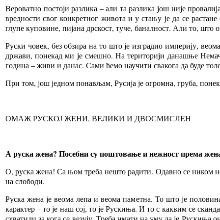
Вероватно постоји разлика – али та разлика још није провалиј
вредности свог конкретног живота и у стању је да се растан
глупе куповине, пијана дрскост, туче, баналност. Али то, што о
Руски човек, без обзира на то што је изградио империју, веом
држави, понекад ми је смешно. На територији данашње Немачк
година – живи и данас. Сами ћемо научити свакога да буде толе
При том, још једном понављам, Русија је огромна, груба, поне
ОМАЖ РУСКОЈ ЖЕНИ, ВЕЛИКИ И ДВОСМИСЛЕН
А руска жена? Посебни су поштовање и нежност према же
О, руска жена! Са њом треба нешто радити. Одавно се ником не
на слободи.
Руска жена је веома лепа и веома паметна. То што је полови
карактер – то је наш сој, то је Рускиња. И то с каквим се ск
схватили за кога се везују. Треба имати на уму да је Рускиња о