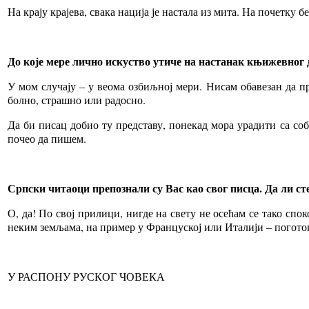
На крају крајева, свака нација је настала из мита. На почетку 
До које мере лично искуство утиче на настанак књижевног 
У мом случају – у веома озбиљној мери. Нисам обавезан да п
болно, страшно или радосно.
Да би писац добио ту представу, понекад мора урадити са соб
почео да пишем.
Српски читаоци препознали су Вас као свог писца. Да ли ст
О, да! По свој прилици, нигде на свету не осећам се тако спок
неким земљама, на пример у Француској или Италији – поготову 
У РАСПОНУ РУСКОГ ЧОВЕКА