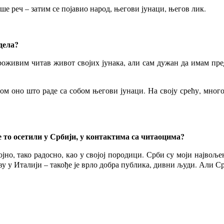
беше реч – затим се појавио народ, његови јунаци, његов лик.
дела?
роживим читав живот својих јунака, али сам дужан да имам пре
ом оно што раде са собом његови јунаци. На своју срећу, мног
е то осетили у Србији, у контактима са читаоцима?
ојно, тако радосно, као у својој породици. Срби су моји највољ
у Италији – такође је врло добра публика, дивни људи. Али Срби