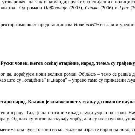
ар, утоваривач, па чак и командир руских специјалних полиц
политике. Од романа
Патологије
(2005),
Сањка
(2006) и
Грех
(2
иректор тамошњег представништва
Нове газете
и главни уредни
Руски човек, његов осећај отаџбине, народ, темељ су грађењ
 Бог да, дорађујем нови велики роман
Обитељ
– тамо се радња д
ао што су „отаџбина” и „народ” – управо тамо су приказани људи
-стари народ. Колико је књижевност у стању да помогне очува
 Лењинграду. Тада је на стотине хиљада људи умрло од глади. На
ају. Од њих су могли да скувају чорбу, али су их сачували, упрк
енима она чува то зрно из ког може дa израсте народ на новој 