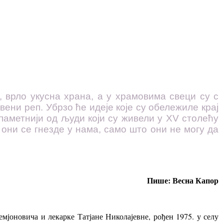
 врло укусна храна, а у храмовима свеци су с
ени реп. Убрзо ће идеје које су обележиле крај
аметнији од људи који су живели у XV столећу
 они се гнезде у нама, само што они не могу да
Пише: Весна Капор
мјоновича и лекарке Татјане Николајевне, рођен 1975. у селу