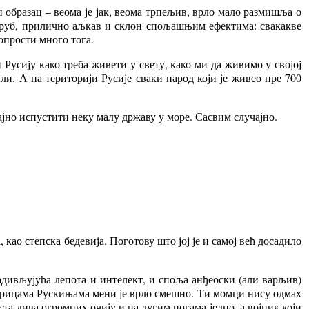
и образац – веома је јак, веома трпељив, врло мало размишља о
о груб, прилично аљкав и склон спољашњим ефектима: свакакве
 опрости много тога.
 Русију како треба живети у свету, како ми да живимо у својој
и. А на територији Русије сваки народ који је живео пре 700
ајно испустити неку малу државу у море. Сасвим случајно.
ао степска бедевија. Поготову што јој је и самој већ досадило
адивљујућа лепота и интелект, и споља анђеоски (али варљив)
ругарицама Рускињама мени је врло смешно. Ти момци нису одмах
е та дива огромних очију и на дугим ногама једно, а војник који