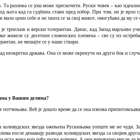
а. Та разлика се још може прескочити. Руски човек – као идеалн
е од њега кад га судбина стави пред избор. При том, он је врл
н мало цени себе и не хвата се за свој живот, омогућава да му се
а је трпељив и верски толерантан. Данас, кад Запад марљиво учи
е живеле су десетине словенских племена – све су их истребил
рантан, не мешајте се у наше ствари.
кад неокретна држава. Она се може окренути на други бок и случ
нама у Вашим делима?
 потчињава. Већ је дошло време да се она изнова припитомљава, к
на холивудских звезда ожењена Рускињама уопште ме не чуди. З
андалима после дешавају разводи холивудских звезда са својим д
на иста жена која рађа руске војнике. А они вероватно мисле да ј