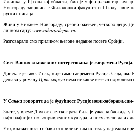
Иљинка, у Рјазањској области, био је мајстор-сваштар, чув
Новгораду завршио је Филолошки факултет и Школу јавне 
руских писаца.
Живи у Нижњем Новгораду, срећно ожењен, четворо деце. Д
личном сајту:
www.zaharprilepin. ru
.
Разговарали смо приликом његове недавне посете Србији.
Свет Ваших књижевних интересовања је савремена Русија. 
Донекле је тако. Ипак, није само савремена Русија. Сада, ако
дешава у роману
Црни мајмун
нема никакве везе са појмовима к
У
говорите да је будућност Русије нови-заборављени
Сањки
Знате, у време Другог светског рата била је ужасна блокада у
најзначајнијих пољопривредних култура, и нису смели да их дир
Ето, књижевност се бави отприлике тим истим: у најтежим врем