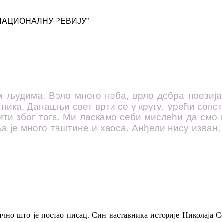
НАЦИОНАЛНУ РЕВИЈУ”
м људима. Врло много неба, врло добра поезија,
ика. Данашњи свет врти се у кругу, јурећи сопств
ти због тога. Ми ласкамо себи мислећи да смо п
а је много таштине и хаоса. Анђели нису изван,
ично што је постао писац. Син наставника историје Николаја Се