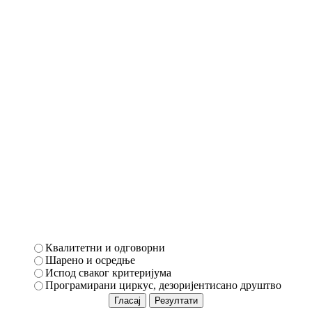
Квалитетни и одговорни
Шарено и осредње
Испод сваког критеријума
Програмирани циркус, дезоријентисано друштво