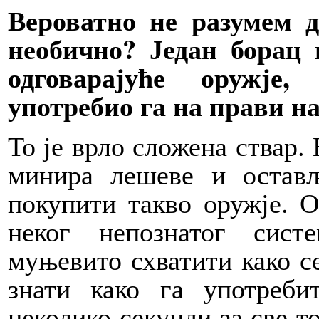
Вероватно не разумем 
необично? Један борац
одговарајуће оружје,
употребио га на прави н
То је врло сложена ствар.
минира лешеве и остављ
покупити такво оружје. О
неког непознатог сист
муњевито схватити како се
знати како га употреби
неколико секунди за све то