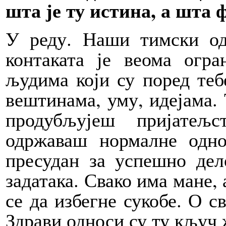
шта је ту истина, а шта 
У реду. Наши тимски од
контаката је веома огр
људима који су поред тебе
вештинама, уму, идејама.
продубљујеш пријатељ
одржаваш нормалне одно
пресудан за успешно де
задатака. Свако има мане, 
се да избегне сукобе. О с
Здрави односи су ту кључ 