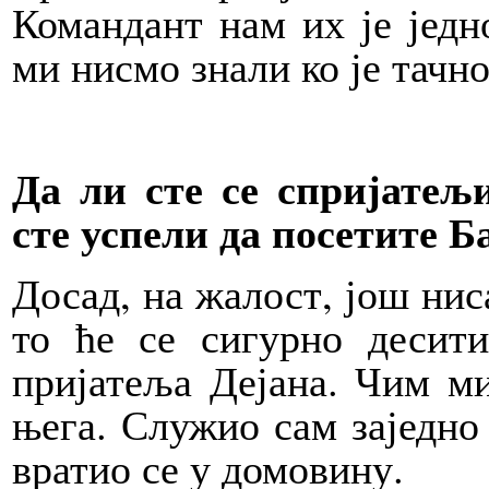
Командант нам их је једн
ми нисмо знали ко је тачно
Да ли сте се спријатељ
сте успели да посетите Б
Досад, на жалост, још нис
то ће се сигурно десит
пријатеља Дејана. Чим ми
њега. Служио сам заједно 
вратио се у домовину.