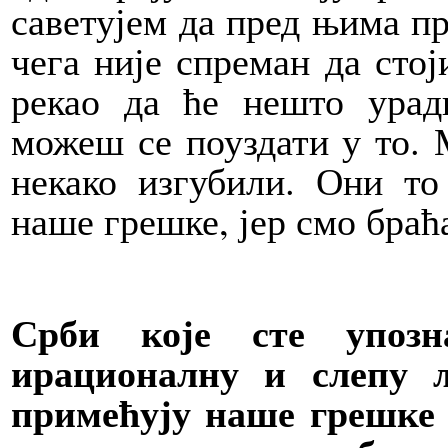
саветујем да пред њима пр
чега није спреман да стој
рекао да ће нешто уради
можеш се поуздати у то. 
некако изгубили. Они то
наше грешке, јер смо браћ
Срби које сте упозна
ирационалну и слепу 
примећују наше грешке 