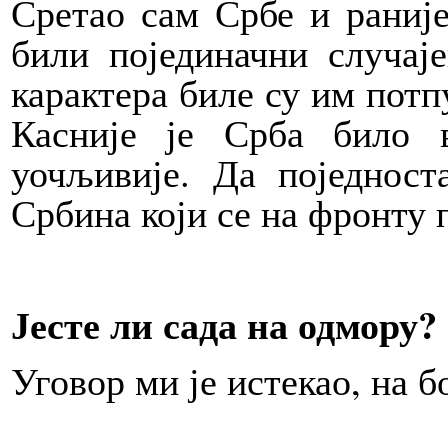
Сретао сам Србе и раније
били појединачни случај
карактера биле су им потпу
Касније је Срба било 
уочљивије. Да поједност
Србина који се на фронту 
Јесте ли сада на одмору?
Уговор ми је истекао, на 