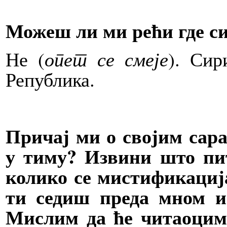
Можеш ли ми рећи где си
Не (
опет се смеје
). Сир
Република.
Причај ми о својим сар
у тиму? Извини што пи
колико се мистификација
ти седиш преда мном и
Мислим да ће читаоцим