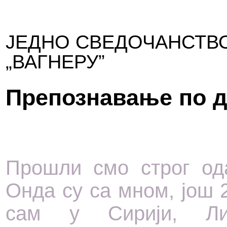
ЈЕДНО СВЕДОЧАНСТВ
„ВАГНЕРУ”
Препознавање по 
Прошли смо строг ода
Онда су са мном, још 
сам у Сирији, Либ