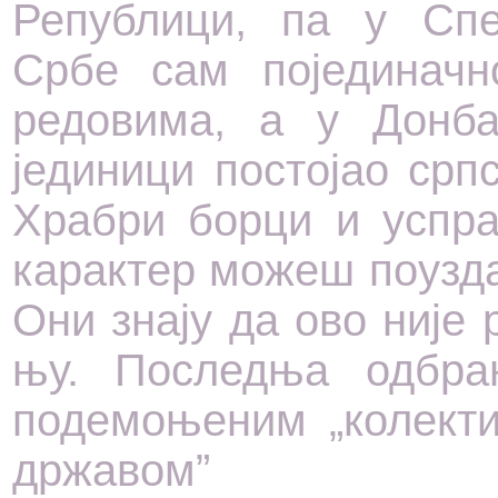
Републици, па у Спец
Србе сам појединач
редовима, а у Донба
јединици постојао срп
Храбри борци и успра
карактер можеш поузда
Они знају да ово није 
њу. Последња одбра
подемоњеним „колекти
државом”