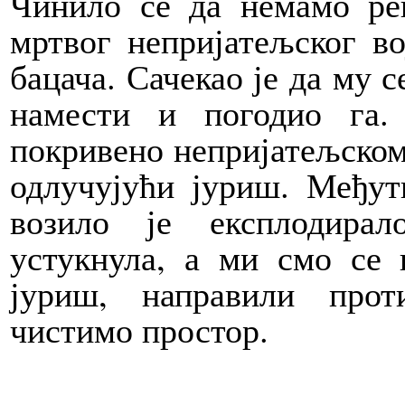
Чинило се да немамо ре
мртвог непријатељског во
бацача. Сачекао је да му 
намести и погодио га.
покривено непријатељском 
одлучујући јуриш. Међут
возило је експлодирал
устукнула, а ми смо се 
јуриш, направили прот
чистимо простор.