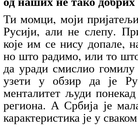
од наших не тако добрих
Ти момци, моји пријатељи
Русији, али не слепу. П
које им се нису допале, 
но што радимо, или то што
да уради смислио гомилу 
узети у обзир да је Р
менталитет људи понекад 
региона. А Србија је мал
карактеристика је у сваком