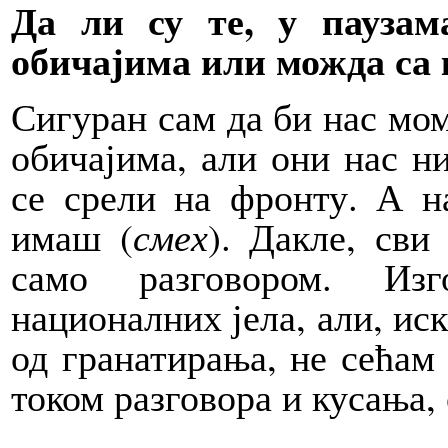
Да ли су те, у паузам
обичајима или можда са
Сигуран сам да би нас мо
обичајима, али они нас ни
се срели на фронту. А н
имаш (
смех
). Дакле, св
само разговором. Изг
националних јела, али, ис
од гранатирања, не сећам 
током разговора и кусања, 