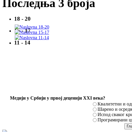
Последња 3 броја
18 - 20
15 - 17
11 - 14
Mедији у Србији у првој деценији XXI века?
Квалитетни и о
Шарено и осред
Испод сваког кр
Програмирани ци