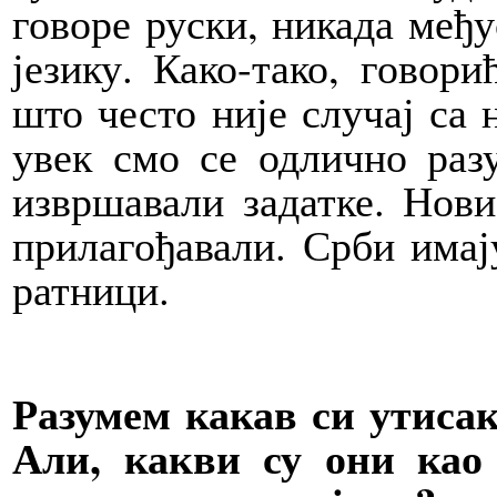
говоре руски, никада међу
језику. Како-тако, говори
што често није случај са
увек смо се одлично раз
извршавали задатке. Нови
прилагођавали. Срби имај
ратници.
Разумем какав си утисак
Али, какви су они као