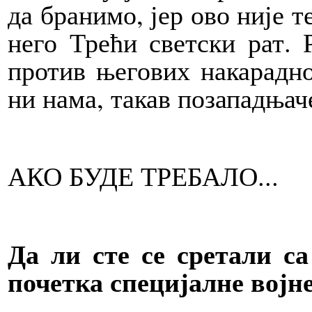
да бранимо, јер ово није т
него Трећи светски рат. 
против његових накарадн
ни нама, такав позападњач
АКО БУДЕ ТРЕБАЛО...
Да ли сте се сретали с
почетка специјалне војн