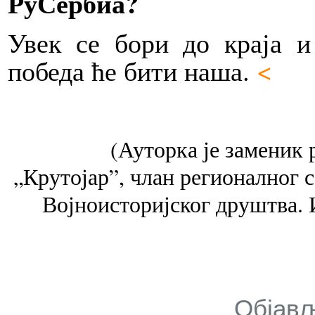
РуСербиа?
Увек се бори до краја и
<
победа ће бити наша.
(Ауторка је заменик
„Крутојар”, члан регионалног 
Војноисторијског друштва.
Објављ