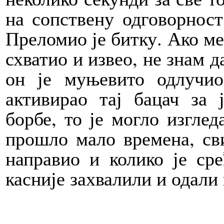
на сопствену одговорност
Преломио је битку. Ако ме 
схватио и извео, не знам д
он је муњевито одлучио
активирао тај бацач за 
борбе, то је могло изглед
прошло мало времена, сви
направио и колико је ср
касније захвалили и одали