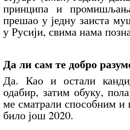
принципа и промишљања
прешао у једну заиста му
у Русији, свима нама позна
Да ли сам те добро разум
Да. Као и остали канди
одабир, затим обуку, пола
ме сматрали способним и п
било још 2020.