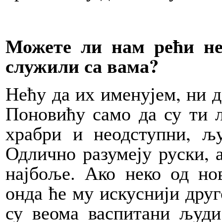
Можете ли нам рећи н
служили са вама?
Нећу да их именујем, ни д
Поновићу само да су ти 
храбри и неодступни, љу
Одлично разумеју руски, 
најбоље. Ако неко од но
онда ће му искуснији дру
су веома васпитани људи