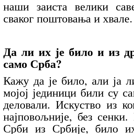
наши заиста велики сав
сваког поштовања и хвале.
Да ли их је било и из 
само Срба?
Кажу да је било, али ја 
мојој јединици били су с
деловали. Искуство из к
најповољније, без сенки
Срби из Србије, било их