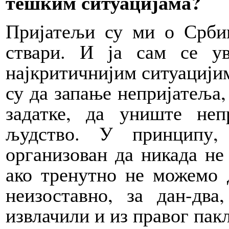
тешким ситуацијама?
Пријатељи су ми о Срби
ствари. И ја сам се у
најкритичнијим ситуацијим
су да запање непријатеља,
задатке, да униште неп
људство. У принципу,
организован да никада не
ако тренутно не можемо 
неизоставно, за дан-дв
извлачили и из правог пакл