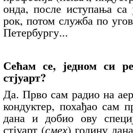
онда, после иступања са 
рок, потом служба по угов
Петербургу...
Сећам се, једном си р
стјуарт?
Да. Прво сам радио на ае
кондуктер, похађао сам п
дана и добио ову специ
стјуарт (
смех
) годину дан