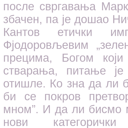
после свргавања Марк
збачен, па је дошао Ни
Кантов етички им
Фјодоровљевим „зеле
прецима, Богом који
стварања, питање је
отишле. Ко зна да ли б
би се покров претво
мном”. И да ли бисмо 
нови категорички