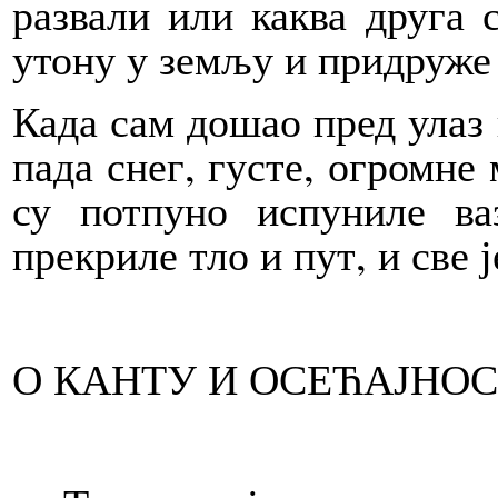
развали или каква друга 
утону у земљу и придруже с
Када сам дошао пред улаз 
пада снег, густе, огромне
су потпуно испуниле ва
прекриле тло и пут, и све 
О КАНТУ И ОСЕЋАЈНО