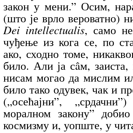
закон у мени.” Осим, нар
(што је врло вероватно) 
Dei intellectualis
, само н
чуђење из кога се, по ст
ако, сходно томе, никакв
било. Али ја сâм, заиста,
нисам могао да мислим ил
било тако одувек, чак и пр
(„осећајни”, „срдачни
моралном закону” добио
космизму и, уопште, у чит