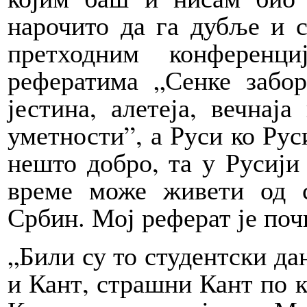
нарочито да га дубље и с
претходним конференц
рефератима „Сенке забор
јестина, алетеја, вечнај
уметности”, а Руси ко Рус
нешто добро, та у Русији 
време може живети од с
Србин. Мој реферат је поч
„Били су то студентски да
и Кант, страшни Кант по 