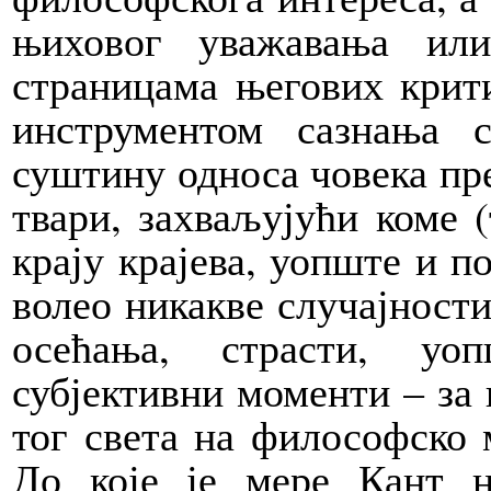
њиховог уважавања ил
страницама његових крит
инструментом сазнања с
суштину односа човека пр
твари, захваљујући коме (
крају крајева, уопште и по
волео никакве случајност
осећања, страсти, уо
субјективни моменти – за 
тог света на философско
До које је мере Кант н