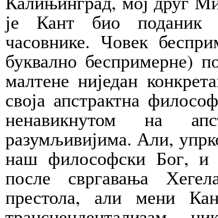
Калињинград, мој друг Ми
је Кант био поданик р
часовнике. Човек беспр
буквално беспримерне) п
малтене ниједан конкрет
своја апстрактна философ
ненавикнутом на ап
разумљивијима. Али, упрко
наш философски Бог, и т
после свргавања Хеге
престола, али мени Ка
трансцендентализам н