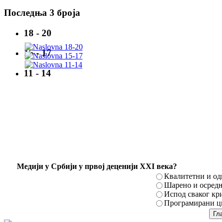
Последња 3 броја
18 - 20
15 - 17
11 - 14
Mедији у Србији у првој деценији XXI века?
Квалитетни и о
Шарено и осред
Испод сваког кр
Програмирани ци