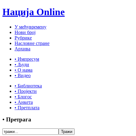
Нација Online
У међувремену
Нови број
Рубрике
Насловне стране
Архива
• Импресум
• Људи
• О нама
• Видео
• Библиотека
• Пројекти
• Блогос
• Анкета
• Претплата
• Претрага