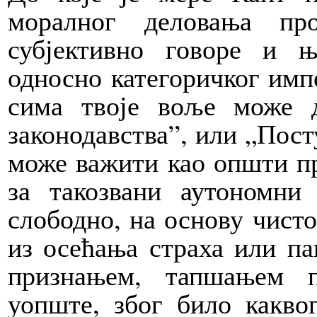
моралног деловања про
субјективно говоре и ње
односно категоричког импе
сима твоје воље може 
законодавства”, или „Пост
може важити као општи пр
за такозвани аутономни
слободно, на основу чисто
из осећања страха или па
признањем, тапшањем п
уопште, због било каквог