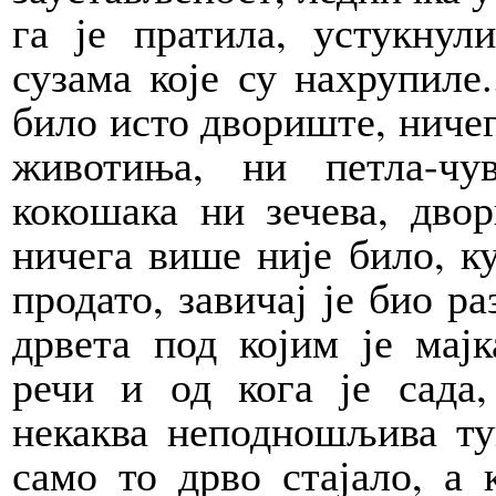
га је пратила, устукнул
сузама које су нахрупиле.
било исто двориште, ничег
животиња, ни петла-чу
кокошака ни зечева, дво­
ничега више није било, ку
продато, за­вичај је био р
дрвета под којим је мај
речи и од кога је сада,
некаква неподношљива ту
само то дрво стајало, а 