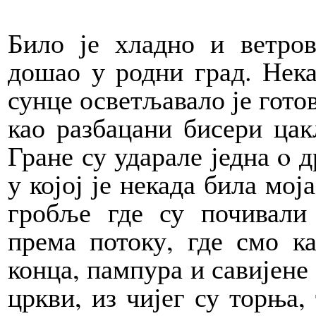
Било је хладно и ветров
дошао у родни град. Нека
сун­це осветљавало је гото
као разбацани бисери цак
Гране су ударале једна o д
у којој је некада била мој
гробље где су почивали 
према потоку, где смо к
конца, пампура и савијене 
цркви, из чијег су торња,