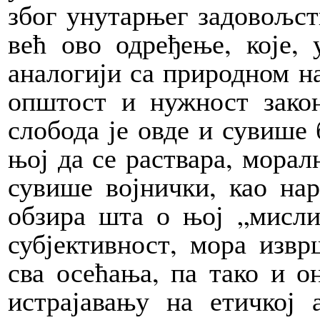
због унутарњег задовољс
већ ово одређење, које, 
аналогији са природном на
општост и нужност закон
слобода је овде и сувише
њој да се раствара, морал
сувише војнички, као нар
обзира шта о њој „мисли
субјективност, мора изв
сва осећања, па тако и о
истрајавању на етичкој 