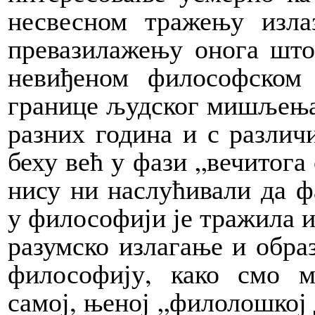
несвесном тражењу изла
превазилажењу онога што
невиђеном фило­софском
границе људског мишљења и
разних година и с различ
беху већ у фази „вечитога
нису ни наслућивали да ф
у философији је тражила и
разумско излагање и обра
философију, како смо м
самој, њеној „филолошкој 