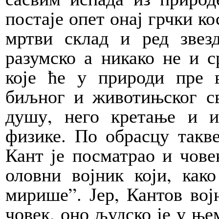
постаје опет онај грчки ко
мртви склад и ред звез
разумско а никако не и с
које ће у природи пре 
биљног и животињског св
душу, него кретање и и
физике. По обрасцу такв
Кант је посматрао и човек
оловни војник који, как
мирише”. Јер, Кантов војн
човек, оно људско је у ње