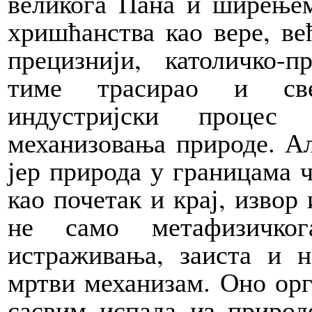
великога Пана и ши­рење
хришћанства као вере, већ
прецизнији, католичко-п
тиме трасирао и свеч
индустријски процес 
механизовања при­роде. А
јер природа у границама ч
као почетак и крај, извор
не само метафизичког
истраживања, заиста и 
мртви механизам. Оно орг
сасвим испада из природ