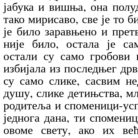
јабука и ви­шња, она полу
тако мирисаво, све је то б
је било заравњено и прет
није било, остала је са
остали су само гробови и
избијала из последњег дрв
су само слике, сасвим не
душу, слике детињства, мл
родитеља и спо­меници-усп
једнога да­на, ти спомени
овоме свету, ако их већ 