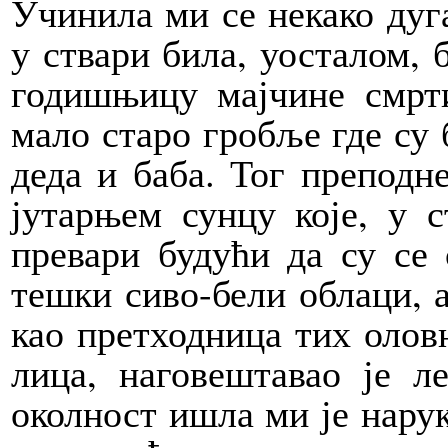
Учинила ми се некако дуг
у ствари била, уосталом, 
годишњицу мајчине смрт
мало старо гробље где су
деда и баба. Тог преподне
јутарњем сунцу које, у с
превари будући да су се 
тешки сиво-бели облаци, а 
као претходница тих олов
лица, наговештавао је л
околност ишла ми је наруку