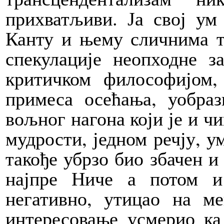
прихватљиви. Ја свој ум
Канту и њему сличнима т
спекулације неопходне 
критичком философијом,
примеса осећања, уобраз
вољног нагона који је и ч
мудрости, једном речју, у
такође убрзо био збачен и
најпре Ниче а потом и
негативно, утицао на м
интересовање усмерио ка