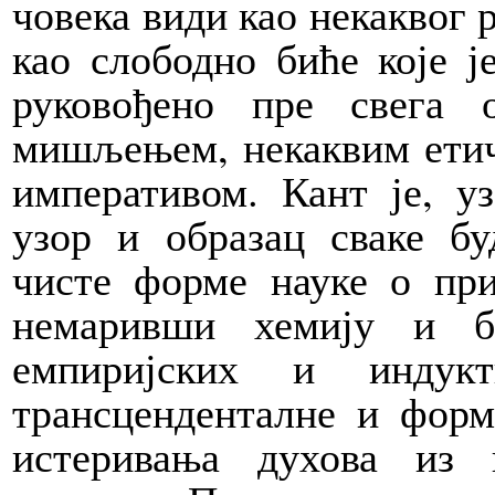
човека види као некаквог 
као слободно биће које 
руковођено пре свега 
мишљењем, некаквим етичк
императивом. Кант је, у
узор и образац сваке бу
чисте форме науке о при
немаривши хемију и б
емпиријских и индук­
трансценденталне и форм
истеривања духова из 