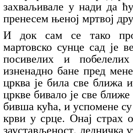
захваљива­ле у нади да ћу
пренесем њеној мртвој др
И док сам се тако пр
мартовско сунце сад је в
посивелих и побелелих
изненадно бане пред мене
црква је била све ближа 
цркве бивало је све ближе
бивша кућа, и успо­мене су
крви у срце. Онај страх 
заустављеност, ледничка ут