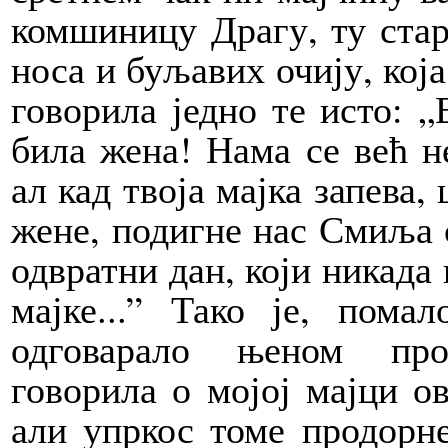
комшиницу Драгу, ту стар
носа и буљавих очију, која
говорила једно те исто: „Е
била жена! Нама се већ н
ал кад твоја мајка запева,
жене, подигне нас Смиља с
одвратни дан, који никада 
мајке...” Тако је, пома
одговарало њеном про
говорила о мојој мајци о
али упркос томе продорне