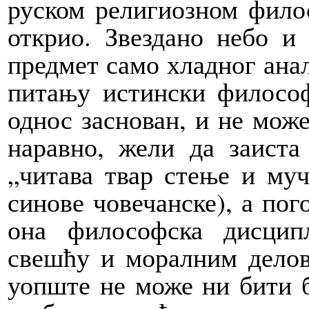
руском религиозном филос
открио. Звездано небо и
предмет само хладног анал
питању истински философ
однос заснован, и не може
наравно, жели да заиста
„читава твар стење и муч
синове човечанске), а пог
она философска дисцип
свешћу и моралним делова
уопште не може ни бити б