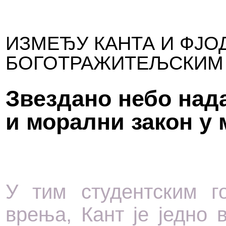
ИЗМЕЂУ КАНТА И ФЈО
БОГОТРАЖИТЕЉСКИМ
Звездано небо над
и морални закон у
У тим студентским го
врења, Кант је једно