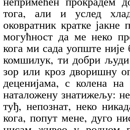
непримећен про­крадем д
тога, али и услед хла
оковратник кратке јакне 
могу­ћност да ме неко пр
кога ми сада уопште није 
комшилук, ти добри људи 
зор или кроз дворишну ог
деценијама, с колена на
наталожену знатижељу: не
туђ, непознат, неко ника
кога, попут мене, дуго ни
нисам живео у родном г