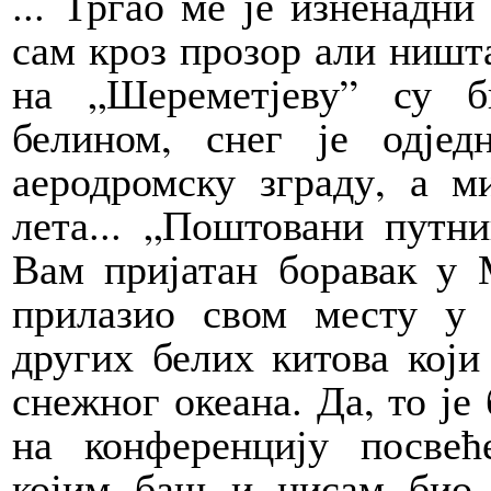
... Тргао ме је изненадни
сам кроз прозор али ништа
на „Шереметјеву” су 
белином, снег је одје
аеродромску зграду, а м
лета... „Поштовани путни
Вам пријатан боравак у 
прилазио свом месту у 
других белих китова који
снежног океана. Да, то је
на конференцију посвећ
којим баш и нисам био 