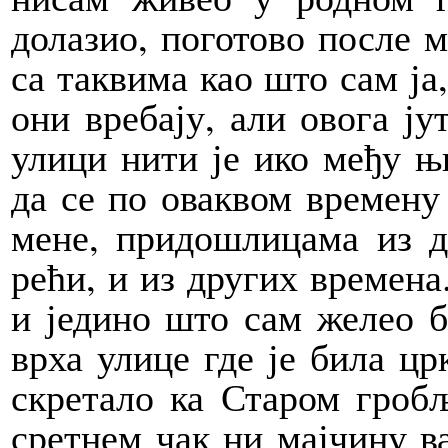
долазио, поготово после м
са та­квима као што сам ја,
они вребају, али овога ју
улици нити је ико међу њ
да се по оваквом времен
мене, придошлицама из д
рећи, и из других времена.
и једино што сам желео б
врха улице где је била цр
скретало ка Старом гроб
сретнем чак ни мајчину в