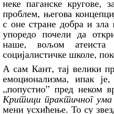
неке паганске кругове, 
проблем, његова концепци
с оне стране добра и зла 
упоредо почели да откр
наше, вољом атеиста
социјалистичке школе, по
А сам Кант, тај велики п
емоционализма, ипак је,
„попустио” пред неком вр
К
ритици практичног ума
мени усхићење. То су зве