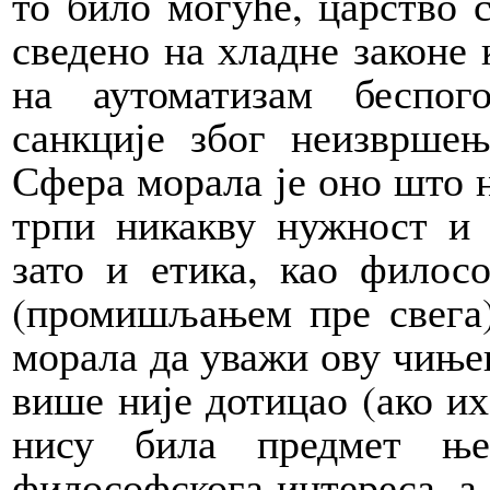
то било могуће, царство с
сведено на хладне законе 
на аутоматизам беспог
санкције због неизврше
Сфера морала је оно што 
трпи никакву нужност и 
зато и етика, као филос
(промишљањем пре свега)
морала да уважи ову чињен
више није дотицао (ако их
нису била предмет ње
философскога интереса, а 