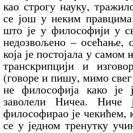
као строгу науку, тражил
се још у неким правцима 
што је у философији у с
недозвољено – осећање, 
која је постојала у самом 
транскрипцији и изгово
(говоре и пишу, мимо свег
не философија како је 
заволели Ничеа. Ниче 
философирао је чекићем, к
се у једном тренутку учи