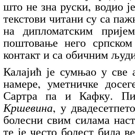
што не зна руски, водио ј
текстови читани су са па
на дипломатским прије
поштовање него српском
контакт и са обичним људи
Калајић је сумњао у све 
намере, уметничке досег
Сартра па и Кафку. Пи
Кршевина
, у двадесетпет
болесни свим силама наст
те је често болест била в