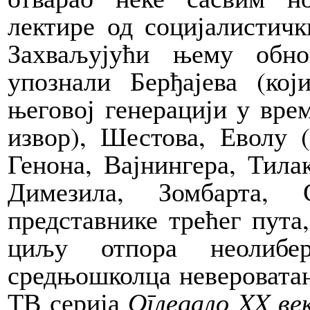
лектире од социјалистичк
Захваљујући њему обн
упознали Берђајева (кој
његовој генерацији у вре
извор), Шестова, Еволу 
Генона, Вајнингера, Тил
Димезила, Зомбарта, 
представнике трећег пута
циљу отпора неолибе
средњошколца невероватан
ТВ серија
Огледало XX ве