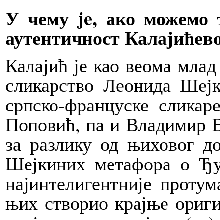
У чему je, ако можемо 
аутентичност Калајићево
Калајић је као веома млад 
сликарство Леонида Шејк
српско-француске сликар
Поповић, па и Владимир В
за разлику од њиховог д
Шејкиних метафора о Ђу
најинтелигентније протум
њих створио крајње ориги