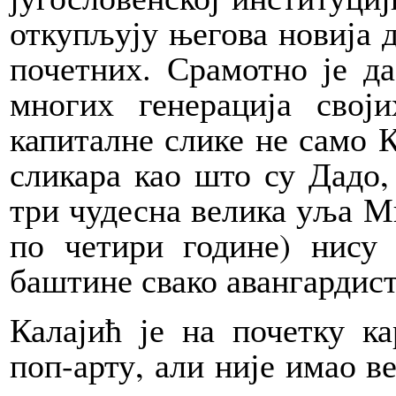
откупљују његова новија д
почетних. Срамотно је да
многих генерација свој
капиталне слике не само К
сликара као што су Дадо
три чудесна велика уља Ми
по четири године) нису 
баштине свако авангардист
Калајић је на почетку к
поп-арту, али није имао в