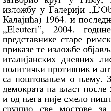
изложбу у Галерији „L’Ob
Калајића) 1964. и последњ
„Eleuteri”, 2004. год
представнике старе римск
приказе те изложбе објављ
италијанских дневних ли
политички противник и ант
са поштовањем о њему. З
демократа на власт после 
и од њега није смело ништа
срушио све мостове за