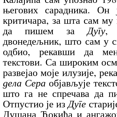
његових сарадника. Он 
критичара, за шта сам му 
да пишем за
Дугу
, 
двонедељник, што сам у с
одбио, рекавши да мен
текстови. Са широким осме
развејао моје илузије, ре
дела Сера
објављује текст
што га не спречава да п
Отпустио је из
Дуге
стариј
Душана Ђокића и ангажов