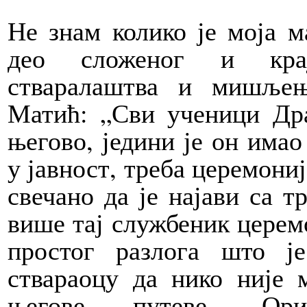
Не знам колико је моја м
део сложеног и крај
стваралаштва и мишљењ
Матић: „Сви ученици Др
његово, једини је он имао
у јавност, треба церемониј
свечано да је најави са т
више тај службеник церемо
простог разлога што ј
ствараоцу да нико није 
његове путеве. Ори