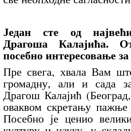
Један сте од највећи
Драгоша Калајића. О
посебно интересовање за 
Пре свега, хвала Вам шт
громадну, али и сада з
Драгош Калајић (Београд,
оваквом скретању пажње 
Посебно је ценио велики
културу и науку, у скла