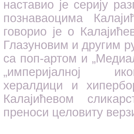
наставио је серију ра
познаваоцима Калаји
говорио је о Калајић
Глазуновим и другим р
са поп-артом и „Медиал
„империјалној ико
хералдици и хипербо
Калајићевом сликарс
преноси целовиту верзи