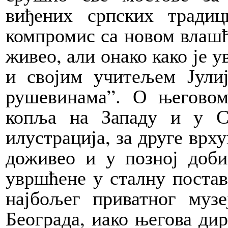
виђених српских традиц
компромис са новом влашћу
живео, али онако како је 
и својим учитељем Јули
рушевинама”. О његовом
копља на Западу и у С
илустрација, за друге врх
доживео и у позној доби
увршћене у сталну постав
најбољег приватног муз
Београда, иако његова ди