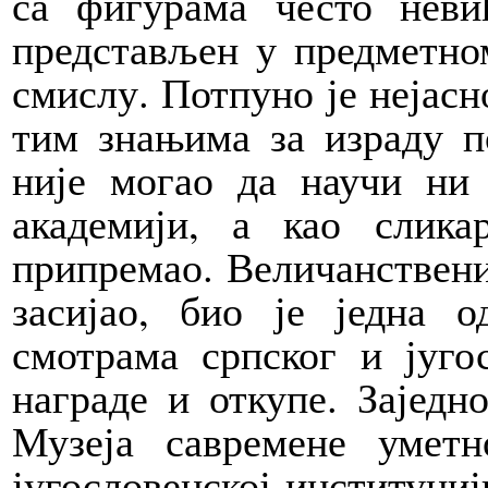
са фигурама често неви
представљен у предметно
смислу. Потпуно је нејасно
тим знањима за израду п
није могао да научи ни 
академији, а као слик
припремао. Величанствени
засијао, био је једна 
смотрама српског и југос
награде и откупе. Заједн
Музеја савремене уметн
југословенској институциј