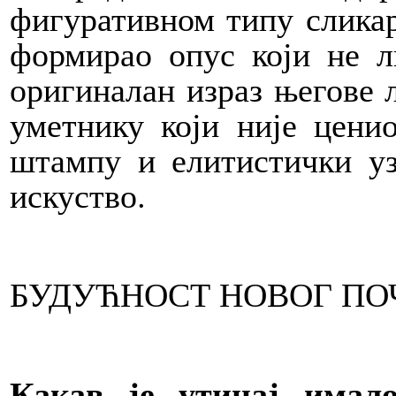
фигуративном типу сликарс
формирао опус који не л
оригиналан израз његове л
уметнику који није цени
штампу и елитистички уз
искуство.
БУДУЋНОСТ НОВОГ ПО
Какав је утицај имал