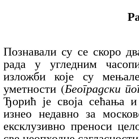
Р
Познавали су се скоро дв
рада у угледним часоп
изложби које су мењале
уметности (
Београдски по
Ђорић је своја сећања 
изнео недавно за моско
ексклузивно преноси цело
све неопходне сагласности