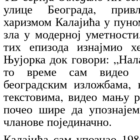
улице Београда, прив
харизмом Калајића у пуном
зла у модерној уметности.
тих епизода изнајмио х
Њујорка док говори: „Нал
то време сам видео 
београдским изложбама, 
текстовима, видео мању 
почео шире да упознаје
чланове појединачно.
Калајића сам упознао 198