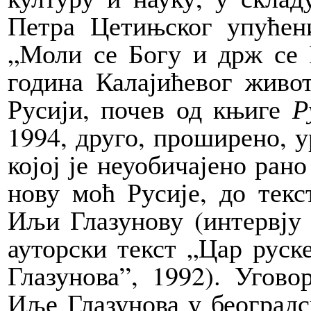
Петра Цетињског упућен
„Моли се Богу и држ се 
година Калајићевог живо
Русији, почев од књиге
Р
1994, друго, проширено, 
којој је неуобичајено ран
нову моћ Русије, до текс
Иљи Глазунову (интервју 
ауторски текст „Цар руск
Глазунова”, 1992). Угово
Иље Глазунова у београдс