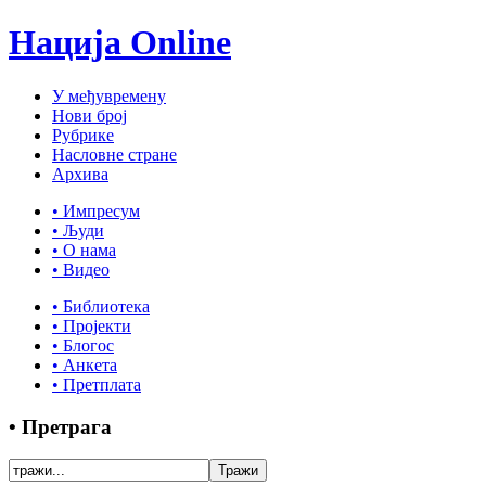
Нација Online
У међувремену
Нови број
Рубрике
Насловне стране
Архива
• Импресум
• Људи
• О нама
• Видео
• Библиотека
• Пројекти
• Блогос
• Анкета
• Претплата
• Претрага