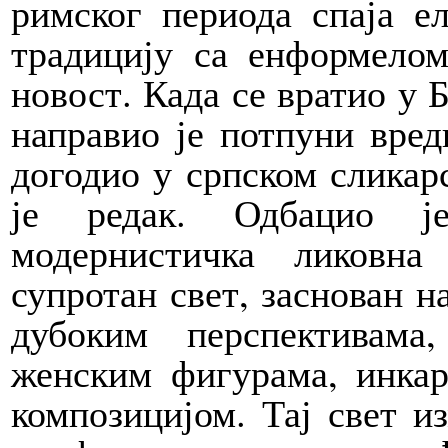
римског периода спаја е
традицију са енформелом
новост. Када се вратио у 
направио је потпуни вред
догодио у српском сликар
је редак. Одбацио је
модернистичка ликовн
супротан свет, заснован н
дубоким перспективам
женским фигурама, инка
композицијом. Тај свет и