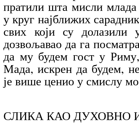
пратили шта мисли млада 
у круг најближих сарадник
свих који су долазили 
дозвољавао да га посматра
да му будем гост у Риму,
Мада, искрен да будем, не
је више ценио у смислу мо
СЛИКА КАО ДУХОВНО 