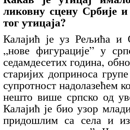
ликовну сцену Србије и
тог утицаја?
Калајић је уз Рељића и 
„нове фигурације” у срп
седамдесетих година, обно
старијих доприноса групе
супротност надолазећем к
нешто више српско од уве
Калајић је био узор млад
придошлим са села и из