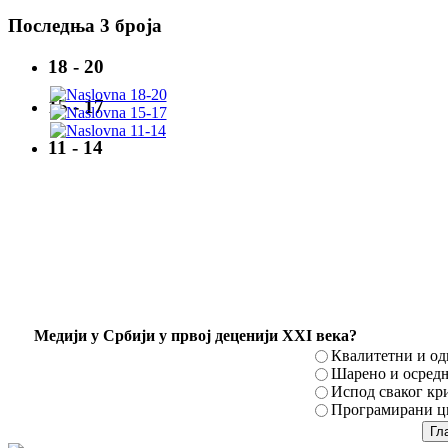
Последња 3 броја
18 - 20
15 - 17
11 - 14
Mедији у Србији у првој деценији XXI века?
Квалитетни и о
Шарено и осред
Испод сваког кр
Програмирани ци