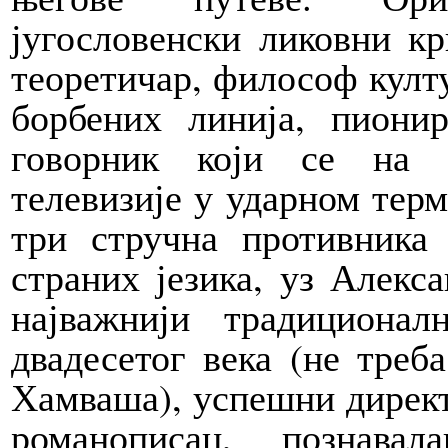
југословенски ликовни кр
теоретичар, философ култу
борбених линија, пиони
говорник који се на 
телевизије у ударном тер
три стручна противника
страних језика, уз Алекс
најважнији традициона
двадесетог века (не треб
Хамваша), успешни директо
романописац, познав