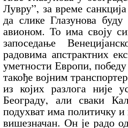
Лувру”, за време санкција
да слике Глазунова буду
авионом. То има своју с
запоседање Венецијанс
радовима апстрактних ек
уметности Европи, победу
такође војним транспортер
из којих разлога није у
Београду, али сваки Ка
подухват има политичку и 
вишезначан. Он је радо од