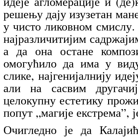
идеје агломерације и (де
решењу дају изузетан мане
у чисто ликовном смислу. 
најразличитијим садржаји
а да она остане композ
омогућило да има у вид
слике, најгенијалнију иде
али на сасвим другачи
целокупну естетику прожим
попут „магије екстрема”, 
Очигледно је да Калаји