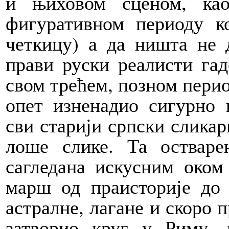
и њиховом сценом, ка
фигуративном периоду 
четкицу) а да ништа не д
прави руски реалисти гад
свом трећем, позном период
опет изненадио сигурно 
сви старији српски сликар
лоше слике. Та остваре
сагледана искусним оком
марш од праисторије до 
астралне, лагане и скоро 
затворио круг у Риму, 