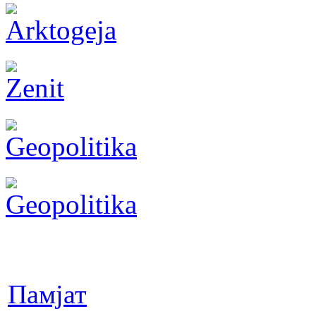
Памјат