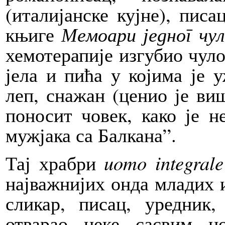
(италијанске кујне), пис
књиге
Мемоари једног чул
хемотерапије изгубио чуло
јела и пића у којима је у
леп, снажан (ценио је ви
поносит човек, како је 
мужјака са Балкана”.
Тај храбри
uomo integrale
најважнијих онда младих и
сликар, писац, уредник
отварао неке сасвим но