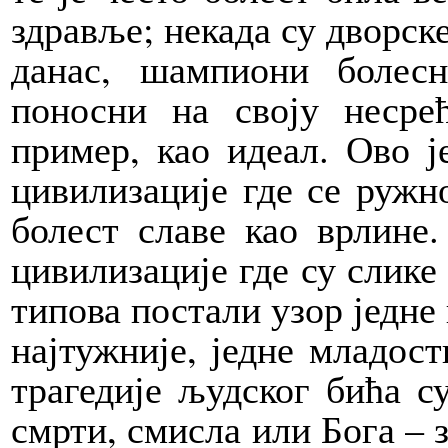
здравље; некада су дворске
данас, шампиони болес
поносни на своју несре
пример, као идеал. Ово ј
цивилизације где се ружн
болест славе као врлине.
цивилизације где су слике
типова постали узор једне 
најтужније, једне младост
трагедије људског бића с
смрти, смисла или Бога – з