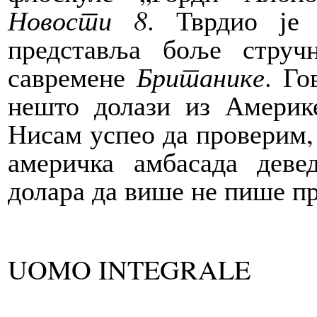
Новости 8
. Тврдио ј
представља боље струч
савремене
Британике
. Го
нешто долази из Америке
Нисам успео да проверим,
америчка амбасада деве
долара да више не пише п
UOMO INTEGRALE