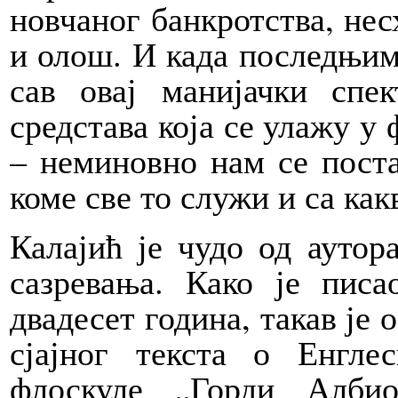
новчаног банкротства, нес
и олош. И када последњим
сав овај манијачки спе
средстава која се улажу у
– неминовно нам се поста
коме све то служи и са ка
Калајић је чудо од аутор
сазревања. Како је пис
двадесет година, такав је 
сјајног текста о Енгле
флоскуле „Горди Албио