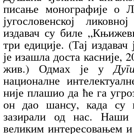
писање монографије о Л
југословенској ликовно
издавач су биле „Књижевн
три едиције. (Тај издавач
је изашла доста касније, 2
жив.) Одмах је у
Дуг
националне интелектуалн
није плашио да ће га угро
он дао шансу, када су
зазирали од нас. Наши
великим интересовањем и 