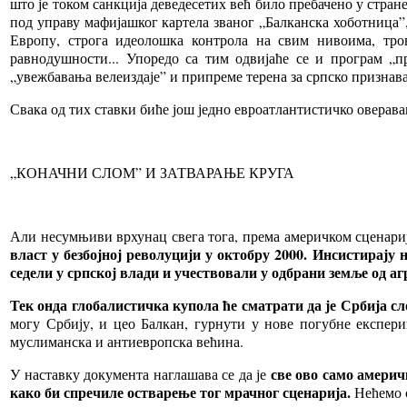
што је током санкција деведесетих већ било пребачено у стра
под управу мафијашког картела званог „Балканска хоботница”
Европу, строга идеолошка контрола на свим нивоима, тро
равнодушности... Упоредо са тим одвијаће се и програм „
„увежбавања велеиздаје” и припреме терена за српско признава
Свака од тих ставки биће још једно евроатлантистичко оверава
„КОНАЧНИ СЛОМ” И ЗАТВАРАЊЕ КРУГА
Али несумњиви врхунац свега тога, према америчком сценари
власт у безбојној револуцији у октобру 2000. Инсистирају 
седели у српској влади и учествовали у одбрани земље од а
Тек онда глобалистичка купола ће сматрати да је Србија сло
могу Србију, и цео Балкан, гурнути у нове погубне експери
муслиманска и антиевропска већина.
све ово само америч
У наставку документа наглашава се да је
како би спречиле остварење тог мрачног сценарија.
Нећемо с