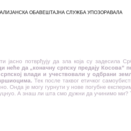
 ИТАЛИЈАНСКА ОБАВЕШТАЈНА СЛУЖБА УПОЗОРАВАЛА
 јасно потврђују да зла која су задесила Срб
ци неће да „коначну српску предају Косова” 
у српској влади и учествовали у одбрани зем
звршиоцима.
Тек после таквог етичког самоубист
о. Онда је могу гурнути у нове погубне експерим
куцнуо. А знаш ли шта смо дужни да учинимо ми? Т