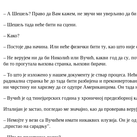
– А Шешељ? Право да Вам кажем, не звучи ми уверљиво да би о
– Шешељ тада неће бити на сцени.
– Како?
– Постоје два начина. Или неће физички бити ту, као што није 
– Не верујем ни да би Николић или Вучић, какви год да су, п
би то прогутала њихова странка, њихови бирачи.
– То што је изложено у нашем документу је ствар процеса. Неће
радикална странка ће до тада бити разбијена и преконвертован
ни чврстину ни харизму да се одупре Американцима. Он тада 
– Вучић је од тинејџерских година у хроничној предизборној ка
Италијан је застао, погледао ме значајно, као да проверава вер
– Немојте у вези са Вучићем имати никаквих илузија. Он је 
„пристао на сарадњу”.
– Шта то практично значи?