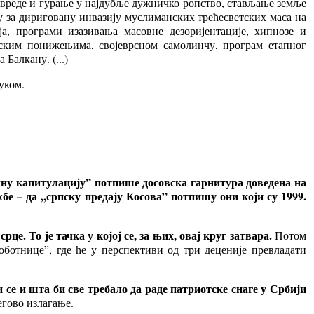
ривреде и гурање у најдубље дужничко ропство, стављање земље
у за дириговану инвазију муслиманских трећесветских маса на
, програми изазивања масовне дезоријентације, хипнозе и
јским понижењима, својеврсном самолинчу, програм етапног
Балкану. (...)
уком.
ну капитулацију” потпише досовска гарнитура доведена на
жбе – да „српску предају Косова” потпишу они који су 1999.
е. То је тачка у којој се, за њих, овај круг затвара.
Потом
оботнице”, где ће у перспективи од три деценије превладати
 се и шта би све требало да раде патриотске снаге у Србији
егово излагање.