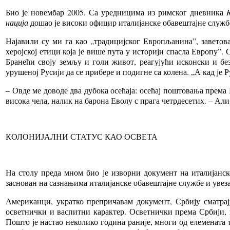
Био је новембар 2005. Са уредницима из римског дневника
R
нација
дошао је високи официр италијанске обавештајне службе.
Најавили су ми га као „традицијског Европљанина”, заветова
херојској етици која је више пута у историји спасла Европу”
Бранећи своју земљу и голи живот, реагујући исконски и бе
урушеној Русији да се прибере и подигне са колена. „А кад је 
– Овде ме доводе два дубока осећаја: осећај поштовања према
висока чела, налик на барона Еволу с прага четрдесетих. – Ал
КОЛОНИЈАЛНИ СТАТУС КАО ОСВЕТА
На столу преда мном био је изворни документ на италијанск
заснован на сазнањима италијанске обавештајне службе и уве
Американци, укратко препричавам документ, Србију сматрај
осветнички и васпитни карактер. Осветнички према Србији, 
Пошто је настао неколико година раније, многи од елемената