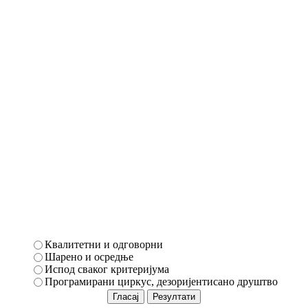
Квалитетни и одговорни
Шарено и осредње
Испод сваког критеријума
Програмирани циркус, дезоријентисано друштво