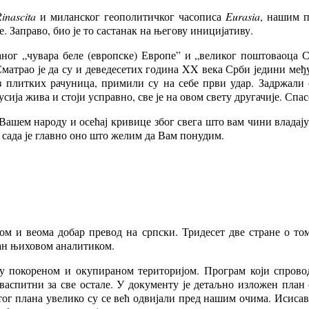
inascita
и миланског геополитичког часописа
Eurasia
, нашим п
 Заправо, био је то састанак на његову иницијативу.
ног „чувара беле (европске) Европе” и „великог поштоваоца Ср
. Сматрао је да су и деведесетих година XX века Срби једини ме
з плитких рачуница, примили су на себе први удар. Задржали
Русија жива и стоји усправно, све је на овом свету другачије. Сп
 Вашем народу и осећај кривице због свега што вам чини владају
и сада је главно оно што желим да Вам понудим.
ом и веома добар превод на српски. Тридесет две стране о то
зан њиховом аналитиком.
у покореном и окупираном територијом. Програм који спровод
васпитни за све остале. У документу је детаљно изложен план 
 тог плана увелико су се већ одвијали пред нашим очима. Исиса