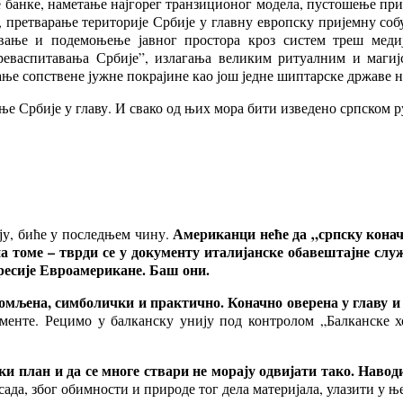
не банке, наметање најгорег транзиционог модела, пустошење п
, претварање територије Србије у главну европску пријемну соб
вање и подемоњење јавног простора кроз систем треш медија
преваспитавања Србије”, излагања великим ритуалним и маги
ње сопствене јужне покрајине као још једне шиптарске државе на 
ње Србије у главу. И свако од њих мора бити изведено српском р
Американци неће да „српску конач
ју, биће у последњем чину.
на томе – тврди се у документу италијанске обавештајне слу
гресије Евроамерикане. Баш они.
мљена, симболички и практично. Коначно оверена у главу и срц
менте. Рецимо у балканску унију под контролом „Балканске х
ки план и да се многе ствари не морају одвијати тако. Наводи
ада, због обимности и природе тог дела материјала, улазити у њ