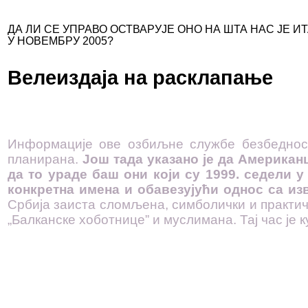
ДА ЛИ СЕ УПРАВО ОСТВАРУЈЕ ОНО НА ШТА НАС ЈЕ
У НОВЕМБРУ 2005?
Велеиздаја на расклапање
Информације ове озбиљне службе безбедности
планирана.
Још тада указано је да Американ
да то ураде баш они који су 1999. седели 
конкретна имена и обавезујући однос са и
Србија заиста сломљена, симболички и практичн
„Балканске хоботнице” и муслимана. Тај час је 