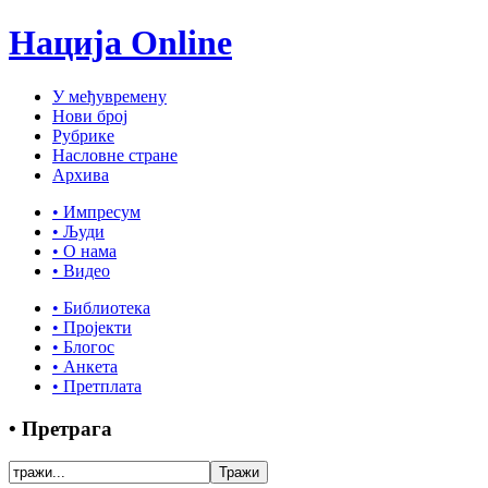
Нација Online
У међувремену
Нови број
Рубрике
Насловне стране
Архива
• Импресум
• Људи
• О нама
• Видео
• Библиотека
• Пројекти
• Блогос
• Анкета
• Претплата
• Претрага