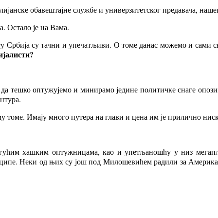
лијанске обавештајне службе и универзитетског предавача, нашег
. Остало је на Вама.
у Србија су тачни и упечатљиви. О томе данас можемо и сами с
ијалисти?
и да тешко оптужујемо и минирамо једине политичке снаге опози
нтура.
у томе. Имају много путера на глави и цена им је прилично ниск
гућим хашким оптужницама, као и упетљаношћу у низ мегапљ
инципе. Неки од њих су још под Милошевићем радили за Америка