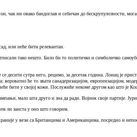
н, чак ни овако бандоглав и себичан до бескрупулозности, могао
сад, или неће бити релевантан.
отписали тако нешто. Било би то политичко и симболичко самоуб
 се десити сутра него, рецимо, за десетак година. Лонац је прис
а; вероватно ће то звати санадеризацијом, европеизацијом, мод
неће бити у својој кожи. Послужиће некоме другом као што је 
мпањи, мало шта друго и зна да ради. Војник своје партије. Јури
ујем ли заиста у оно што говорим.
од раније у вези са Британцима и Американцима, посредно и неп