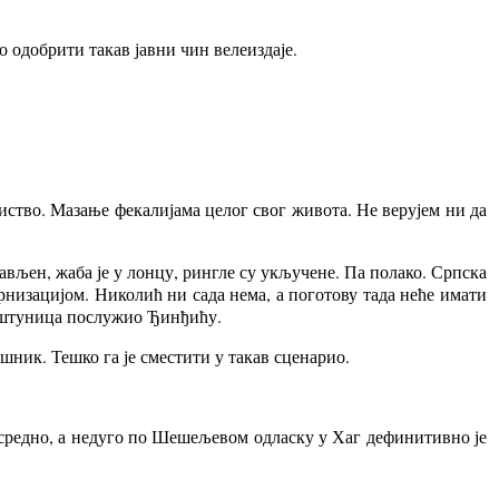
 одобрити такав јавни чин велеиздаје.
иство. Мазање фекалијама целог свог живота. Не верујем ни да
тављен, жаба је у лонцу, рингле су укључене. Па полако. Српска
ернизацијом. Николић ни сада нема, а поготову тада неће имати
Коштуница послужио Ђинђићу.
шник. Тешко га је сместити у такав сценарио.
осредно, а недуго по Шешељевом одласку у Хаг дефинитивно је