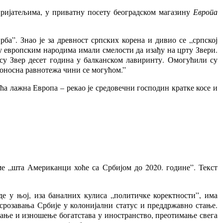
ријатељима, у приватну посету београдском магазину
Европа
ба”. Знао је за древност српских корена и дивио се „српској
ђу европским народима имали смелости да изађу на црту Звери.
 су Звер десет година у балканском лавиринту. Омогућили су
асоносна равнотежа чини се могућом.”
ћа лажна Европа – рекао је средовечни господин кратке косе и
ме „шта Американци хоће са Србијом до 2020. године”. Текст
е у њој, иза баналних кулиса „политичке коректности”, има
срозавања Србије у колонијални статус и преддржавно стање.
вање и изношење богатстава у иностранство, преотимање свега