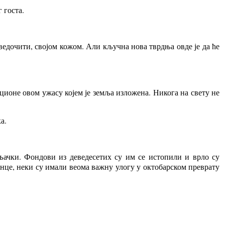
 госта.
ведочити, својом кожом. Али кључна нова тврдња овде је да ће
ционе овом ужасу којем је земља изложена. Никога на свету не
а.
ачки. Фондови из деведесетих су им се истопили и врло су
нце, неки су имали веома важну улогу у октобарском преврату