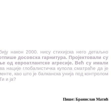
ију након 2000. нису стихијска него детаљно
потпише досовска гарнитура. Пројектовали су
ље од евроатлантске агресије. Већ су имали
ва нације глобалистичка купола сматраће да је
енте, као што је балканска унија под контролом
и и ја?
Пише: Бранислав Матић