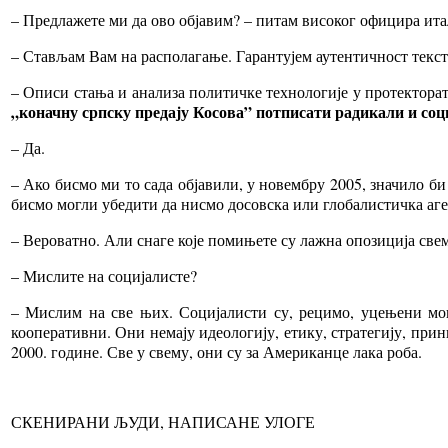
– Предлажете ми да ово објавим? – питам високог официра ита
– Стављам Вам на располагање. Гарантујем аутентичност текста
– Описи стања и анализа политичке технологије у протекторат
„коначну српску предају Косова” потписати радикали и соц
– Да.
– Ако бисмо ми то сада објавили, у новембру 2005, значило б
бисмо могли убедити да нисмо досовска или глобалистичка аге
– Вероватно. Али снаге које помињете су лажна опозиција свем
– Мислите на социјалисте?
– Мислим на све њих. Социјалисти су, рецимо, уцењени мо
кооперативни. Они немају идеологију, етику, стратегију, пр
2000. године. Све у свему, они су за Американце лака роба.
СКЕНИРАНИ ЉУДИ, НАПИСАНЕ УЛОГЕ