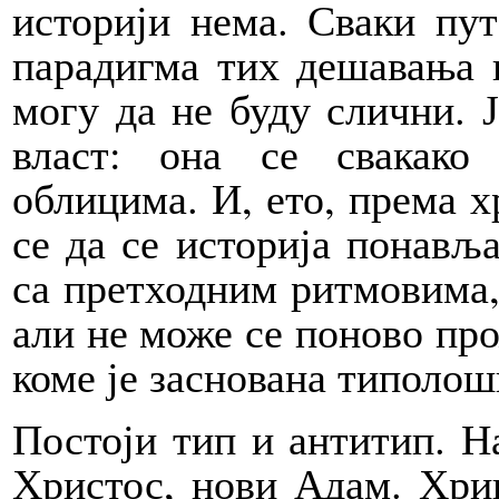
историји нема. Сваки пут
парадигма тих дешавања 
могу да не буду слични. 
власт: она се свакако
облицима. И, ето, према 
се да се историја понавља
са претходним ритмовима, 
али не може се поново про
коме је заснована типолош
Постоји тип и антитип. Н
Христос, нови Адам. Хриш