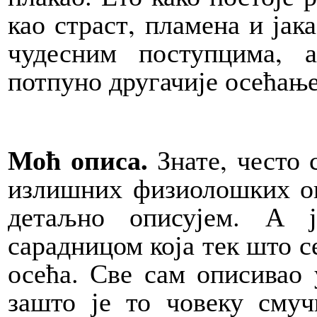
као страст, пламена и јак
чудесним поступцима,
потпуно другачије осећање
Моћ описа.
Знате, често 
излишних физиолошких оп
детаљно описујем. А 
сарадницом која тек што се
осећа. Све сам описивао 
зашто је то човеку сму