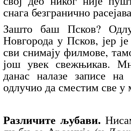
свој део никог није пуш
снага безгранично расејава
Зашто баш Псков? Одл
Новгорода у Псков, јер ј
сви снимају филмове, тамо
још увек свежњикав. М
данас налазе записе на
одлучио да сместим све у 
Различите љубави.
Нисам