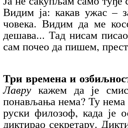
Ја не сакупљам само туђе с
Видим ја: какав ужас – 
човека. Видим да ме косо
дешава... Тад нисам писао
сам почео да пишем, прест
Три времена и озбиљнос
Лавру
кажем да је смис
понављања нема? Ту нема 
руски филозоф, када је о
диктирао секретару. Дикти