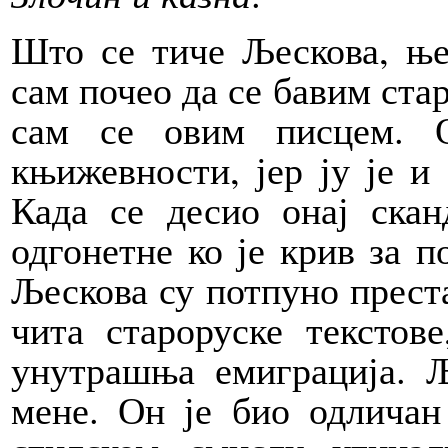
Што се тиче Љескова, ње
сам почео да се бавим ст
сам се овим писцем. 
књижевности, јер ју је и
Када се десио онај ска
одгонетне ко је крив за 
Љескова су потпуно преста
чита староруске текстове
унутрашња емиграција. Љ
мене. Он је био одличан