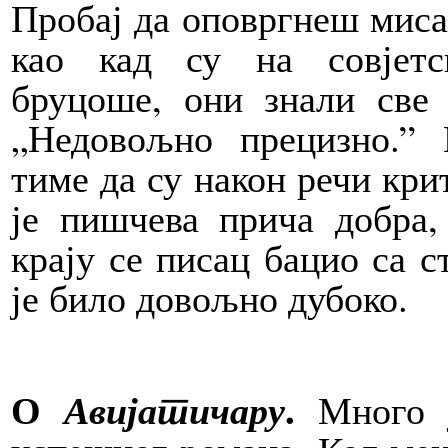
Пробај да оповргнеш мис
као кад су на совјетс
бруцоше, они знали све 
„Недовољно прецизно.” 
тиме да су након речи кри
је пишчева прича добра,
крају се писац бацио са с
је било довољно дубоко.
О
.
Авијатичару
Много ј