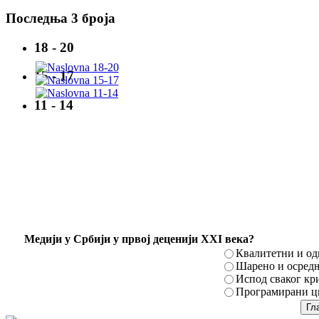
Последња 3 броја
18 - 20
15 - 17
11 - 14
Mедији у Србији у првој деценији XXI века?
Квалитетни и о
Шарено и осред
Испод сваког кр
Програмирани ци