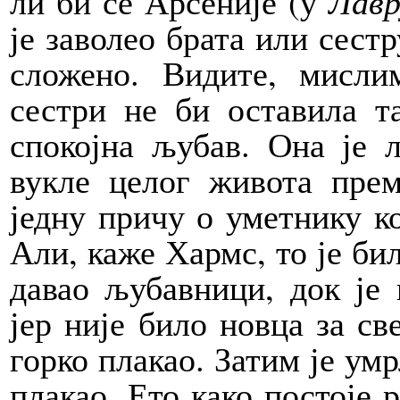
ли би се Арсеније (у
Лавр
је заволео брата или сест
сложено. Видите, мисл
сестри не би оставила та
спокојна љубав. Она је 
вукле целог живота пре
једну причу о уметнику ко
Али, каже Хармс, то је бил
давао љубавници, док је 
јер није било новца за све
горко плакао. Затим је ум
плакао. Ето како постоје 