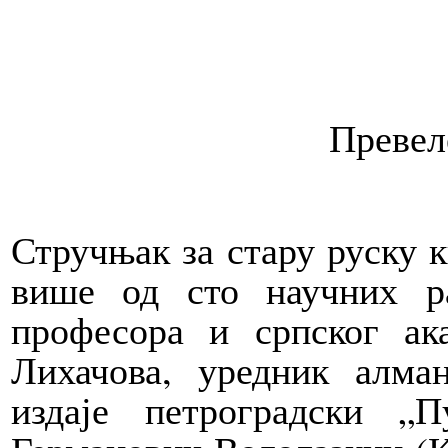
Превел
Стручњак за стару руску 
више од сто научних ра
професора и српског ак
Лихачова, уредник алм
издаје петроградски „