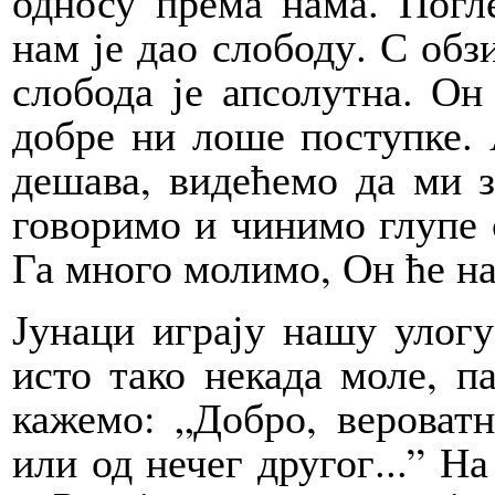
односу према нама. Погле
нам је дао слободу. С обз
слобода је апсолутна. Он
добре ни лоше поступке. 
дешава, видећемо да ми з
говоримо и чинимо глупе с
Га много молимо, Он ће н
Јунаци играју нашу улогу
исто тако некада моле, п
кажемо: „Добро, вероватн
или од нечег другог...” Н