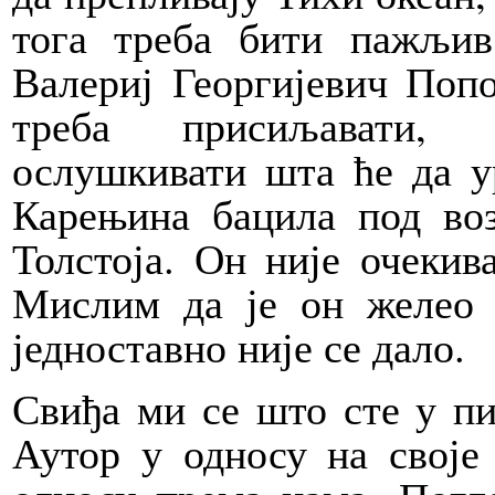
тога треба бити пажљив
Валериј Георгијевич Попо
треба присиљавати, 
ослушкивати шта ће да у
Карењина бацила под воз
Толстоја. Он није очекив
Мислим да је он желео д
једноставно није се дало.
Свиђа ми се што сте у п
Аутор у односу на своје 