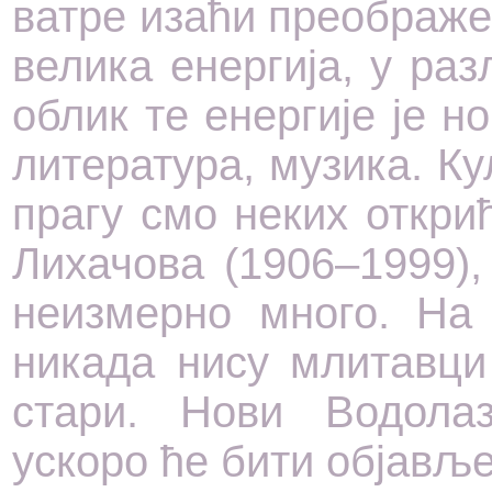
ватре изаћи преображен
велика енергија, у ра
облик те енергије је н
литература, музика. Ку
прагу смо неких откри
Лихачова (1906–1999),
неизмерно много. На
никада нису млитавци
стари. Нови Водол
ускоро ће бити објавље