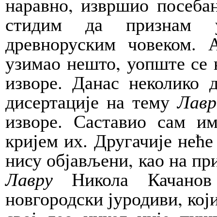
наравно, извршио посебан
стидим да признам у
древноруским човеком. 
узимао нешто, уопште се н
изворе. Данас неколико 
дисертације на тему
Лавр
изворе. Саставио сам и
кријем их. Другачије неће
нису објављени, као на пр
Лавру
Никола Качанов
новгородски јуродиви, који