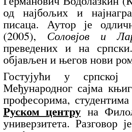
Германович Водолазкин (Ки
од најбољих и најнагра
писаца. Аутор је одли
(2005),
Соловјов и Ла
преведених и на српски
објављен и његов нови ро
Гостујући у српској 
Међународног сајма књига
професорима, студентим
Руском центру
на Филол
универзитета. Разговор ј