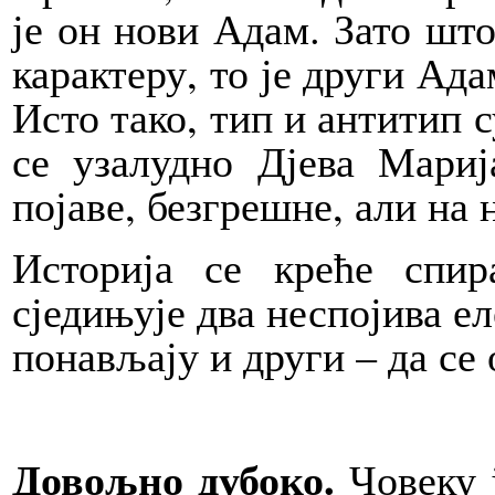
је он нови Адам. Зато што
карактеру, то је други Ада
Исто тако, тип и антитип с
се узалудно Дјева Мари
појаве, безгрешне, али на
Историја се креће спир
сједињује два неспојива ел
понављају и други – да се
Довољно дубоко.
Човеку 