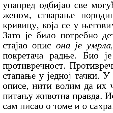
унапред одбијао све могу
женом, стварање породиц
кривицу, која се у његови
Зато је било потребно де
стајао опис
она је умрл
покретача радње. Био је
противречност. Противреч
стапање у једној тачки. У
описе, нити волим да их ч
питању животна правда. Ис
сам писао о томе и о сахр