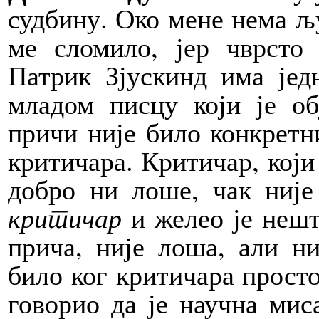
судбину. Око мене нема љ
ме сломило, јер чврсто 
Патрик Зјускинд има јед
младом писцу који је об
причи није било конкретн
критичара. Критичар, који
добро ни лоше, чак није
критичар
и желео је нешт
прича, није лоша, али ни
било ког критичара прост
говорио да је научна мис