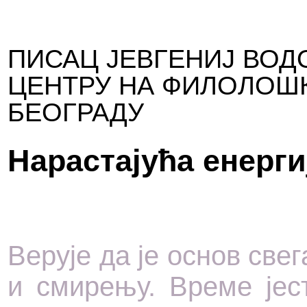
ПИСАЦ ЈЕВГЕНИЈ ВОД
ЦЕНТРУ НА ФИЛОЛОШК
БЕОГРАДУ
Нарастајућа енерги
Верује да је основ свег
и смирењу. Време јес