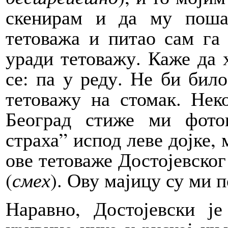
скенирам и да му пош
тетоважа и питао сам га
уради тетоважу. Каже да 
се: па у реду. Не би бил
тетоважу на стомак. Нек
Београд стиже ми фото
страха” испод леве дојке,
ове тетоваже Достојевског
(
смех
). Ову мајицу су ми 
Наравно, Достојевски ј