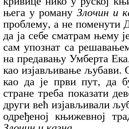
кривице нико у руској књ
њега у роману
Злочин и к
проблему, а не поменути Д
да ја себе сматрам њему ј
сам упознат са решавањем
на предавању Умберта Ека,
као изјављивање љубави. С
као да је први пут, да б
стране треба показати дев
други већ изјављивали љуба
одређеној књижевној тра
Злочин и казна
.