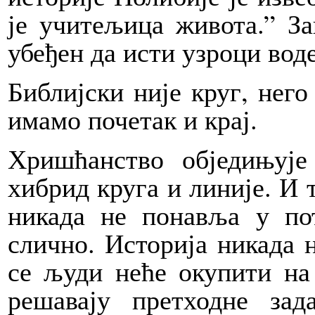
је учитељица живота.” За
убеђен да исти узроци вод
Библијски није круг, него
имамо почетак и крај.
Хришћанство обједињује
хибрид круга и линије. И т
никада не понавља у по
слично. Историја никада 
се људи неће окупити на
решавају претходне зад