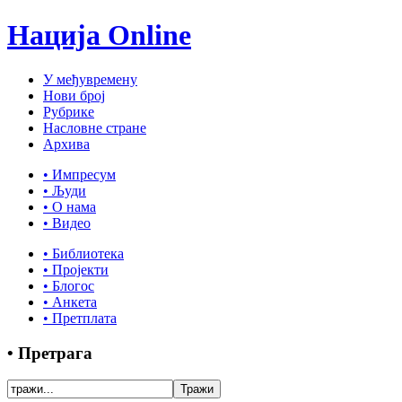
Нација Online
У међувремену
Нови број
Рубрике
Насловне стране
Архива
• Импресум
• Људи
• О нама
• Видео
• Библиотека
• Пројекти
• Блогос
• Анкета
• Претплата
• Претрага