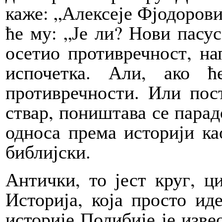
каже: „Алексеје Фјодорови
ће му: „Је ли? Нови пасус
осетио противречност, на
испочетка. Али, ако 
противречности. Или пост
ствар, поништава се парад
односа према историји ка
библијски.
Антички, то јест круг, ци
Историја, која просто ид
историје Полибије је изве