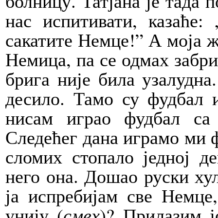
болницу. Татјана је тада п
нас испитивати, казаће:
сакатите Немце!” А моја ж
Немица, па се одмах забри
брига није била узалудна
десило. Тамо су фудбал 
нисам играо фудбал са
Следећег дана играмо ми ф
сломих стопало једној д
него она. Дошао руски хул
ја испребијам све Немце
унију (
смех
)? Прилазим ј