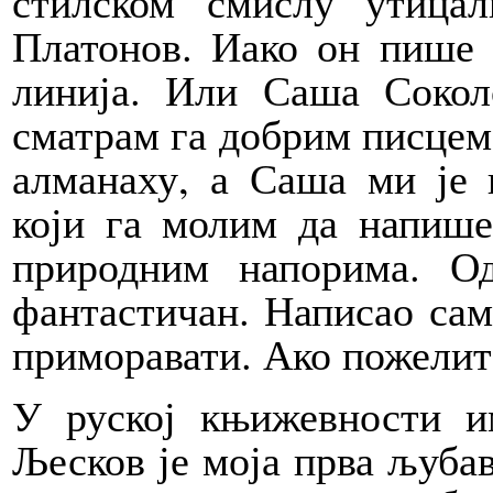
стилском смислу утица
Платонов. Иако он пише д
линија. Или Саша Сокол
сматрам га добрим писцем
алманаху, а Саша ми је 
који га молим да напише
природним напорима. О
фантастичан. Написао сам
приморавати. Ако пожелите
У руској књижевности и
Љесков је моја прва љубав