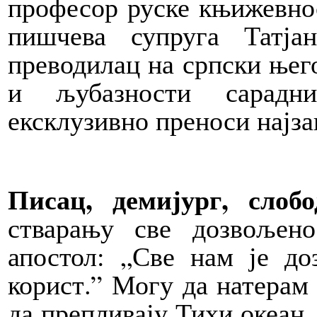
професор руске књижевнос
пишчева супруга Татја
преводилац на српски њег
и љубазности сарадн
ексклузивно преноси најз
Писац, демијург, слобо
стварању све дозвољено
апостол: „Све нам је до
корист.” Могу да натерам 
да препливају Тихи океан, 