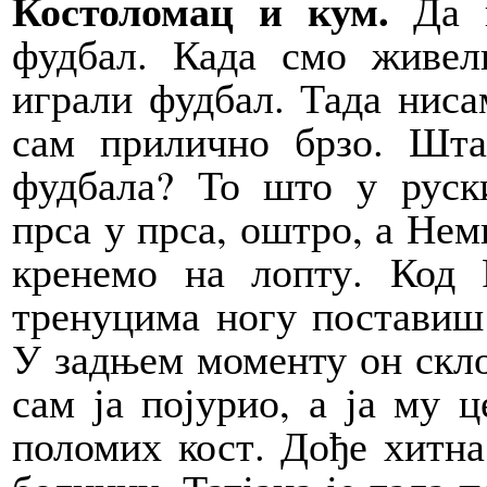
Костоломац и кум.
Да в
фудбал. Када смо живел
играли фудбал. Тада ниса
сам прилично брзо. Шта
фудбала? То што у руск
прса у прса, оштро, а Нем
кренемо на лопту. Код 
тренуцима ногу поставиш 
У задњем моменту он склон
сам ја појурио, а ја му 
поломих кост. Дође хитна