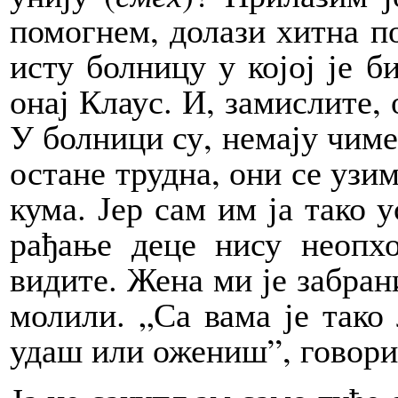
помогнем, долази хитна по
исту болницу у којој је б
онај Клаус. И, замислите, 
У болници су, немају чиме 
остане трудна, они се узим
кума. Јер сам им ја тако 
рађање деце нису неопх
видите. Жена ми је забран
молили. „Са вама је тако
удаш или ожениш”, говори