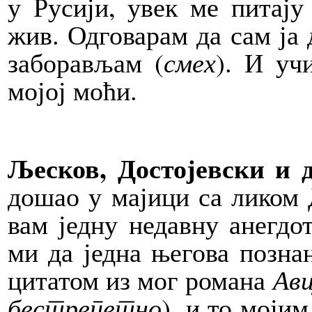
у Русији, увек ме питају 
жив. Одговарам да сам ја 
заборављам (
смех
). И уч
мојој моћи.
Љесков, Достојевски и д
дошао у мајици са ликом 
вам једну недавну анегдот
ми да једна његова позна
цитатом из мог романа
Ав
бестрепетно
), и то моји