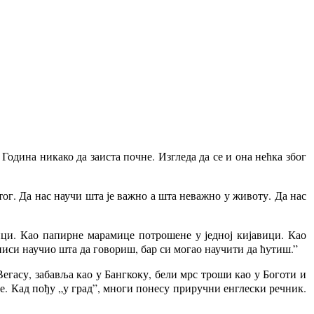
 Година никако да заиста почне. Изгледа да се и она нећка због
тог. Да нас научи шта је важно а шта неважно у животу. Да нас
ици. Као папирне марамице потрошене у једној кијавици. Као
ниси научио шта да говориш, бар си могао научити да ћутиш.”
Вегасу, забавља као у Бангкоку, бели мрс троши као у Боготи и
е. Кад пођу „у град”, многи понесу приручни енглески речник.