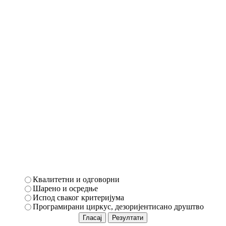
Квалитетни и одговорни
Шарено и осредње
Испод сваког критеријума
Програмирани циркус, дезоријентисано друштво