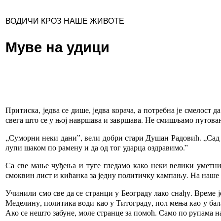
ВОДИЧИ КРОЗ НАШЕ ЖИВОТЕ
Муве на удици
Притиска, једва се дише, једва корача, а потребна је смелост д
свега што се у њој навршава и завршава. Не смишљамо путовања
„Суморни неки дани”, вели добри стари Душан Радовић. „Сад је
лупи шаком по рамену и да од тог ударца оздравимо.”
Са све мање чуђења и туге гледамо како неки велики уметни
смоквин лист и кићанка за једну политичку кампању. На наше о
Учинили смо све да се странци у Београду лако снађу. Време ј
Меделину, политика води као у Титограду, пол мења као у бал
Ако се нешто забуне, моле странце за помоћ. Само по рупама на