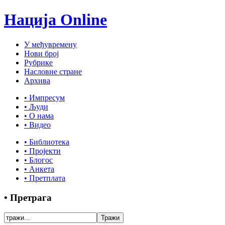
Нација Online
У међувремену
Нови број
Рубрике
Насловне стране
Архива
• Импресум
• Људи
• О нама
• Видео
• Библиотека
• Пројекти
• Блогос
• Анкета
• Претплата
• Претрага