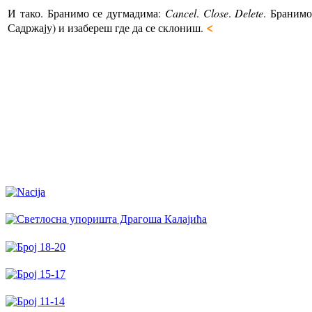
И тако. Бранимо се дугмадима:
Cancel
.
Close
.
Delete
. Бранимо
<
Садржају) и изабереш где да се склониш.