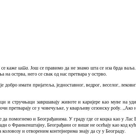
а се каже
шта
. Још се правимо да не знамо шта се иза брда ваља.
 на острва, него се свак од нас претвара у острво.
 добро имати пријатеља, једноставног, ведрог, веселог, лекови
ци и стручњаци завршавају животе и каријере као муве на уд
чи претварају се у човечуљке, у кварљиву сезонску робу. „Ако 
е да помогнемо и Београђанима. У граду где се коцка као у Лас 
ади о Франкенштајну, Београђани се више не осећају као код кућ
 коловозу и отвореним контејнерима знају да су у Београду.