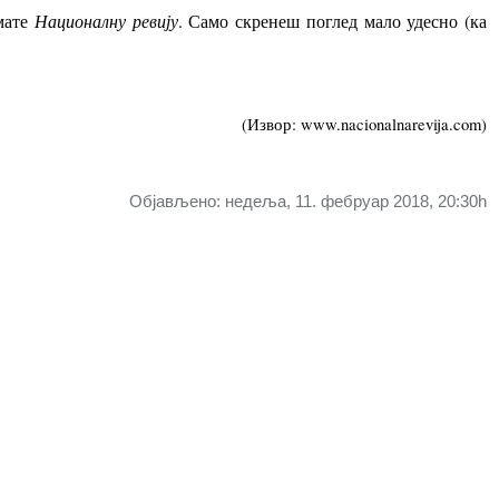
мате
Националну ревију
. Само скренеш поглед мало удесно (ка
(Извор: www.nacionalnarevija.com)
Објављено: недеља, 11. фебруар 2018, 20:30h