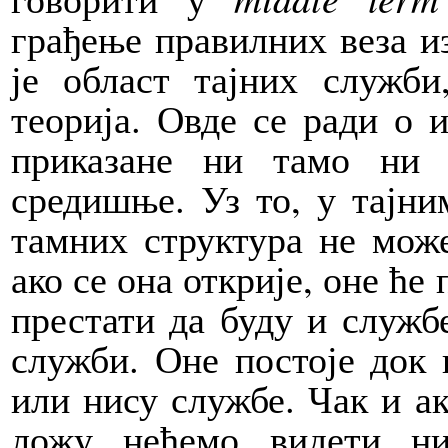
грађење правилних веза 
је област тајних служб
теорија. Овде се ради о 
приказане ни тамо ни 
средишње. Уз то, у тајн
тамних структура не може
ако се она открије, оне ће 
престати да буду и службе
служби. Оне постоје док
или нису службе. Чак и а
ложу нећемо видети 