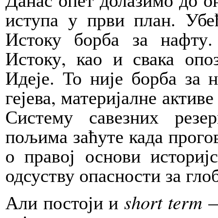
иступа у први план. Убе
Истоку борба за нафту.
Истоку, као и свака опоз
Идеје. То није борба за 
гејева, материјалне активе
Систему савезних резе
пољима заћуте када прогов
о правој основи историј
одсуству опасности за гло
Али постоји и
short term
—