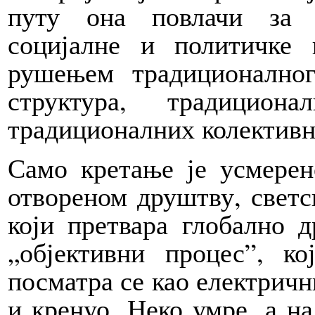
путу она повлачи за 
социјалне и политичке 
рушењем традиционално
структура, традициона
традиционалних колективн
Само кретање је усмерен
отвореном друштву, светс
који претвара глобално 
„објективни процес”, к
посматра се као електрични
и кренуо. Неко умре, а на