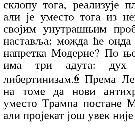
склопу тога, реализује п
али је уместо тога из не
својим унутрашњим проб
наставља: можда ће онда 
напретка Модерне? По њ
има три адута: дух 
6
либертинизам.
Према Лев
на томе да нови антихр
уместо Трампа постане М
али пројекат још увек није