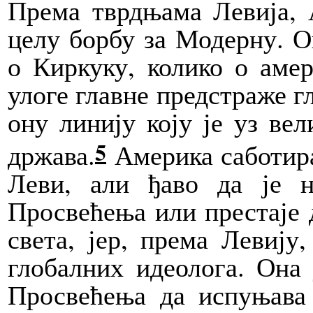
Према
тврдњама Левија, 
целу борбу за Модерну. Ов
о Киркуку, колико о ам
улоге главне предстраже г
ону линију коју је уз ве
5
држава.
Америка саботира
Леви, али ђаво да је 
Просвећења или престаје д
света, јер, према Левиј
глобалних идеолога.
Она
Просвећења да испуњава 