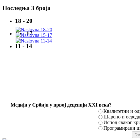
Последња 3 броја
18 - 20
15 - 17
11 - 14
Mедији у Србији у првој деценији XXI века?
Квалитетни и о
Шарено и осред
Испод сваког кр
Програмирани ци