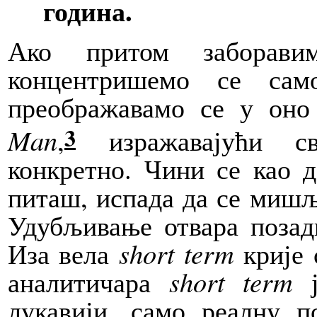
година.
Ако
притом заборави
концентришемо се сам
преображавамо се у оно
3
Man
,
изражавајући св
конкретно. Чини се као д
питаш, испада да се мишљ
Удубљивање отвара позади
Иза вела
short term
крије 
аналитичара
short term
ј
лукавији, само реалну