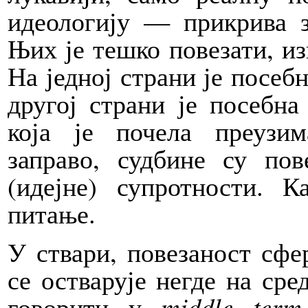
идеологију — прикрива
Њих је тешко повезати, из
На једној страни је посеб
другој страни је посебна
која је почела преузи
заправо, судбине су пов
(идејне) супротности. К
питање.
У ствари, повезаност сфе
се остварује негде на сре
говорити у
middle term