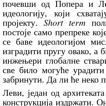
почевши од Попера и Лев
идеологију, који схват
пројекту.
Short term
поли
постоје само препреке кој
се баве идеологијом мис
изградити пругу овако, а б
инжењери глобалне ствар
све било могуће урадити 
забринути. Да ли ће неко 
Леви, један од архитеката
конструкција издржати. О