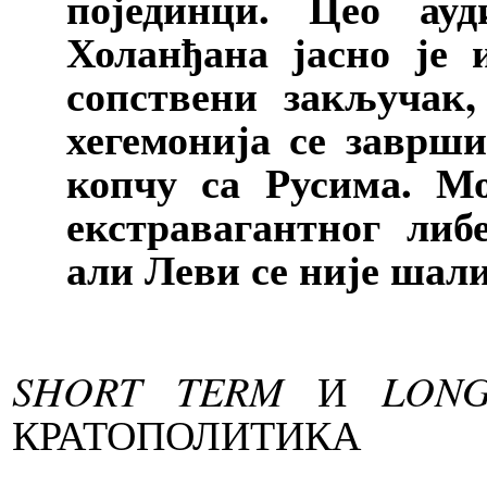
појединци. Цео ау
Холанђана јасно је 
сопствени закључак,
хегемонија се заврши
копчу са Русима. Мо
екстравагантног либ
али Леви се није шали
SHORT TERM
И
LON
КРАТОПОЛИТИКА