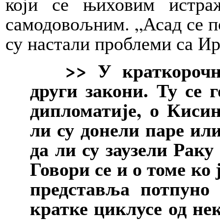
који се њиховим истра
самодовољним. „Асад се по
су настали проблеми са Ир
>> У краткорочној
други закони. Ту се 
дипломатије, о Кисин
ли су донели паре или 
да ли су заузели Раку
Говори се и о томе ко ј
представља потпуно 
кратке циклусе од не