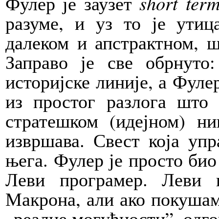
Фулер је заузет
short ter
разуме, и уз то је утиц
далеком и апстрактном, ш
Заправо је све обрнуто
историјске линије, а Фулер
из простог разлога што
стратешком (идејном) н
извршава. Свест која уп
њега. Фулер је просто био
Леви програмер. Леви к
Макрона, али ако покушам
„реалне могућности”, одго