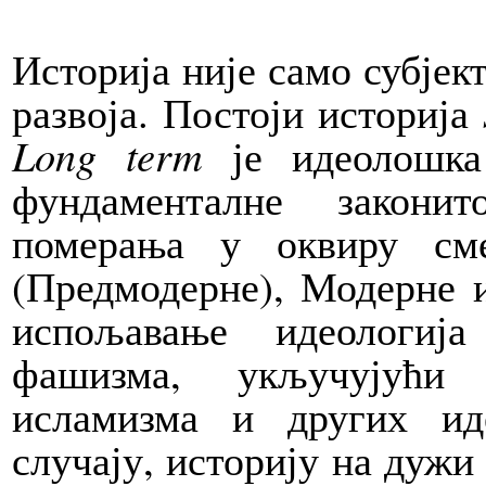
Историја није само субјек
развоја. Постоји историја
Long term
је идеолошка 
фундаменталне закони
померања у оквиру см
(Предмодерне), Модерне и
испољавање идеологиј
фашизма, укључујући 
исламизма и других ид
случају, историју на дужи