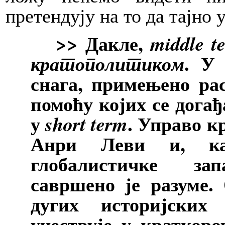
претендују на то да тајно 
>> Дакле,
middle t
. У 
кратополитиком
снага, примењено ра
помоћу којих се догађ
у
. Управо к
short term
Анри Леви и, као
глобалистичке зап
савршено је разуме.
дугих историјских
учествује у краткоро