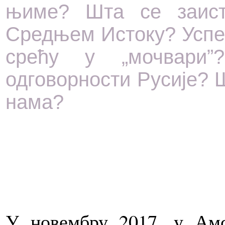
њиме? Шта се заис
Средњем Истоку? Успев
срећу у „мочвари
одговорности Русије? 
нама?
У новембру 2017. у Амс