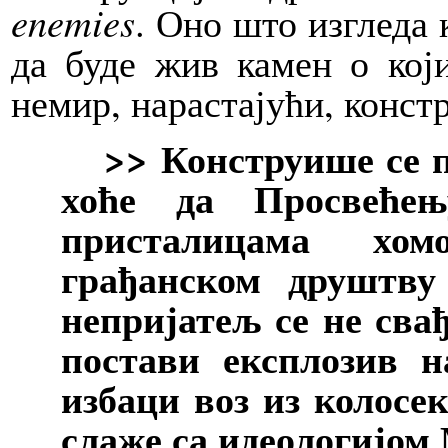
enemies
. Оно што изгледа 
да буде жив камен о који
немир, нарастајући, конст
>> Конструише се по
хоће да Просвећењ
присталицама хом
грађанском друштву
непријатељ се не свађ
постави експлозив н
избаци воз из колосек
слаже са идеологијом