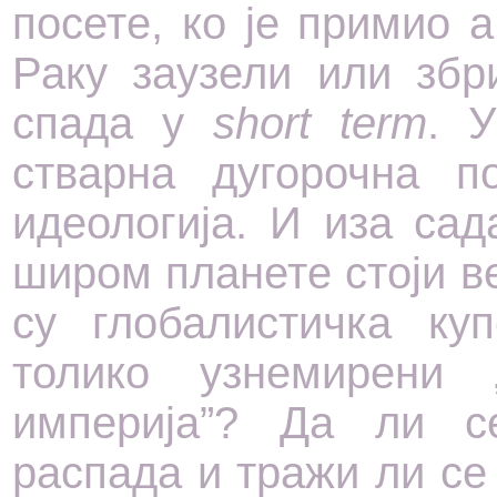
посете, ко је примио 
Раку заузели или зб
спада у
short term
. У
стварна дугорочна п
идеологија. И иза са
широм планете стоји в
су глобалистичка ку
толико узнемирени
империја”? Да ли с
распада и тражи ли с