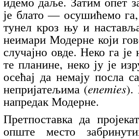
идемо даље. Затим опет з
је блато — осушићемо га,
тунел кроз њу и настављ
неимари Модерне који гово
случајно овде. Неко га је 
те планине, неко ју је из
осећај да немају посла с
непријатељима (
enemies
).
напредак Модерне.
Претпоставка да пројек
опште место забринути