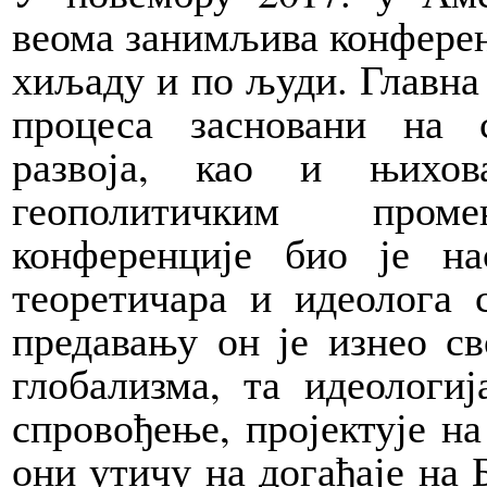
веома занимљива конференц
хиљаду и по људи. Главна 
процеса засновани на 
развоја, као и њихов
геополитичким про
конференције био је на
теоретичара и идеолога 
предавању он је изнео св
глобализма, та идеологи
спровођење, пројектује на
они утичу на догађаје на 