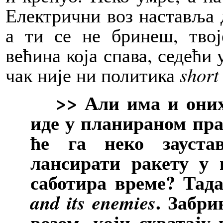
Електрични воз наставља д
а ти се не бринеш, твој
већина која спава, седећи
чак није ни политика
short
>> Али има и оних к
иде у планираном прав
ће га неко зауста
лансирати ракету у 
саботира време? Тад
. Забри
and its enemies
возом, који схватају