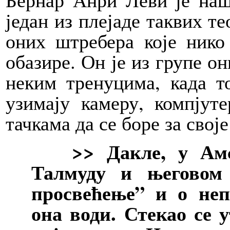
један из плејаде таквих те
оних штребера које нико
обазире. Он је из групе о
неким тренуцима, када т
узимају камеру, компјут
тачкама да се боре за своје
>> Дакле, у Амсте
Талмуду и његовом 
просвећење” и о неп
она води. Стекао се 