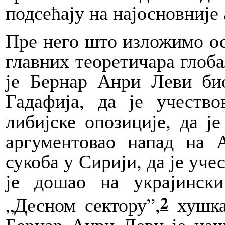
подсећају на најосновније 
Пре
него што изложимо ос
главних теоретичара глоба
је Бернар Анри Леви би
Гадафија, да је учеств
либијске опозиције, да је
аргументовао напад на А
сукоба у Сирији, да је уче
је дошао на украјинск
2
„Десном сектору”,
хушкај
Бернар Анри Леви је наш