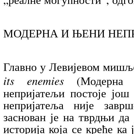
МОДЕРНА И ЊЕНИ НЕП
Главно
у Левијевом мишље
its enemies
(Модерна и
непријатељи постоје још
непријатеља није завр
заснован је на тврдњи да
историја која се креће ка