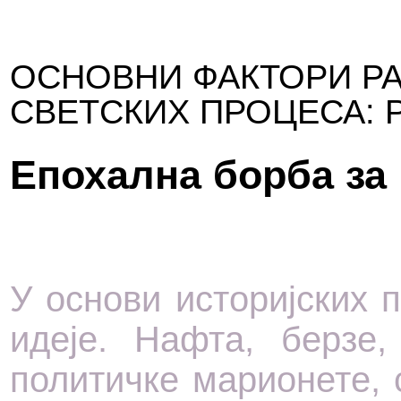
ОСНОВНИ ФАКТОРИ РА
СВЕТСКИХ ПРОЦЕСА: 
Епохална борба за
У основи историјских 
идеје. Нафта, берзе,
политичке марионете, 