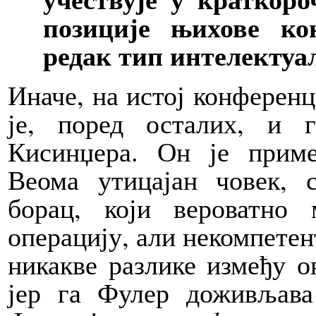
позиције њихове ко
редак тип интелектуа
Иначе, на истој конферен
је, поред осталих, и 
Кисинџера. Он је приме
Веома утицајан човек, 
борац, који вероватно
операцију, али некомпетен
никакве разлике између о
јер га Фулер доживљава