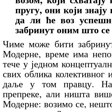
пругу, они који знају
да ли ће воз успешн
забринут оним што се 
Чиме може бити забрину
Модерне, време има непо
тече у једном концептуал
свих облика колективног и
даље у том правцу. На
препреке, али ништа више
Модерне: возимо се, нешто