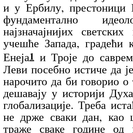
и у Ербилу, престоници 
фундаментално идео
најзначајнијих светских
учешће Запада, градећи 
1
Енеја
и Троје до саврем
Леви посебно истиче да ј
нарочито да би говорио о
дешавају у историји Духа
глобализације. Треба иста
не држе сваки дан, као 
траже сваке године од 