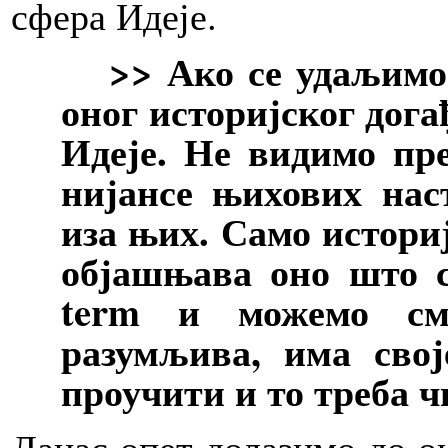
сфера Идеје.
>> Ако се удаљимо 1
оног историјског дога
Идеје. Не видимо пре
нијансе њихових наст
иза њих. Само историј
објашњава оно што се
term и можемо сма
разумљива, има свој
проучити и то треба ч
Данас опет долазимо до он