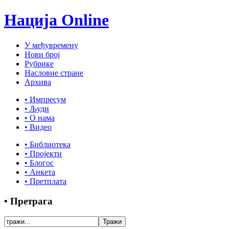
Нација Online
У међувремену
Нови број
Рубрике
Насловне стране
Архива
• Импресум
• Људи
• О нама
• Видео
• Библиотека
• Пројекти
• Блогос
• Анкета
• Претплата
• Претрага