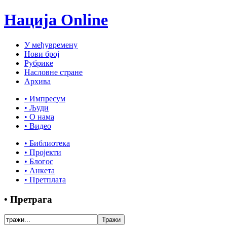
Нација Online
У међувремену
Нови број
Рубрике
Насловне стране
Архива
• Импресум
• Људи
• О нама
• Видео
• Библиотека
• Пројекти
• Блогос
• Анкета
• Претплата
• Претрага