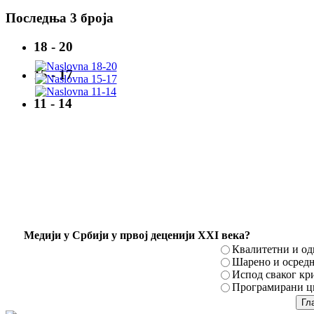
Последња 3 броја
18 - 20
15 - 17
11 - 14
Mедији у Србији у првој деценији XXI века?
Квалитетни и о
Шарено и осред
Испод сваког кр
Програмирани ци