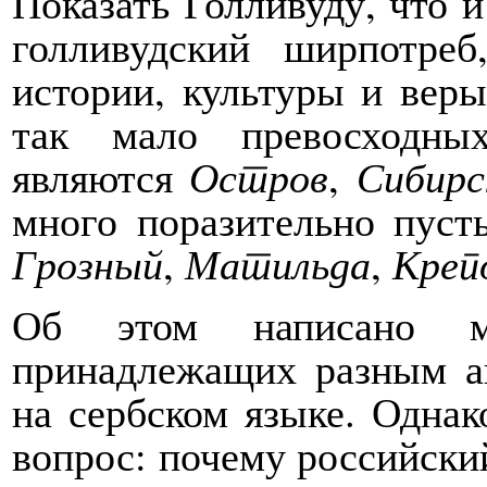
Показать Голливуду, что 
голливудский ширпотре
истории, культуры и веры
так мало превосходны
являются
Остров
,
Сибирс
много поразительно пуст
Грозный
,
Матильда
,
Креп
Об этом написано мн
принадлежащих разным а
на сербском языке. Однак
вопрос: почему российский