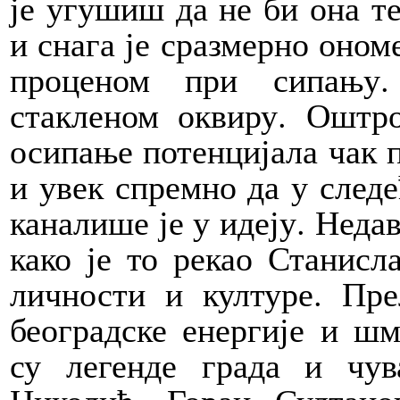
је угушиш да не би она те
и снага је сразмерно оном
проценом при сипању.
стакленом оквиру. Оштр
осипање потенцијала чак п
и увек спремно да у следе
каналише је у идеју. Неда
како је то рекао Станисл
личности и културе. Пре
београдске енергије и шм
су легенде града и чу