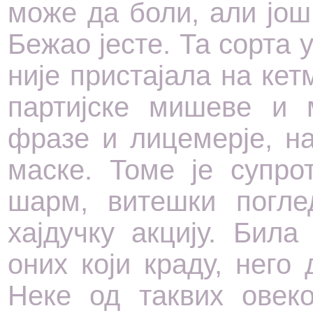
може да боли, али још
Бежао јесте. Та сорта
није пристајала на ке
партијске мишеве и 
фразе и лицемерје, н
маске. Томе је супро
шарм, витешки погле
хајдучку акцију. Бил
оних који краду, нег
Неке од таквих овек