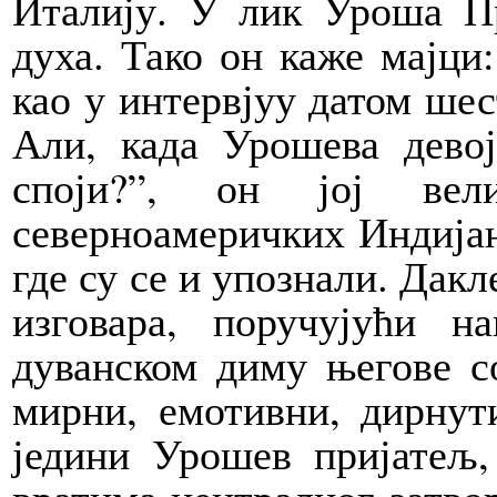
Италију. У лик Уроша Пр
духа. Тако он каже мајци:
као у интервјуу датом ше
Али, када Урошева девој
споји?”, он јој вел
северноамеричких Индијан
где су се и упознали. Дакл
изговара, поручујући 
дуванском диму његове со
мирни, емотивни, дирнут
једини Урошев пријатељ,