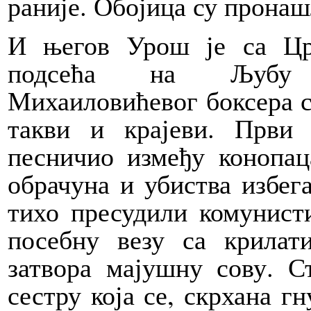
раније. Обојица су пронашл
И његов Урош је са Цр
подсећа на Љубу 
Михаиловићевог боксера с
такви и крајеви. Први 
песничио између конопац
обрачуна и убиства избега
тихо пресудили комунисти
посебну везу са крилат
затвора мајушну сову. 
сестру која се, скрхана г