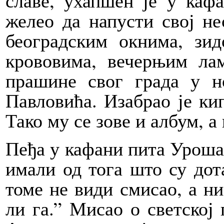
славе, ухапшен је у кафа
желео да напусти свој не
београдским окнима, зи
крововима, вечерњим ла
прашине свог града у 
Павловића. Изабрао је ки
Тако му се зове и албум, 
Пеђа у кафани пита Уроша
имали од тога што су дот
томе не види смисао, а ни
ли га.” Мисао о светској 