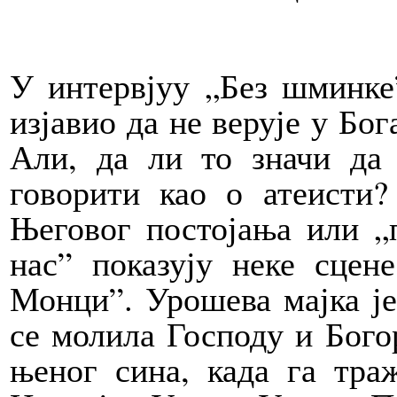
У интервјуу „Без шминке”
изјавио да не верује у Бог
Али, да ли то значи д
говорити као о атеисти?
Његовог постојања или „
нас” показују неке сце
Монци”. Урошева мајка је
се молила Господу и Бого
њеног сина, када га тра