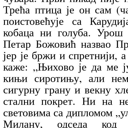
Трећа птица је он сам (ч
поистовећује са Каруди
кобаца ни голуба. Урош 
Петар Божовић назвао Пре
јер је бржи и спретнији, а
каже: „Њихово је да ме ју
кињи сиротињу, али не
сигурну грану и векну хл
стални покрет. Ни на н
световима са дипломом „ул
Милану, одседа код 