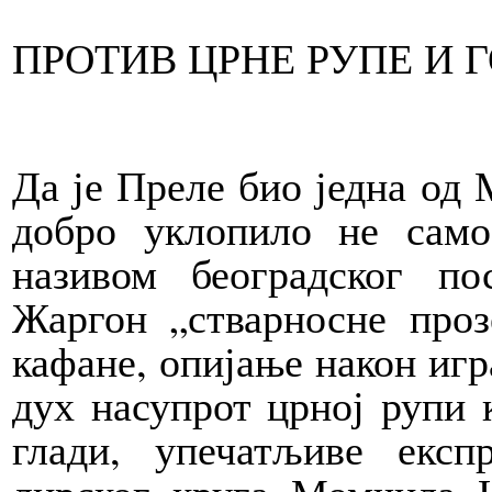
ПРОТИВ ЦРНЕ РУПЕ И 
Да је Преле био једна од 
добро уклопило не само
називом београдског по
Жаргон „стварносне прозе
кафане, опијање након игр
дух насупрот црној рупи к
глади, упечатљиве експ