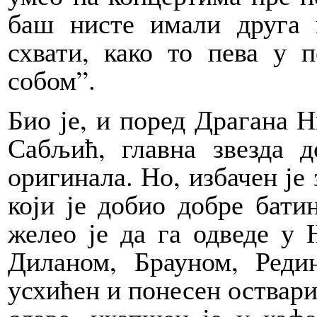
баш нисте имали друга п
схвати, како то пева у 
собом”.
Био је, и поред Драгана 
Сабљић, главна звезда 
оригинала. Но, избачен је
који је добио добре батин
желео је да га одведе у 
Диланом, Брауном, Реди
усхићен и понесен оствари