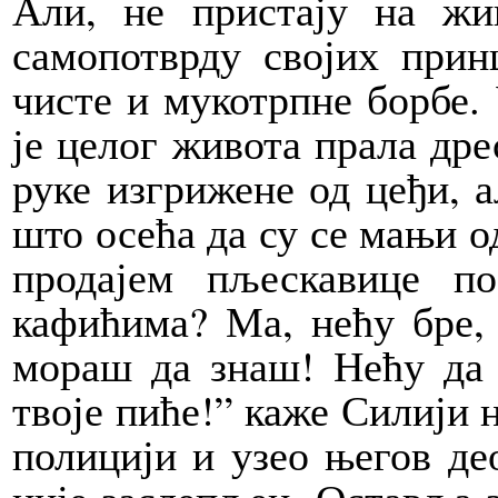
Али, не пристају на жи
самопотврду својих прин
чисте и мукотрпне борбе. 
је целог живота прала дре
руке изгрижене од цеђи, а
што осећа да су се мањи од
продајем пљескавице 
кафићима? Ма, нећу бре, 
мораш да знаш! Нећу да 
твоје пиће!” каже Силији 
полицији и узео његов де