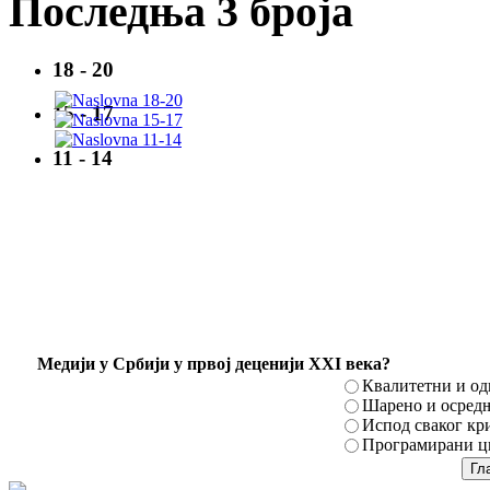
Последња 3 броја
18 - 20
15 - 17
11 - 14
Mедији у Србији у првој деценији XXI века?
Квалитетни и о
Шарено и осред
Испод сваког кр
Програмирани ци