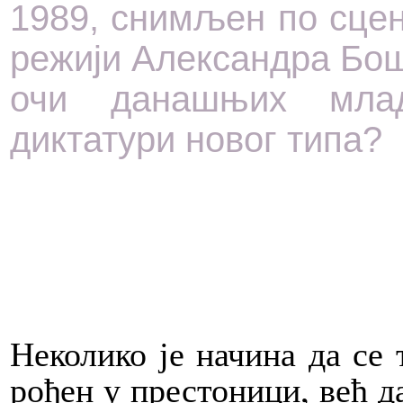
1989, снимљен по сце
режији Александра Бош
очи данашњих млад
диктатури новог типа?
Неколико је начина да се
рођен у престоници, већ д