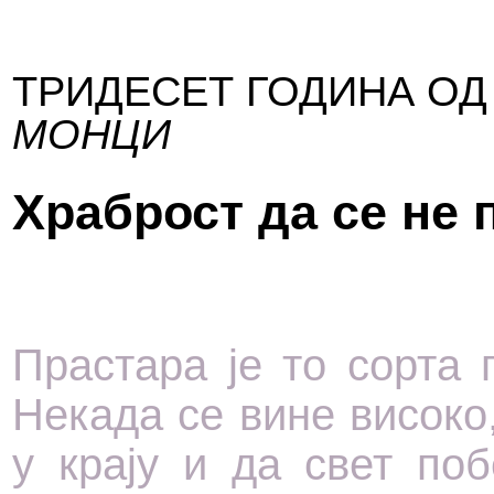
ТРИДЕСЕТ ГОДИНА О
МОНЦИ
Храброст да се не 
Прастара је то сорта
Некада се вине високо
у крају и да свет по