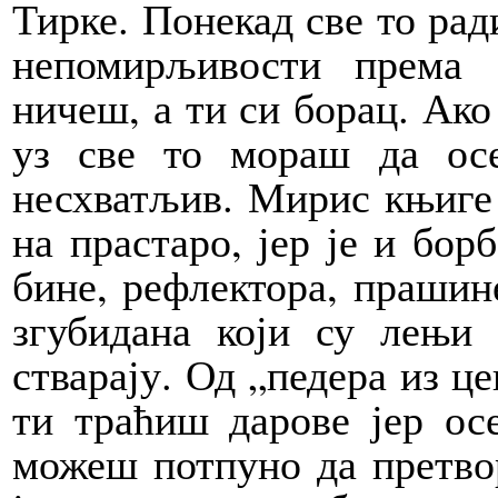
Тирке. Понекад све то ради
непомирљивости према
ничеш, а ти си борац. Ак
уз све то мораш да ос
несхватљив. Мирис књиге 
на прастаро, јер је и бор
бине, рефлектора, прашине
згубидана који су лењи 
стварају. Од „педера из ц
ти траћиш дарове јер ос
можеш потпуно да претво