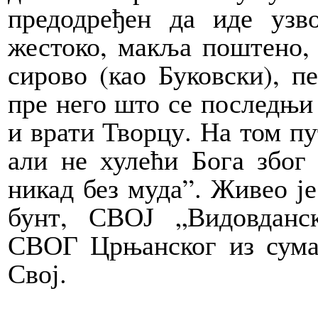
предодређен да иде узв
жестоко, макља поштено, 
сирово (као Буковски), пе
пре него што се последњи 
и врати Творцу. На том пут
али не хулећи Бога због т
никад без муда”. Живео 
бунт, СВОЈ „Видовданс
СВОГ Црњанског из сумат
Свој.