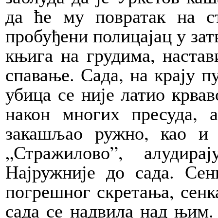
да ће му повратак на 
пробуђени полицајац у затв
књига на грудима, настав
спавање. Сада, на крају п
убица се није латио крвав
након многих пресуда, 
закашљао ружно, као и
„Стражилово”, алудира
Најружније до сада. Сен
погрешног скретања, сенка
сада се надвила над њим. 