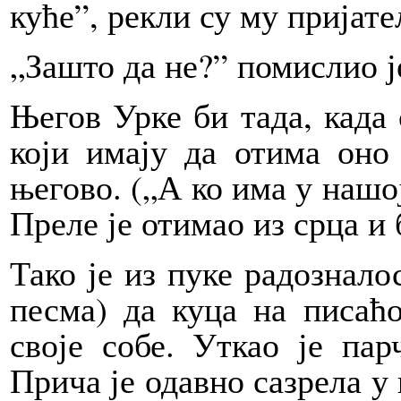
куће”, рекли су му пријат
„Зашто да не?” помислио ј
Његов Урке би тада, када 
који имају да отима оно
његово. („А ко има у нашо
Преле је отимао из срца и 
Тако је из пуке радознало
песма) да куца на писаћ
своје собе. Уткао је пар
Прича је одавно сазрела у