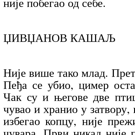
није побегао од себе.
ЏИВЏАНОВ КАШАЉ
Није више тако млад. Претр
Пеђа се убио, цимер оста
Чак су и његове две птиц
чувао и хранио у затвору, 
избегао копцу, није пре
чувара. Први никад није п