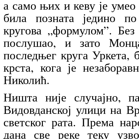
а само њих и кеву је умео
била позната једино по
кругова „формулом”. Без 
послушао, и зато Монц
последњег круга Уркета, 
крста, кога је незабора
Николић.
Ништа није случајно, 
Видовданској улици на Вр
светског рата. Према на
дана све реке теку узв