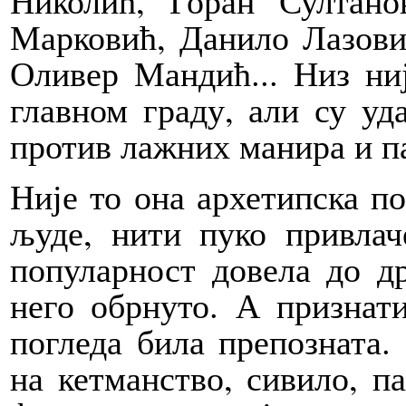
Николић, Горан Султано
Марковић, Данило Лазови
Оливер Мандић... Низ ни
главном граду, али су уд
против лажних манира и п
Није то она архетипска по
људе, нити пуко привлач
популарност довела до д
него обрнуто. А признати
погледа била препозната.
на кетманство, сивило, п