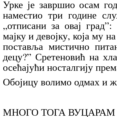
Урке је завршио осам год
наместио три године слу
„отписани за овај град”
мајку и девојку, која му н
поставља мистично пит
децу?” Сретеновић на хла
осећајући носталгију прем
Обојицу волимо одмах и ж
МНОГО ТОГА ВУЦАРАМ