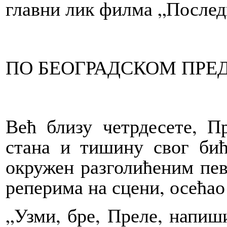
главни лик филма „Послед
ПО БЕОГРАДСКОМ ПРЕ
Већ близу четрдесете, П
стана и тишину свог бић
окружен разголићеним пе
реперима на сцени, осећао
„Узми, бре, Преле, напиш