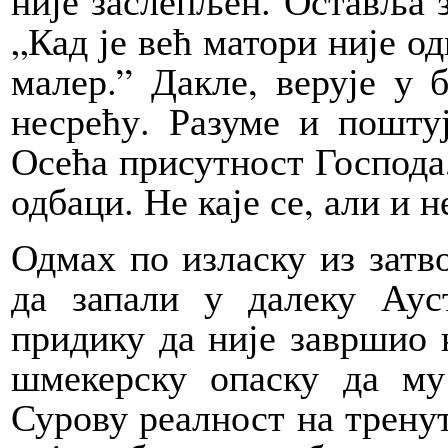
није заслепљен. Оставља 
„Кад је већ матори није од
малер.” Дакле, верује у 
несрећу. Разуме и пошту
Осећа присутност Господа, 
одбаци. Не каје се, али и н
Одмах по изласку из затв
да запали у далеку Аус
придику да није завршио н
шмекерску опаску да му
Сурову реалност на тренут