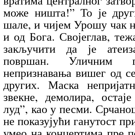
вратима централног затвор
може ништа!” То је друг
шале, и чијем Урошу чак н
и од Бога. Својеглав, теж
закључити да је атеи
површан. Уличним г
непризнавања вишег од се
других. Маска непријат
звекне, демолира, остај
луд”, као у песми. Срчано
не показујући ганутост при
умео на концертима пре п