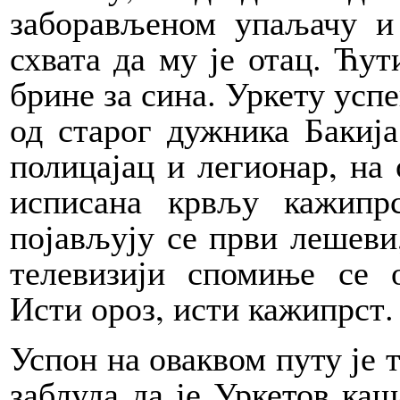
заборављеном упаљачу и
схвата да му је отац. Ћут
брине за сина. Уркету успе
од старог дужника Бакија
полицајац и легионар, на 
исписана крвљу кажипр
појављују се први лешеви,
телевизији спомиње се о
Исти ороз, исти кажипрст.
Успон на оваквом путу је т
заблуда да је Уркетов каш