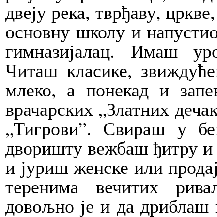
двеју река, тврђаву, цркве
основну школу и напустио
гимназијалац. Имаш ур
Читаш класике, звиждуће
млеко, а понекад и зап
врачарских „Златних дечак
„Тигрови”. Свираш у бе
дворишту вежбаш ђитру и 
и јуриш женске или прода
теренима вечитих рива
довољно је и да дриблаш 