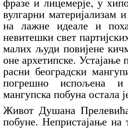
фразе и лицемерје, у хипо
вулгарни материјализам и
на лажне идеале и поха
невитешки свет партијски
малих људи повијене кичм
оне архетипске. Устајање 
расни београдски мангуп
погрешно испољена и 
мангупска побуна остала ј
Живот Душана Прелевића 
побуне. Непристајање на т