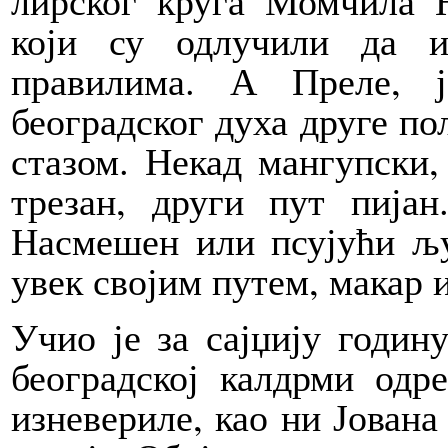
лирског круга Момчила Н
који су одлучили да 
правилима. А Преле, 
београдског духа друге по
стазом. Некад мангупски,
трезан, други пут пијан
Насмешен или псујући љу
увек својим путем, макар 
Учио је за сајџију годин
београдској калдрми одр
изневериле, као ни Јована