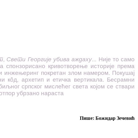
т
,
Свети Георгије убива аждаху
... Није то само
а спонзорисано кривотворење историје према
и инжењеринг покретан злом намером. Покушај
и кôд, архетип и етичка вертикала. Бесрамни
биљног српског мислећег света којом се ствари
 отпор убрзано нараста
Пише: Божидар Зечевић