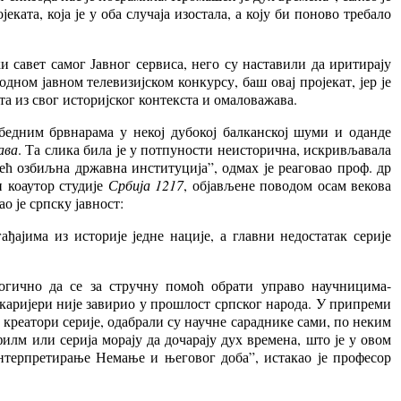
ата, која је у оба случаја изостала, а коју би поново требало
и савет самог Јавног сервиса, него су наставили да иритирају
одном јавном телевизијском конкурсу, баш овај пројекат, јер је
а из свог историјског контекста и омаловажава.
бедним брвнарама у некој дубокој балканској шуми и оданде
ава
. Та слика била је у потпуности неисторична, искривљавала
ећ озбиљна државна институција”, одмах је реаговао проф. др
 коаутор студије
Србија 1217
, објављене поводом осам векова
 је српску јавност:
ајима из историје једне нације, а главни недостатак серије
логично да се за стручну помоћ обрати управо научницима-
ој каријери није завирио у прошлост српског народа. У припреми
креатори серије, одабрали су научне сараднике сами, по неким
лм или серија морају да дочарају дух времена, што је у овом
интерпретирање Немање и његовог доба”, истакао је професор