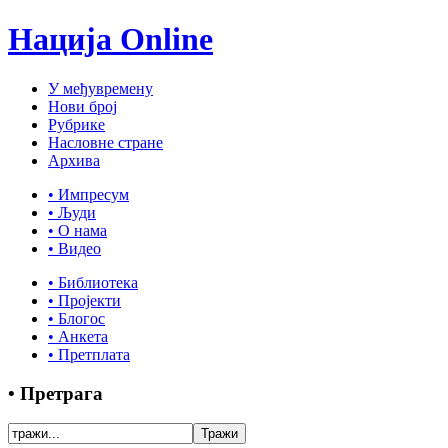
Нација Online
У међувремену
Нови број
Рубрике
Насловне стране
Архива
• Импресум
• Људи
• О нама
• Видео
• Библиотека
• Пројекти
• Блогос
• Анкета
• Претплата
• Претрага