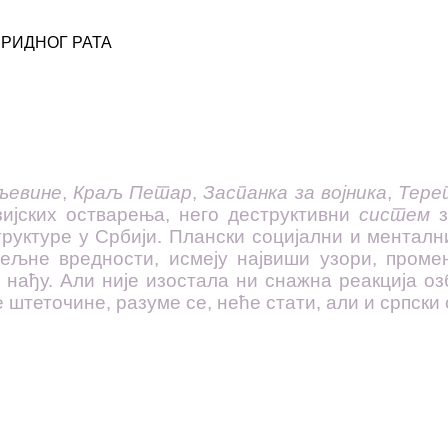
БРИДНОГ РАТА
љевине
,
Краљ Петар
,
Заспанка за војника
,
Тере
ијских остварења, него деструктивни
систем
з
руктуре у Србији. Плански социјални и менталн
ељне вредности, исмеју највиши узори, промен
 нађу. Али није изостала ни снажна реакција оз
штеточине, разуме се, неће стати, али и српски