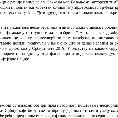
укције раније примењен у
Сенкама над Балканом
: „ауторски тим”
олошки и политички коректан колико то утврде комесари
дубоке 
ких текстова у
Печату
и другде изнео сам и анализовао конкре
 и прихватања неолибералних и антисрпских ставова, прокламу
торија може у потпуности да се избрише.” А то значи: кад хоћ
чињенице које су fait accompli по свом нахођењу поништавам
 стварно десили, усађујући у њих оно што ја данас налазим за 
ено и дрско као у Србији лета 2018. У одсуству ма каквих скр
, нарочито за државу која финансира и подржава овакву „ум
је једне нације.
лежили су извесни обзири пред историјом, поштовање неспорни
љи Србији који би да све то збришу једним потезом и уведу
нас
 рећи: пред плимом лажи, која нам се свакодневно сервира као 