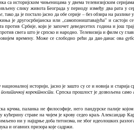
ика са историјским чињеницама у двема телевизијским серијам
ривљену слику живота Београда у периоду између два рата у с
е
, тако да је постало јасно да обе серије – без обзира на разлик
иња је другосрбијанска или „самопоништавајућа” и састоји се
 против Србије, који је започет деведесетих година и још трај
ротив свега што је српско и народно. Телевизија и филм су глав
овијем времену. Може се слободно рећи да дан-данас ова
дуб
у националној историји, јасно је зашто су се и новија и старија
ј
политичкој коректности
. Српска прошлост је дозвољена само 
ска крчма, паланка не философије, него пандурске палије којом 
у кућерину страве на чијем је крову седео краљ Александар Ка
мљено ни у најцрње доба титоизма, не због идеолошких разлога 
лука и огавних призора које садржи.