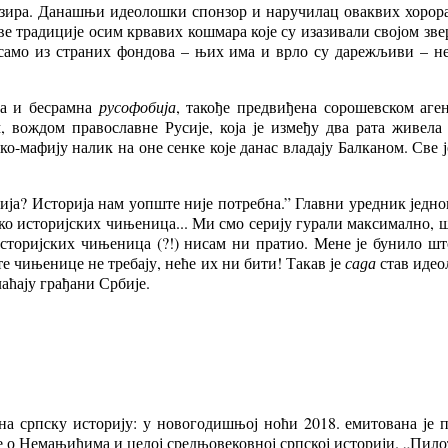
бзира. Данашњи идеолошки спонзор и наручилац оваквих хорора 
е традиције осим крвавих кошмара које су изазивали својом зве
само из страних фондова – њих има и врло су дарежљиви – не
на и бесрамна
русофобија
, такође предвиђена сорошевском аген
вождом православне Русије, која је између два рата живела 
о-мафију налик на оне сенке које данас владају Балканом. Све 
ија? Историја нам уопште није потребна.” Главни уредник једно
 око историјских чињеница... Ми смо серију гурали максимално, ш
сторијских чињеница (?!) нисам ни пратио. Мене је бунило шт
е чињенице не требају, неће их ни бити! Такав је
сада
став идео
аћају грађани Србије.
 на српску историју: у новогодишњој ноћи 2018. емитована је 
 о Немањићима и целој средњовековној српској историји. „Пилот