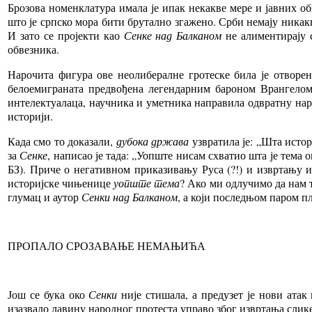
Брозова номенклатура имала је ипак некакве мере и јавних о
што је српско мора бити брутално згажено. Срби немају никакв
И зато се пројекти као
Сенке над Балканом
не алиментирају 
обвезника.
Нарочита фигура ове неолибералне гротеске била је отворе
белоемиграната предвођена легендарним бароном Врангелом, 
интелектуалаца, научника и уметника направила одвратну нарк
историји.
Када смо то доказали,
дубока држава
узвратила је: „Шта истор
за
Сенке
, написао је тада: „Уопште нисам схватио шта је тема
БЗ). Приче о негативном приказивању Руса (?!) и извртању и
историјске чињенице
уопште тема
? Ако ми одлучимо да нам т
глумац и аутор
Сенки над Балканом
, а који последњом паром пл
ПРОПАЛО СРОЗАВАЊЕ НЕМАЊИЋА
Још се бука око
Сенки
није стишала, а предузет је нови атак
изазвало лавину народног протеста управо због извртања слике