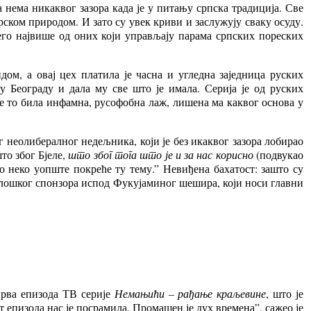
нема никаквог зазора када је у питању српска традиција. Све
рском природом. И зато су увек криви и заслужују сваку осуду.
го највише од оних који управљају парама српских пореских
дом, а овај цех платила је часна и угледна заједница руских
у Београду и дала му све што је имала. Серија је од руских
је то била инфамна, русофобна лаж, лишена ма каквог основа у
г неолибералног недељника, који је без икаквог зазора лобирао
то због Бјеле,
што због тога што је и за нас корисно
(подвукао
о неко уопште покреће ту тему.” Невиђена бахатост: зашто су
лошког спонзора испод Фукујаминог шешира, који носи главни
прва епизода ТВ серије
Немањићи – рађање краљевине
, што је
 епизода нас је посрамила. Промашен је дух времена”, сажео је