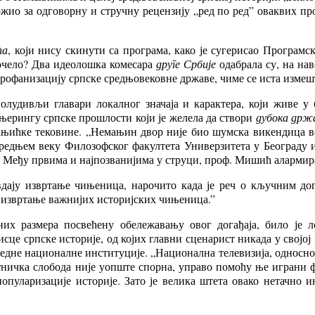
ио за одговорну и стручну рецензију „ред по ред” оваквих пројек
ћа
, који нису скинути са програма, како је сугерисао Програмск
почело? Два идеолошка комесара
друге Србије
одабрала су, на нав
профанизацију српске средњовековне државе, чиме се иста измешт
удивљи главари локалног значаја и карактера, који живе у 
ењерингу српске прошлости који је желела да створи
дубока држ
мањићке тековине. „Немањин двор није био шумска викендица в
редњем веку Филозофског факултета Универзитета у Београду и
 Међу првима и најпозванијима у струци, проф. Мишић алармирао
ју извртање чињеница, нарочито када је реч о кључним догађ
 извртање важнијих историјских чињеница.”
их размера посвећену обележавању овог догађаја, било је 
писце српске историје, од којих главни сценарист никада у свој
едне националне институције. „Национална телевизија, односно 
ничка слобода није уопште спорна, управо помоћу ње играни фи
популаризације историје. Зато је велика штета овако нетачно 