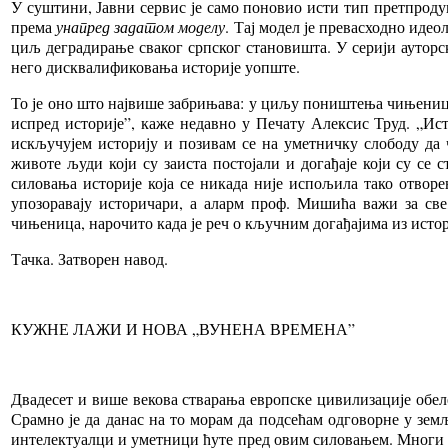
У суштини, Јавни сервис је само поновио исти тип претпрод
према
унапред задатом моделу
. Тај модел је превасходно иде
циљ деградирање сваког српског становишта. У серији ауторс
него дисквалификовања историје уопште.
То је оно што највише забрињава: у циљу поништења чињеница
испред историје”, каже недавно у Печату Алексис Труд. „Ис
искључујем историју и позивам се на уметничку слободу да 
животе људи који су заиста постојали и догађаје који су се
силовања историје која се никада није испољила тако отвор
упозоравају историчари, а аларм проф. Мишића важи за све
чињеница, нарочито када је реч о кључним догађајима из истори
Тачка. Затворен навод.
КУЖНЕ ЛАЖИ И НОВА „ВУНЕНА ВРЕМЕНА”
Двадесет и више векова стварања европске цивилизације обе
Срамно је да данас на то морам да подсећам одговорне у зем
интелектуалци и уметници ћуте пред овим силовањем. Многи ће