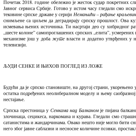
Почетак 2018. године обележио је жесток судар покретних сл
Јавног сервиса Србије. Готово у истом часу гледали смо иск
тековине српске државе у серији
Немањићи – рађање краљевин
снимљене са циљем да деградирају српску прошлост. Ова кух
исмевања њених источника. Ти насртаји део су хибридног рата
„шесте колоне” самопроглашених српских „елита”, усмерених п
механизме још у доба
жуте
власти и додатно утврђених у н
телевизији.
ЉУДИ СЕНКЕ И ЊИХОВ ПОГЛЕД ИЗ ЛОЖЕ
Будући да је српско становиште, на другој страни, укорењено 
остатка подређених неолибералном моделу и њему саобразно
нестајање.
Српска престоница у
Сенкама над Балканом
је пијана балкан
злочинаца, сецикеса, наркомана и курава. Гледали смо страшн
сатанистима и жандарчинама. Овако нешто није могло бити сни
него због јавне саблазни и несносне количине псовки, простак