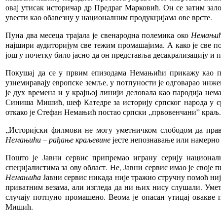
овај утисак историчар др Предраг Марковић. Он се затим залож
увести као обавезну у националним продукцијама ове врсте.
Пуна два месеца трајала је свенародна полемика око
Немањи
најшири аудиторијум све тежим промашајима. А како је све 
још у почетку било јасно да он представља десакрализацију и 
Покушај да се у првим епизодама Немањићи прикажу као пол
узнемиравају европске земље, у потпуности је одговарао инж
је дух времена и у крајњој линији деловала као пародија не
Синиша Мишић, шеф Катедре за историју српског народа у с
откако је Стефан Немањић постао српски „првовенчани” краљ.
„Историјски филмови не могу уметничком слободом да правда
Немањићи – рађање краљевине
јесте непознавање или намерно
Пошто је Јавни сервис припремао играну серију националн
специјалистима за ову област. Не, Јавни сервис имао је своје 
Немањића
Јавни сервис никада није тражио стручну помоћ ниј
приватним везама, али изгледа да ни њих нису слушали. Умет
случају потпуно промашено. Веома је опасан утицај овакве 
Мишић.