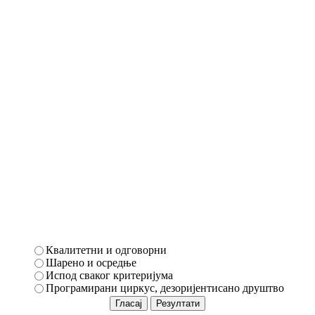
Квалитетни и одговорни
Шарено и осредње
Испод сваког критеријума
Програмирани циркус, дезоријентисано друштво