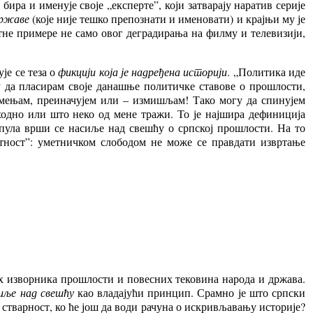
 бира и именује своје „експерте”, који затварају наратив серије
државе
(које није тешко препознати и именовати) и крајњи му је
тне примере не само овог деградирања на филму и телевизији,
је се теза о
фикцији која је надређена историји
. „Политика иде
у да пласирам своје данашње политичке ставове о прошлости,
, мењам, преиначујем или – измишљам! Тако могу да спинујем
сходно или што неко од мене тражи. То је најшира дефиниција
упула врши се насиље над свешћу о српској прошлости. На то
етност”: уметничком слободом не може се правдати извртање
х изворника прошлости и повесних тековина народа и држава.
иље над свешћу
као владајући принцип. Срамно је што српски
стварност, ко ће још да води рачуна о искривљавању историје?