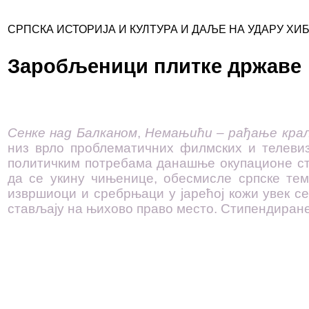
СРПСКА ИСТОРИЈА И КУЛТУРА И ДАЉЕ НА УДАРУ ХИ
Заробљеници плитке државе
Сенке над Балканом
,
Немањићи – рађање кра
низ врло проблематичних филмских и телевиз
политичким потребама данашње окупационе ст
да се укину чињенице, обесмисле српске тем
извршиоци и сребрњаци у јарећој кожи увек се
стављају на њихово право место. Стипендиране 