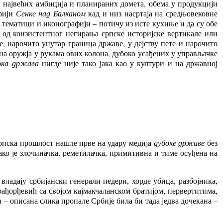
а највећих амбиција и планираних домета, обема у продукцији
ерији
Сенке над Балканом
кад и низ насртаја на средњовековне
е у тематици и иконографији – потичу из исте кухиње и да су обе
 од конзистентног негирања српске историјске вертикале или
е, нарочито унутар граница државе, у дејству пете и нарочито
на оружја у рукама ових колона, дубоко усађених у управљачке
ока држава
нигде није тако јака као у култури и на државној
 српска прошлост нашле прве на удару медија
дубоке државе
без
ако је злочиначка, реметилачка, примитивна и тиме осуђена на
владају србијански генерали-педери, хорде убица, разбојника,
рађорђевић са својом кајмакчаланском братијом, первертитима,
– описана слика пропале Србије била би тада једва дочекана –