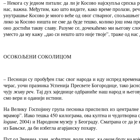
– Не­ко­га су јед­ном пи­та­ли: да ли је Ко­со­во нај­ску­пља срп­ска р
нас, ва­жна. Ме­ђу­тим, као што ви­ди­те, ка­ко вре­ме про­ла­зи, ре
уну­тра­шње Ко­со­во је мно­го ве­ће од овог ствар­ног, спо­ља­шњег, 
ли­ко за Ко­со­во ни­шта не сме да бу­де те­шко, ко­ли­ко још има про
оно до­сти­ћи та­кву сла­ву. Раз­у­ме се, до­че­ка­ће­мо ми ње­го­ву сл
уме­сто да му ка­жу „дао си не­што што ни­је тво­је”, тра­же од нас 
ОСО­КО­ЉЕ­НИ СО­КО­ЛИ­ЦОМ
– Пе­сни­ци су про­бу­ђен глас свог на­ро­да и иду ис­пред вре­ме­на –
че­рас, уо­чи пра­зни­ка Ус­пе­ни­ја Пре­све­те Бо­го­ро­ди­це, та­ко ја­
чу­ју
жи­ву реч
. Тај дух за­јед­ни­це од­бра­ни­ће наш на­род и ње­го­
смо ве­ри и ода­ни­ји исти­ни.
На Ве­ли­ку Го­спо­ји­ну гру­па пе­сни­ка при­спе­лих из цен­трал­не Ср
мра­мор”. Иа­ко те­шка 450 ки­ло­гра­ма, ова култ­на и чу­до­твор­на ску
го­ди­не
, 2004) и На­род­ном му­зе­ју у Бе­о­гра­ду. Сма­тра­на се да је 
из Бањ­ске, да би из­бе­гла агар­јан­ску по­ха­ру.
Пут од Зве­ча­на, узан, ас­фалт­ни, во­ди увис, ка оном бр­ду на ко­ј