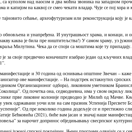
н, са ку­по­лом над на­о­сом и два моћ­на зво­ни­ка на за­пад­ном про­
ма и ка­пи­јом на ка­квој се смео че­ка­ти вла­дар. Чу­је се пој хо­ра и к
тај­но­ви­то се­ћа­ње, ар­хе­о­фу­ту­ри­зам или ре­кон­струк­ци­ја ко­ју
 об­но­вље­на и уна­пре­ђе­на. И уну­тра­шњост хра­ма, и ко­на­ци, и ог
на­кву ка­ква је би­ла пре ни­шти­тељ­ства!) У са­мом хра­му, уз ју­жни
 кра­ља Ми­лу­ти­на. Че­ка да се спо­ји са мо­шти­ма ко­је ту при­па­да­ју.
е је за сво­је пред­веч­но ко­на­чи­ште иза­брао је­дан од кључ­них вла­д
1”.
е ма­ни­фе­ста­ци­је и 30 го­ди­на од осни­ва­ња оп­шти­не Зве­чан – ка­ж
­ни­за­тор ове ма­ни­фе­ста­ци­је. – На под­стрек ис­так­ну­тих срп­ских 
д­ни­ком Ор­га­ни­за­ци­о­ног од­бо­ра), ли­ков­ним умет­ни­ком Бра­ни­
Со­ко­ли­ца”. Од по­чет­ка она, сед­мо­днев­на, има у свом окри­љу ли­ков
Уче­сни­ке пр­ве ли­ков­не ко­ло­ни­је пред­во­дио је Ми­лић од Ма­чве. 
 су увек одр­жа­ва­ни уо­чи или на сам пра­зник Ус­пе­ни­ја Пре­све­те Бо­г
о ус­пе­ни­је”. Од пре не­ко­ли­ко го­ди­на до­де­љу­је се и пре­сти­жно 
ти­је Бећ­ко­ви­ћа (2021), би­ће вам ја­сан и зна­чај на­ше ма­ни­фе­ста­
­ве­ља” за на­ро­чит до­при­нос об­је­ди­ња­ва­њу све­срп­ског кул­тур­но
­ра­ној ју­жној срп­ској по­кра­ји­ни. Ње­ни про­гра­ми од­ви­ја­ју се у се