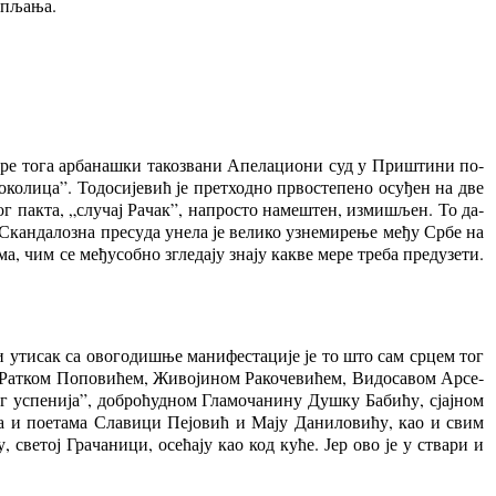
у­пља­ња.
пре то­га ар­ба­на­шки та­ко­зва­ни Апе­ла­ци­о­ни суд у При­шти­ни по­
­ко­ли­ца”. То­до­си­је­вић је прет­ход­но пр­во­сте­пе­но осу­ђен на две
­ског пак­та, „слу­чај Ра­чак”, на­про­сто на­ме­штен, из­ми­шљен. То да­
Скан­да­ло­зна пре­су­да уне­ла је ве­ли­ко уз­не­ми­ре­ње ме­ђу Ср­бе на
а, чим се ме­ђу­соб­но згле­да­ју зна­ју ка­кве ме­ре тре­ба пред­у­зе­ти.
ути­сак са ово­го­ди­шње ма­ни­фе­ста­ци­је је то што сам ср­цем тог
Рат­ком По­по­ви­ћем, Жи­во­ји­ном Ра­ко­че­ви­ћем, Ви­до­са­вом Ар­се­
 ус­пе­ни­ја”, до­бро­ћуд­ном Гла­мо­ча­ни­ну Ду­шку Ба­би­ћу, сјај­ном
а и по­е­та­ма Сла­ви­ци Пе­јо­вић и Ма­ју Да­ни­ло­ви­ћу, као и свим
у, све­тој Гра­ча­ни­ци, осе­ћа­ју као код ку­ће. Јер ово је у ства­ри и