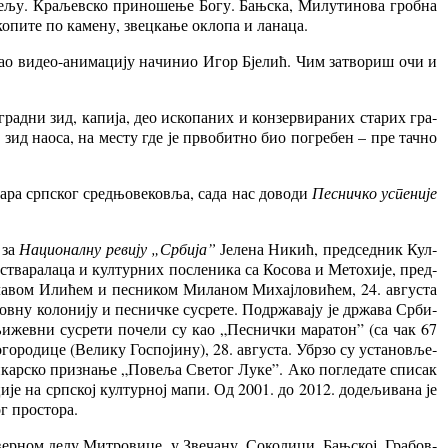
че­љу. Кра­љев­ско при­но­ше­ње Бо­гу. Бањ­ска, Ми­лу­ти­но­ва гроб­на
о­пи­те по ка­ме­ну, звец­ка­ње окло­па и ла­на­ца.
 је као ви­део-ани­ма­ци­ју на­чи­нио Игор Бје­лић. Чим за­тво­риш очи и
рад­ни зид, ка­пи­ја, део ис­ко­па­них и кон­зер­ви­ра­них ста­рих гра­
 зид на­о­са, на ме­сту где је пр­во­бит­но био по­гре­бен – пре тач­но
а­ра срп­ског сред­њо­ве­ко­вља, са­да нас до­во­ди
Пе­снич­ко ус­пе­ни­је
е за
На­ци­о­нал­ну ре­ви­ју „Ср­би­ја”
Је­ле­на Ни­кић, пред­сед­ник Кул­
ства­ра­ла­ца и кул­тур­них по­сле­ни­ка са Ко­со­ва и Ме­то­хи­је, пред­
сла­вом Или­ћем и пе­сни­ком Ми­ла­ном Ми­хај­ло­ви­ћем, 24. ав­гу­ста
­ну ко­ло­ни­ју и пе­снич­ке су­сре­те. По­др­жа­ва­ју је др­жа­ва Ср­би­
Књи­жев­ни су­сре­ти по­че­ли су као „Пе­снич­ки ма­ра­тон” (са чак 67
о­ро­ди­це (Ве­ли­ку Го­спо­ји­ну), 28. ав­гу­ста. Убр­зо су уста­но­вље­
сли­кар­ско при­зна­ње „По­ве­ља Све­тог Лу­ке”. Ако по­гле­да­те спи­сак
ци­је на срп­ској кул­тур­ној ма­пи. Од 2001. до 2012. до­де­љи­ва­на је
г про­сто­ра.
­вер­ном де­лу Ми­тро­ви­це, у Зве­ча­ну, Со­ко­ли­ци, Бањ­ској, Гра­бов­