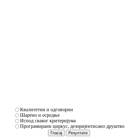
Квалитетни и одговорни
Шарено и осредње
Испод сваког критеријума
Програмирани циркус, дезоријентисано друштво