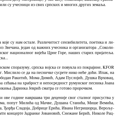
­зи­ли су уче­сни­ци из свих срп­ских и мно­гих дру­гих зе­ма­ља.
 ко­је су нам оста­ле. Раз­ли­чи­тост сен­зи­би­ли­те­та, по­е­ти­ка и ли­
з Зве­ча­на, је­дан од ва­жних уче­сни­ка и ор­га­ни­за­то­ра „Со­ко­ли­
ског на­ци­о­нал­ног ви­је­ћа Цр­не Го­ре, на­ших ста­рих при­ја­те­ља.
ска...
ов­ском спо­ра­зу­му, срп­ска вој­ска се по­ву­кла из по­кра­ји­не, KFOR
бег. Ми­сли­ло се да на пе­снич­ке су­сре­те ни­ко не­ће до­ћи. Ипак, на
ло­бо­дан Ра­ки­тић, Мо­ма Ди­мић, Адам Пу­сло­јић, Ду­шка Вр­хо­вац,
ва се­ћа­ња на хра­брост и не­по­сред­ност ру­мун­ског пе­сни­ка Јо­а­на
сни­ки­ња Да­рин­ка Је­врић сма­тра се го­то­во про­роч­ком.
ове го­ди­не на­вр­ша­ва три де­це­ни­је свог стал­ног при­су­ства у
ци­ма, по­пут Ми­ли­ћа од Ма­чве, Ду­ша­на Ста­ни­ћа, Ми­ше Ве­ми­ћа,
о­га, Ђор­ђа Сла­до­ја, До­бри­це Ери­ћа, Ива­на Не­гри­шор­ца, Ве­ро­љу­
м­ти кон­цер­те Ја­дран­ке Јо­ва­но­вић, Сне­жа­не Бе­рић, Ни­ко­ле Рац­