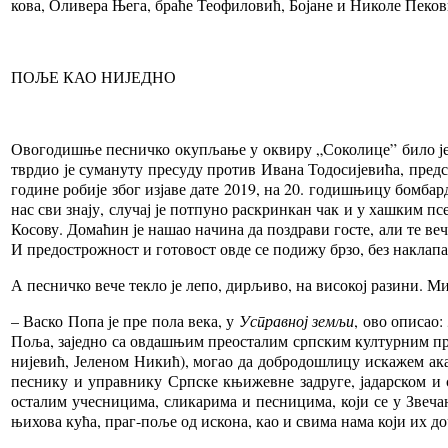
ко­ва, Оли­ве­ра Ње­га, бра­ће Те­о­фи­ло­вић, Бо­ја­не и Ни­ко­ле Пе­к
ПО­ЉЕ КАО НИ­ЈЕД­НО
Ово­го­ди­шње пе­снич­ко оку­пља­ње у окви­ру „Со­ко­ли­це” би­ло је у
твр­дио је су­ма­ну­ту пре­су­ду про­тив Ива­на То­до­си­је­ви­ћа, пред­
го­ди­не ро­би­је због из­ја­ве да­те 2019, на 20. го­ди­шњи­цу бом­бар­
нас сви зна­ју, слу­чај је пот­пу­но рас­крин­кан чак и у ха­шким псе­у­
Ко­со­ву. До­ма­ћин је на­шао на­чи­на да по­здра­ви го­сте, али те ве­че
И пре­до­стро­жност и го­то­вост ов­де се по­ди­жу бр­зо, без на­кла­
А пе­снич­ко ве­че те­кло је ле­по, дир­љи­во, на ви­со­кој ра­зи­ни. М
– Вас­ко По­па је пре по­ла ве­ка, у
Ус­прав­ној зе­мљи
, ово опи­сао:
По­ља, за­јед­но са ов­да­шњим пре­о­ста­лим срп­ским кул­тур­ним пре­
ни­је­вић, Је­ле­ном Ни­кић), мо­гао да до­бро­до­шли­цу ис­ка­жем ака
пе­сни­ку и управ­ни­ку Срп­ске књи­жев­не за­дру­ге, ја­дар­ском и 
оста­лим уче­сни­ци­ма, сли­ка­ри­ма и пе­сни­ци­ма, ко­ји се у Зве­ча­
њи­хо­ва ку­ћа, праг-по­ље од иско­на, као и сви­ма на­ма ко­ји их до­ч