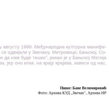
у ав­гу­сту 1999. Ме­ђу­на­род­на кул­тур­на ма­ни­фе­
у се од­ви­ја­ли у Зве­ча­ну, Ми­тро­ви­ци, Бањ­ској, Со­
ме да нам бу­де те­шко”, ре­као је у Бањ­ској Ма­ти­ја
­ва, јер оно ипак, на кра­ју кра­је­ва, за­ви­си од нас.
Пише: Бане Велимировић
Фото: Архива КУД „Звечан”, Архива НР