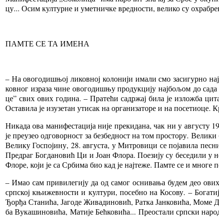
цу... Осим кул­тур­не и умет­нич­ке вред­но­сти, ве­ли­ко су охра­бре
ПАМ­ТЕ СЕ ТА ИМЕ­НА
– На ово­го­ди­шњој ли­ков­ној ко­ло­ни­ји има­ли смо за­си­гур­но нај­ја
ков­ног из­ра­за чи­не ово­го­ди­шњу про­дук­ци­ју нај­бо­љом до са­да 
це” свих ових го­ди­на. – Пра­те­ћи са­др­жај би­ла је из­ло­жба ци­т
Оста­ви­ла је из­у­зе­тан ути­сак на ор­га­ни­за­то­ре и на по­се­ти­о­це.
Ни­ка­да ова ма­ни­фе­ста­ци­ја ни­је пре­ки­да­на, чак ни у ав­гу­сту 
је пре­у­зео од­го­вор­ност за без­бед­ност на том про­сто­ру. Ве­ли­ки
Ве­ли­ку Го­спо­ји­ну, 28. ав­гу­ста, у Ми­тро­ви­ци се по­ја­ви­ла пе­с
Пре­драг Бог­да­но­вић Ци и Јо­ан Фло­ра. По­е­зи­ју су бе­се­ди­ли у н
Фло­ре, ко­ји је са Ср­би­ма био кад је нај­те­же. Пам­те се и мно­ге пе
– Имао сам при­ви­ле­ги­ју да од са­мог осни­ва­ња бу­дем део ових 
срп­ској књи­жев­но­сти и кул­ту­ри, по­себ­но на Ко­со­ву. – Бо­га­
Ђор­ђа Ста­ни­ћа, Ја­го­де Жи­ва­ди­но­вић, Рат­ка Јан­ко­ви­ћа, Мо­ме Д
ба Ву­ка­ши­но­ви­ћа, Ма­ти­је Бећ­ко­ви­ћа... Пре­о­ста­ли срп­ски на­