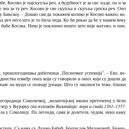
­бе, Ко­со­во је нај­ску­пља реч, а бу­дућ­ност је за све љу­де, па и за
 не зна за ту реч. Ко­со­во је све ску­пља и ску­пља срп­ска реч. Оно
у Бањ­ској. – До­шао сам да по­ка­жем ко­ли­ко је Ко­со­во ва­жно, ко­
ска реч не­го што је то би­ла он­да. Ко би ре­као да ће у на­шем ве­ку
ас би­ће Ко­со­ва. Не­ко је по­кло­нио не­што што ни­је ње­го­во, и они,
а, про­шло­го­ди­шња до­бит­ни­ца „Пе­снич­ког ус­пе­ни­ја”. – Ево, ве­
г је­дин­ства из­ме­ђу оних ко­ји су го­во­ри­ли и оних ко­ји су до­шли да
 знам: на му­ци се по­зна­ју ју­на­ци. Што су окол­но­сти те­же, бли­жи
го­ро­ди­ци Со­ко­лич­кој, „ви­зан­тиј­ској ико­ни пре­то­че­ној у бе­ли
у­зе­ју у Њу­јор­ку (на из­ло­жби
Ви­зан­ти­ја: ве­ра и сна­га 1261–1557.
ла у Со­ко­ли­цу. По ле­ген­ди, са­ма је до­ле­те­ла, чу­дом, не­ки ка­жу
а­сти­ру. Са на­ма су Ду­шко Ба­бић, Бра­ти­слав Ми­ла­но­вић, Бра­ни­