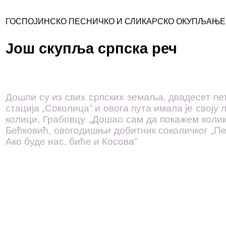
ГОСПОЈИНСКО ПЕСНИЧКО И СЛИКАРСКО ОКУПЉАЊЕ
Још скупља српска реч
До­шли су из свих срп­ских зе­ма­ља, два­де­сет пе­ти
ста­ци­ја „Со­ко­ли­ца” и ово­га пу­та има­ла је сво­ју 
ко­ли­ци, Гра­бов­цу. „До­шао сам да по­ка­жем ко­ли­
Бећ­ко­вић, ово­го­ди­шњи до­бит­ник со­ко­лич­ког „Пе­
Ако бу­де нас, би­ће и Ко­со­ва”