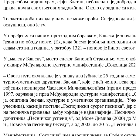
Пред со­бом ви­диш храм, сја­ји. Зла­тан, не­бо­ле­пан, јед­но­бро­да
цр­ква, кру­на свих ње­го­вих за­ду­жби­на. Око­ло су зи­ди­не са ку­ла­
То злат­но до­ба ни­ка­да у на­ма не мо­же про­ћи. Све­јед­но да ли је 
ослу­шнеш, оно је ту.
У по­ре­ђе­њу са на­шим прет­ход­ним бо­рав­ком, Бањ­ска је зна­чај­но
ђе­ви­на по обо­ду пор­те. (Ех, ка­да би­смо је зби­ља пре­по­ди­гли о
се­дам сто­ти­на го­ди­на, у ок­то­бру 1321 – по­но­во је ћи­вот све­тог
У „ма­ле­ну Бањ­ску”, ме­сто еп­ског Ба­но­вић Стра­хи­ње, ме­сто ко­ј
у окви­ру Ме­ђу­на­род­не кул­тур­не ма­ни­фе­ста­ци­је „Со­ко­ли­ца 202
– Ово­га пу­та оку­пља­ње је у зна­ку два ју­би­ле­ја: 25 го­ди­на са­м
тур­но-умет­нич­ког дру­штва „Зве­чан”, ко­је је већ че­тврт ве­ка ор­га
во­ђе­них но­ви­на­ром Ча­сла­вом Ми­ли­са­вље­ви­ћем (пр­вим пред­се
1997. одр­жа­на је пр­ва Ме­ђу­на­род­на кул­тур­на ма­ни­фе­ста­ци­ја „
ја, оп­шти­на Зве­чан, кул­тур­не и умет­нич­ке ор­га­ни­за­ци­је... 
уче­сни­ка), ка­сни­је по­ста­ли „Го­спо­јин­ски су­срет пе­сни­ка”, јер
на пе­снич­ка при­зна­ња, ме­ђу ко­ји­ма је нај­зна­чај­ни­је „Пе­снич­к
до­бит­ни­ка „Пе­снич­ког ус­пе­ни­ја”, од Мо­ме Ди­ми­ћа (2000) до Ма­
и „По­ве­ља за пе­снич­ку бе­се­ду”, а од 2003. до 2017. „Пе­снич­ка по
Ма­ни­фе­ста­ци­ја „Со­ко­ли­ца” има на­ро­чит зна­чај за Ср­бе у оку­пи