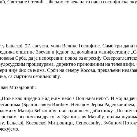
о­вић, Све­тла­не Сте­вић... Жељ­но су че­ка­на та на­ша го­спо­јин­ска ок
 Бањ­ској, 27. ав­гу­ста, уо­чи Ве­ли­ке Го­спо­ји­не. Са­мо три да­на 
сед­ни­ка оп­шти­не Зве­чан и јед­ног од до­ма­ћи­на ма­ни­фе­ста­ци­је „Со
до­ва­ња Ср­ба, да је не­по­сред­ни по­вод за агре­си­ју Се­ве­ро­а­тлант
до­суд­ским про­це­ду­ра­ма, ди­рект­но пре­но­ше­ним на те­ле­ви­зи­ји. 
­ри ни­је био са њи­ма. Ср­би на се­ве­ру Ко­со­ва, пре­ка­ље­ни не­да­ћа­м
па­ња, са смрт­ном озбиљ­но­шћу.
и­лан Ми­хај­ло­вић:
 „По­ље као ни­јед­но Над њим не­бо / Под њим не­бо”. И мој нај­ја­чи 
га­о­ци­ма (Бра­ни­сла­вом Или­ћем, Не­на­дом Је­ром Ра­ден­ко­ви­ћем, 
­де­ми­ку Ма­ти­ји Бећ­ко­ви­ћу, ово­го­ди­шњем до­бит­ни­ку „Пе­снич­ког
срп­ском пе­снич­ком дра­гу­љу Бра­ни­сла­ву Ма­ти­ћу, вр­лим љу­ди­м
ну, Бањ­ској, Ко­сов­ској Ми­тро­ви­ци, Ле­по­са­ви­ћу, Зу­би­ном По­то­к
е­ку­је­мо.