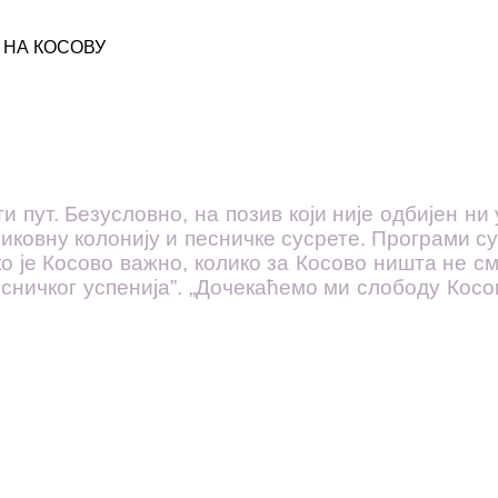
 НА КОСОВУ
 пут. Без­у­слов­но, на по­зив ко­ји ни­је од­би­јен ни 
ли­ков­ну ко­ло­ни­ју и пе­снич­ке су­сре­те. Про­гра­ми с
ко је Ко­со­во ва­жно, ко­ли­ко за Ко­со­во ни­шта не с
снич­ког ус­пе­ни­ја”. „До­че­ка­ће­мо ми сло­бо­ду Ко­со