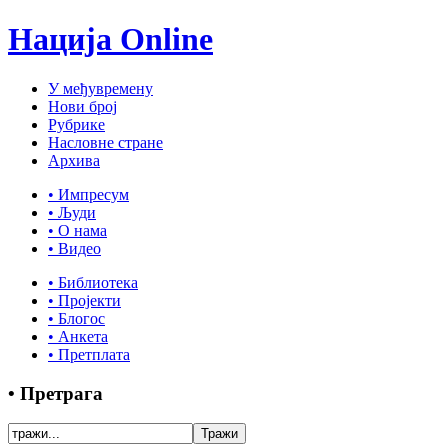
Нација Online
У међувремену
Нови број
Рубрике
Насловне стране
Архива
• Импресум
• Људи
• О нама
• Видео
• Библиотека
• Пројекти
• Блогос
• Анкета
• Претплата
• Претрага