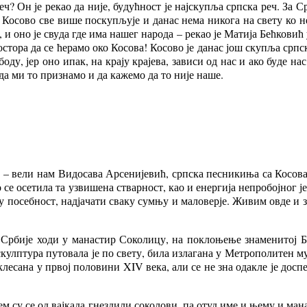
еч? Он је ре­као да ни­је, бу­дућ­ност је нај­ску­пља срп­ска реч. За Ср
ч Ко­со­во све ви­ше по­ску­пљу­је и да­нас не­ма ни­ко­га на све­ту ко
и оно је сву­да где има на­шег на­ро­да – ре­као је Ма­ти­ја Бећ­ко­вић 
­сто­ра да се ће­ра­мо око Ко­со­ва! Ко­со­во је да­нас још ску­пља срп­
о­бо­ду, јер оно ипак, на кра­ју кра­је­ва, за­ви­си од нас и ако бу­де н
да ми то при­зна­мо и да ка­же­мо да то ни­је на­ше.
 ве­ли нам Ви­до­са­ва Ар­се­ни­је­вић, срп­ска пе­сни­ки­ња са Ко­со­в
сно се осе­ти­ла та уз­ви­ше­на ствар­ност, као и енер­ги­ја не­про­бој­но
ву по­себ­ност, над­ја­ча­ти сва­ку сум­њу и ма­ло­вер­је. Жи­вим ов­де и
­би­је хо­ди у ма­на­стир Со­ко­ли­цу, на по­кло­ње­ње зна­ме­ни­тој Бо­
лп­ту­ра пу­то­ва­ла је по све­ту, би­ла из­ла­га­на у Ме­тро­по­ли­тен м
кле­са­на у пр­вој по­ло­ви­ни XIV ве­ка, али се не зна ода­кле је до­спе­
ем су се од вај­ка­да гне­зди­ли со­ко­ло­ви, па отуд име и ње­му и ма­н