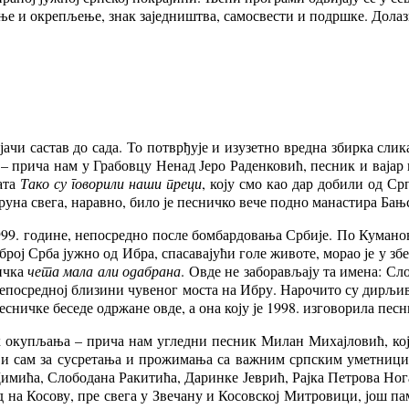
­ње и окре­пље­ње, знак за­јед­ни­штва, са­мо­све­сти и по­др­шке. До­ла
­чи са­став до са­да. То по­твр­ђу­је и из­у­зет­но вред­на зби­р­ка сли­ка
– при­ча нам у Гра­бов­цу Не­над Је­ро Ра­ден­ко­вић, пе­сник и ва­јар и
а­та
Та­ко су го­во­ри­ли на­ши пре­ци
, ко­ју смо као дар до­би­ли од Срп­
 Кру­на све­га, на­рав­но, би­ло је пе­снич­ко ве­че под­но ма­на­сти­ра Бањ­
1999. го­ди­не, не­по­сред­но по­сле бом­бар­до­ва­ња Ср­би­је. По Ку­ма­н
 број Ср­ба ју­жно од Ибра, спа­са­ва­ју­ћи го­ле жи­во­те, мо­рао је у з
нич­ка
че­та ма­ла али ода­бра­на
. Ов­де не за­бо­ра­вља­ју та име­на: С
е­по­сред­ној бли­зи­ни чу­ве­ног мо­ста на Ибру. На­ро­чи­то су дир­љи­
­снич­ке бе­се­де одр­жа­не ов­де, а она ко­ју је 1998. из­го­во­ри­ла пе­
оку­пља­ња – при­ча нам углед­ни пе­сник Ми­лан Ми­хај­ло­вић, ко­ји 
ти­ји сам за су­сре­та­ња и про­жи­ма­ња са ва­жним срп­ским умет­ни­
и­ми­ћа, Сло­бо­да­на Ра­ки­ти­ћа, Да­рин­ке Је­врић, Рај­ка Пе­тр­о­ва Н
род на Ко­со­ву, пре све­га у Зве­ча­ну и Ко­сов­ској Ми­тро­ви­ци, још па