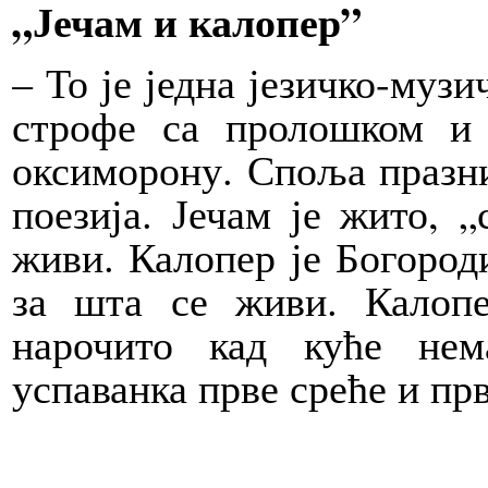
„Јечам и калопер”
– То је једна језичко-музи
строфе са пролошком и
оксиморону. Споља празни
поезија. Јечам је жито, 
живи. Калопер је Богород
за шта се живи. Калоп
нарочито кад куће нем
успаванка прве среће и прв