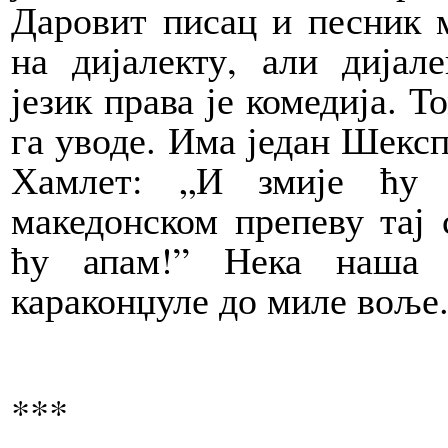
Даровит писац и песник 
на дијалекту, али дијал
језик права је комедија. Т
га уводе. Има један Шексп
Хамлет: „И змије ћу 
македонском препеву тај 
ћу апам!” Нека наша н
караконџуле до миле воље.
***