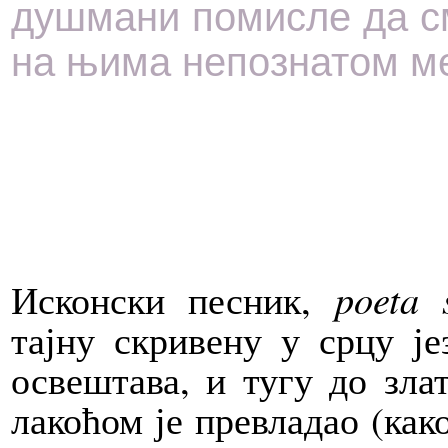
душмани помисле да с
на њима непознатом ме
Исконски песник,
poeta 
тајну скривену у срцу је
освештава, и тугу до зла
лакоћом је превладао (ка