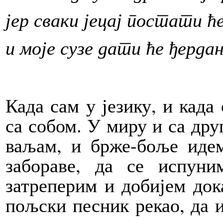
јер сваки јецај постати ћ
и моје сузе дати ће ђердан
Када сам у језику, и када
са собом. У миру и са дру
ваљам, и брже-боље идем
забораве, да се испуни
затреперим и добијем док
пољски песник рекао, да 