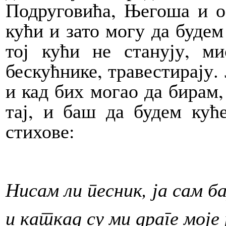
Подруговића, Његоша и ос
кући и зато могу да будем
тој кући не станују, м
бескућнике, травестирају. 
и кад бих могао да бирам,
тај, и баш да будем кућ
стихове:
Нисам ли песник, ја сам 
и каткад су ми драге моје 