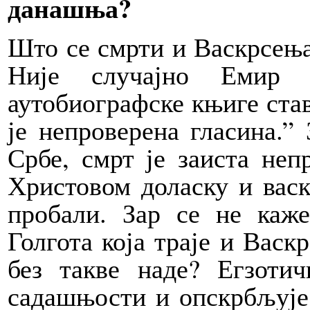
данашња?
Што се смрти и Васкрсења 
Није случајно Емир 
аутобиографске књиге ста
је непроверена гласина.” 
Србе, смрт је заиста непр
Христовом доласку и васк
пробали. Зар се не каже
Голгота која траје и Васк
без такве наде? Егзоти
садашњости и опскрбљује