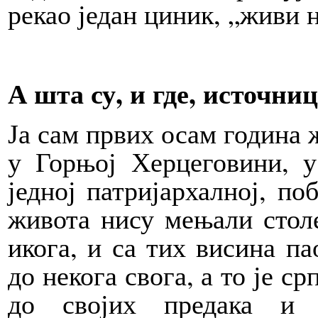
рекао један циник, „живи 
А шта су, и где, источн
Ја сам првих осам година ж
у Горњој Херцеговини, у
једној патријархалној, по
живота нису мењали столе
икога, и са тих висина п
до некога свога, а то је с
до својих предака и 