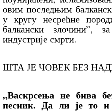
овим последњим балканск
у кругу несрећне пород
балкански злочини”, з
индустрије смрти.
ШТА ЈЕ ЧОВЕК БЕЗ НАД
„Васкрсења не бива б
песник. Да ли је то 