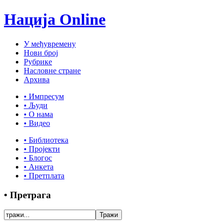
Нација Online
У међувремену
Нови број
Рубрике
Насловне стране
Архива
• Импресум
• Људи
• О нама
• Видео
• Библиотека
• Пројекти
• Блогос
• Анкета
• Претплата
• Претрага