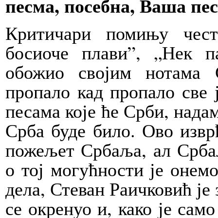
песма, посебна, Ваша пе
Критичари помињу чест
босиоче плави”, „Нек па
обожио својим нотама 
пропало кад пропало све 
песама које ће Срби, надам
Срба буде било. Ово извр
пожељет Србаља, ал Србаљ
о тој могућности је онемо
дела, Стеван Раичковић је 
се окренуо и, како је само