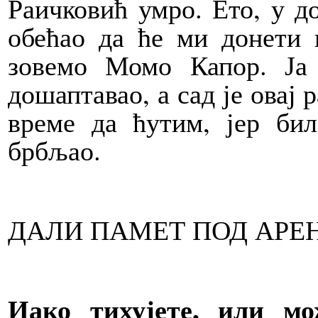
Раичковић умро. Ето, у д
обећао да ће ми донети 
зовемо Момо Капор. Ја
дошаптавао, а сад је овај 
време да ћутим, јер би
брбљао.
ДАЛИ ПАМЕТ ПОД АРЕ
Иако тихујете, или м