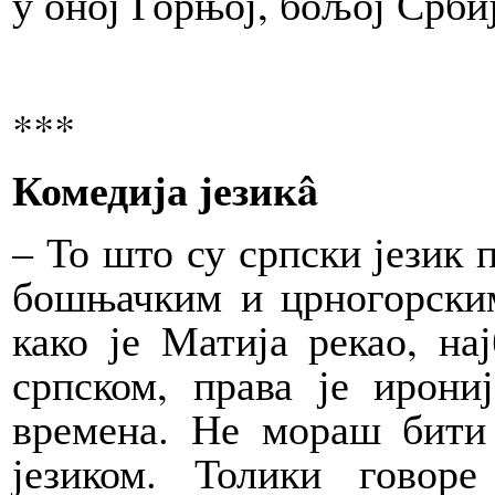
у оној Горњој, бољој Србиј
***
Комедија језикâ
– То што су српски језик 
бошњачким и црногорским
како је Матија рекао, на
српском, права је ирони
времена. Не мораш бити
језиком. Толики говор