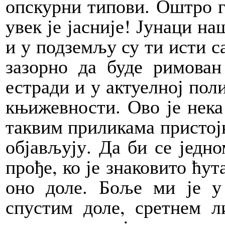
опскурни типови. Оштро г
увек је јасније! Јунаци н
и у подземљу су ти исти с
зазорно да буде римован
естради и у актуелној пол
књижевности. Ово је нека
таквим приликама пристој
објављују. Да би се једно
прође, ко је знаковито ћу
оно доле. Боље ми је у
спустим доле, сретнем ли