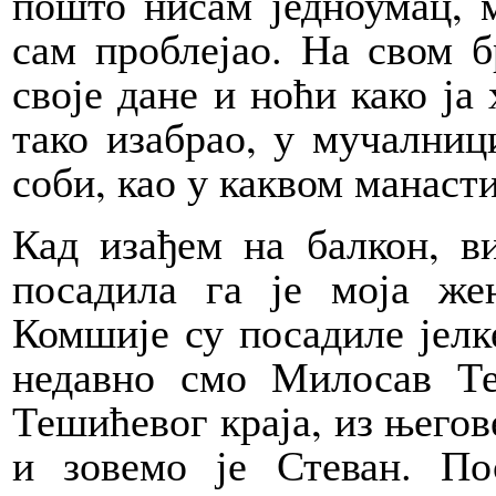
пошто нисам једноумац, 
сам проблејао. На свом б
своје дане и ноћи како ја
тако изабрао, у мучалници,
соби, као у каквом манаст
Кад изађем на балкон, в
посадила га је моја же
Комшије су посадиле јелке
недавно смо Милосав Те
Тешићевог краја, из његове
и зовемо је Стеван. По