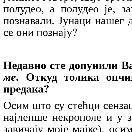
полудео, а полудео је, з
познавали. Јунаци нашег д
се они познају?
Недавно сте допунили В
. Откуд толика опчи
ме
предака?
Осим што су стећци сензац
најлепше некрополе и у з
завичају моје мајке), оси