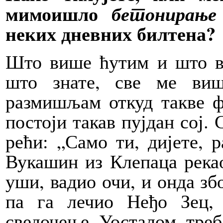
мимоишло
бетонирање
неких дневних билтена?
Што више ћутим и што ви
што знате, све ме виш
размишљам откуд такве 
постоји такав пујдан сој.
рећи: „Само ти, дијете, р
Вукашин из Клепаца рекао
уши, вадио очи, и онда зб
па га лечио Неђо Зец,
сведочење. Уосталом, треб