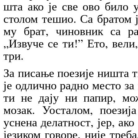
шта ако је све ово било 
столом тешио. Са братом ј
му брат, чиновник са ра
„Извуче се ти!” Ето, вели
три.
За писање поезије ништа ти
је одлично радно место за 
ти не дају ни папир, 
мозак. Уосталом, поезиј
уснена делатност, јер, ако
језиком говоре, није треба