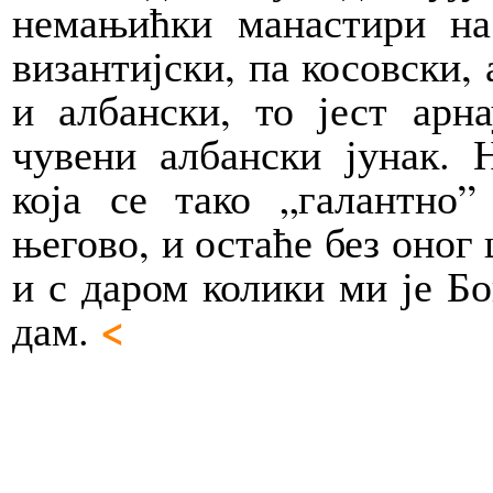
немањићки манастири на
византијски, па косовски, 
и албански, то јест ар
чувени албански јунак. 
која се тако „галантно
његово, и остаће без оног 
и с даром колики ми је Бог
<
дам.