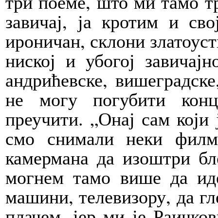
три поеме, што ми тамо т
завичај, ја кротим и сво
ироничан, склони златоуст
ниској и убогој завичајн
андрићевске, вишеградске,
не могу погубити кон
преучити. „Онај сам који 
смо снимали неки филм
камермана да изоштри бле
могнем тамо више да ид
машини, телевизору, да гл
плачем, јер ми је Раичко