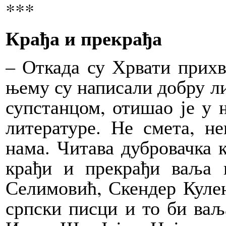
***
Крађа и прекрађа
– Откада су Хрвати прихва
њему су написали добру л
супстанцом, отишао је у 
литературе. Не смета, н
нама. Читава дубровачка 
крађи и прекрађи ваља
Селимовић, Скендер Кулен
српски писци и то би ва