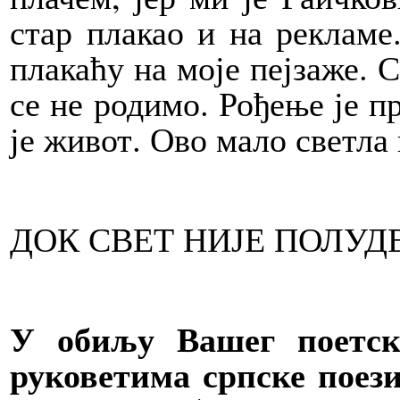
стар плакао и на рекламе
плакаћу на моје пејзаже. С
се не родимо. Рођење је пр
је живот. Ово мало светла 
ДОК СВЕТ НИЈЕ ПОЛУД
У обиљу Вашег поетск
руковетима српске поези