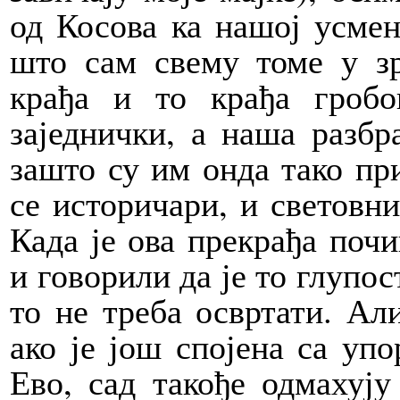
од Косова ка нашој усмен
што сам свему томе у зр
крађа и то крађа гробо
заједнички, а наша разбр
зашто су им онда тако пр
се историчари, и световн
Када је ова прекрађа поч
и говорили да је то глупос
то не треба освртати. Али
ако је још спојена са упо
Ево, сад такође одмахуј