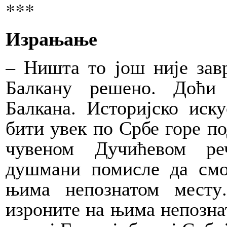
***
Израњање
– Ништа то још није зав
Балкану решено. Доћи
Балкана. Историјско иск
бити увек по Србе горе по
чувеном Дучићевом ре
душмани помисле да смо
њима непознатом месту
изроните на њима непознат