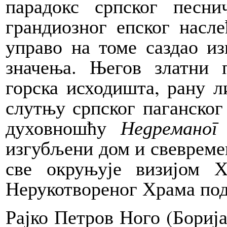
парадокс српског песни
грандиозног епског насле
управо на томе саздао из
значења. Његов златни п
горска исходишта, рану л
слутњу српског паганског
духовношћу
Недреманог
изгубљени дом и свевреме
све окруњује визијом Х
Нерукотвореног Храма под
Рајко Петров Ного (Борија