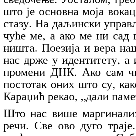
што је основна моја вокац
стазу. На даљински управља
чуће ме, а ако ме ни сад 
ништа. Поезија и вера на
нас држе у идентитету, а 
промени ДНК. Ако сам чи
постотак оних што су, ка
Караџић рекао, „дали паме
Што нас више маргинализ
речи. Све ово дуго траје