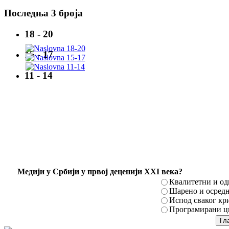
Последња 3 броја
18 - 20
15 - 17
11 - 14
Mедији у Србији у првој деценији XXI века?
Квалитетни и о
Шарено и осред
Испод сваког кр
Програмирани ци