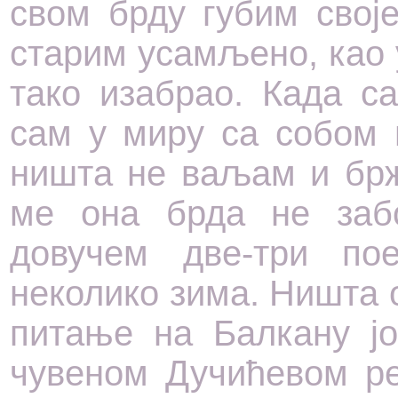
свом брду губим своје
старим усамљено, као 
тако изабрао. Када са
сам у миру са собом 
ништа не ваљам и брж
ме она брда не заб
довучем две-три п
неколико зима. Ништа 
питање на Балкану ј
чувеном Дучићевом ре