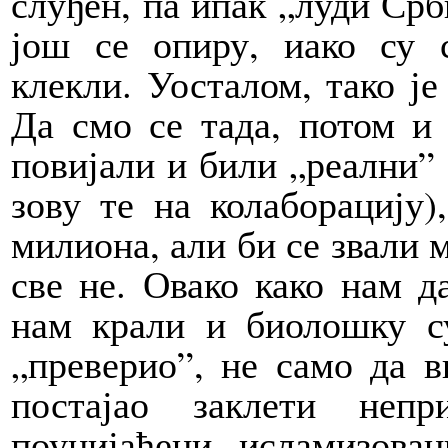
слуђен, па ипак „луди Срб
још се опиру, иако су 
клекли. Уосталом, тако је
Да смо се тада, потом и
повијали и били „реални” 
зову те на колаборацију)
милиона, али би се звали 
све не. Овако како нам д
нам крали и биолошку с
„преверио”, не само да 
постајао заклети неп
поунијаћени, исламизован