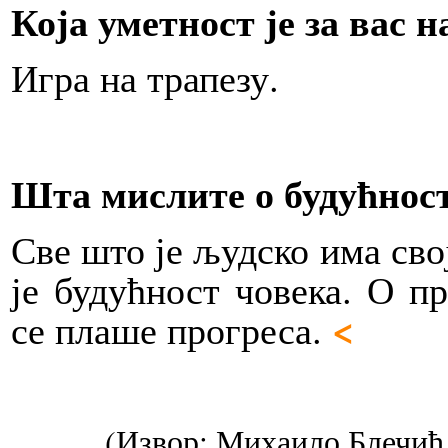
Која уметност је за вас н
Игра на трапезу.
Шта мислите о будућност
Све што је људско има сво
је будућност човека. О пр
<
се плаше прогреса.
(Извор: Михаило Блечић,