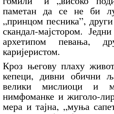
гомили” и „високо под
паметан да се не би лу
„принцом песника”, други
скандал-мајстором. Јед
архетипом певања, д
каријеристом.
Кроз његову плаху живо
кепеци, дивни обични љ
велики мислиоци и ма
нимфоманке и жиголо-лири
мера и тајна, „муња сапет