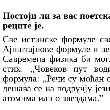
Постоји ли за вас поетск
реците је.
Све истинске формуле св
Ајнштајнове формуле и вер
Савремена физика би мог
стих: „Човеков пут во
формула: „Речи су моћан о
дешава се на подручју јези
атомима или о звездама.”