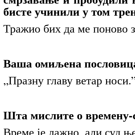
бисте учинили у том тре
Тражио бих да ме поново 
Ваша омиљена пословиц
„Празну главу ветар носи.
Шта мислите о времену-
Време је лажно, али суд ње