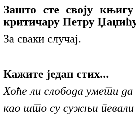
Зашто сте своју књиг
критичару Петру Џаџић
За сваки случај.
Кажите један стих...
Хоће ли слобода умети да
као што су сужњи певали 