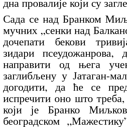
дна провалије који су загл
Сада се над Бранком Миљ
мучних „сенки над Балкано
дочепати бекови триви
зидари псеудожанрова,
направити од њега уче
заглибљену у Јатаган-ма
догодити, да ће се пре
испречити оно што треба,
који је Бранко Миљко
београдском „Мажестику