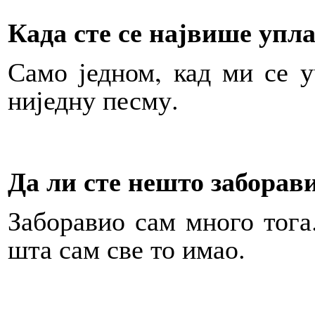
Када сте се највише уп
Само једном, кад ми се 
ниједну песму.
Да ли сте нешто заборав
Заборавио сам много тога
шта сам све то имао.