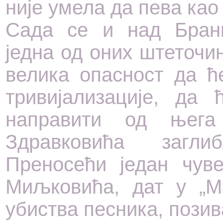
није умела да пева као
Сада се и над Бран
једна од оних штеточи
велика опасност да ћ
тривијализације, да
направити од њега
Здравковића загли
Преносећи један чуве
Миљковића, дат у „М
убиства песника, позив