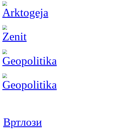
Вртлози