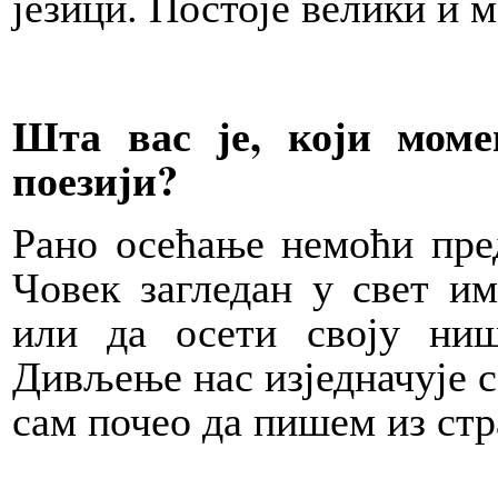
језици. Постоје велики и 
Шта вас је, који моме
поезији?
Рано осећање немоћи пред
Човек загледан у свет им
или да осети своју ниш
Дивљење нас изједначује с
сам почео да пишем из стр