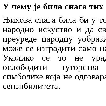
У чему је била снага тих
Њихова снага била би у т
народно искуство и да с
преуреде народну уобраз
може се изградити само н
Уколико се то не ура
ослободити туторства
симболике која не одговар
сензибилитета.