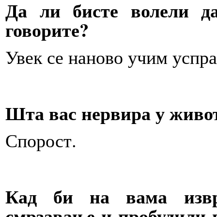
Да ли бисте волели д
говорите?
Увек се наново учим успра
Шта вас нервира у живо
Спорост.
Кад би на вама извр
смрзавање и пробудили в