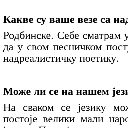
Какве су ваше везе са н
Родбинске. Себе сматрам 
да у свом песничком пос
надреалистичку поетику.
Може ли се на нашем јез
На сваком се језику мо
постоје велики мали нар