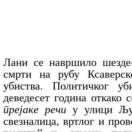
Лани се навршило шезде
смрти на рубу Ксаверс
убиства. Политичког уб
деведесет година откако 
прејаке речи
у улици Љуб
свезналица, вртлог и пров