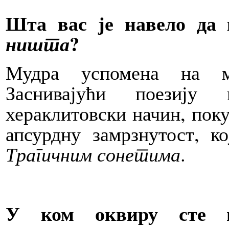
Шта вас је навело да
?
ништа
Мудра успомена на м
Заснивајући поезију
хераклитовски начин, пок
апсурдну замрзнутост, к
Трагичним сонетима
.
У ком оквиру сте п