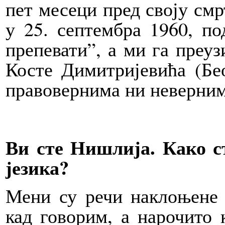
пет месеци пред своју смр
у 25. септембра 1960, п
препевати”, а ми га преу
Косте Димитријевића (Бео
правовернима ни неверним
Ви сте Нишлија. Како ст
језика?
Мени су речи наклоњене 
кад говорим, а нарочито 