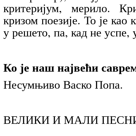
критеријум, мерило. Кр
кризом поезије. То је као 
у решето, па, кад не успе,
Ко је наш највећи савре
Несумњиво Васко Попа.
ВЕЛИКИ И МАЛИ ПЕСН