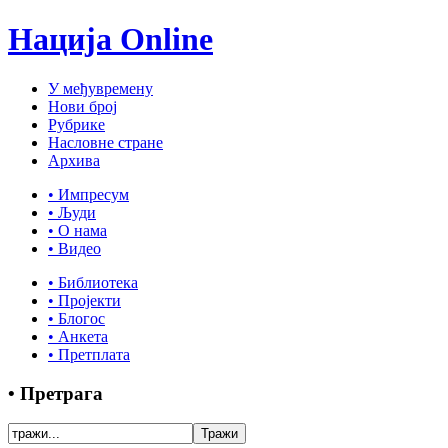
Нација Online
У међувремену
Нови број
Рубрике
Насловне стране
Архива
• Импресум
• Људи
• О нама
• Видео
• Библиотека
• Пројекти
• Блогос
• Анкета
• Претплата
• Претрага