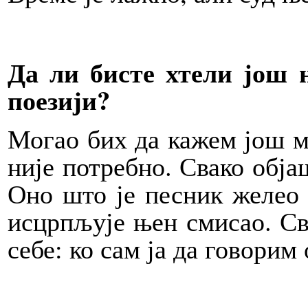
Да ли бисте хтели још 
поезији?
Могао бих да кажем још м
није потребно. Свако обја
Оно што је песник желео
исцрпљује њен смисао. Св
себе: ко сам ја да говорим 