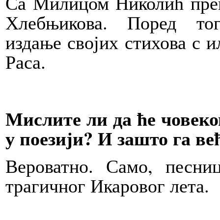
Са Милицом Николић пре
Хлебњикова. Поред то
издање својих стихова с 
Раса.
Мислите ли да ће човеко
у поезији? И зашто га ве
Вероватно. Само, песни
трагичног Икаровог лета.