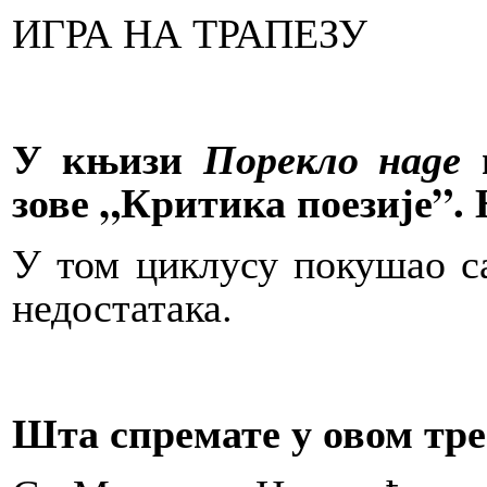
ИГРА НА ТРАПЕЗУ
У књизи
и
Порекло наде
зове „Критика поезије”. 
У том циклусу покушао с
недостатака.
Шта спремате у овом тр