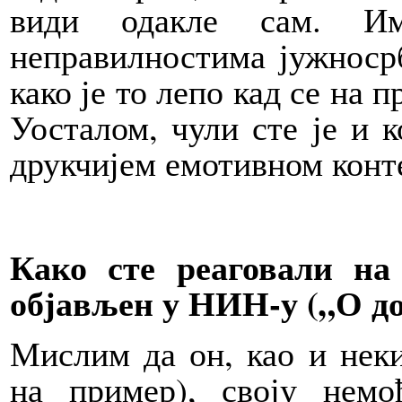
види одакле сам. И
неправилностима јужносрб
како је то лепо кад се на 
Уосталом, чули сте је и 
друкчијем емотивном конт
Како сте реаговали н
објављен у НИН-у („О до
Мислим да он, као и неки
на пример), своју немо