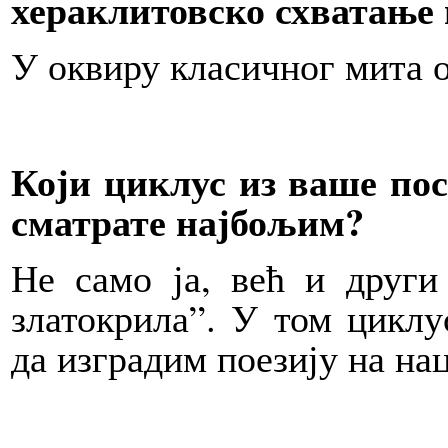
хераклитовско схватањ
У оквиру класичног мита о
Који циклус из ваше по
сматрате најбољим?
Не само ја, већ и други
златокрила”. У том циклу
да изградим поезију на н