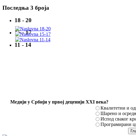
Последња 3 броја
18 - 20
15 - 17
11 - 14
Mедији у Србији у првој деценији XXI века?
Квалитетни и о
Шарено и осред
Испод сваког кр
Програмирани ци