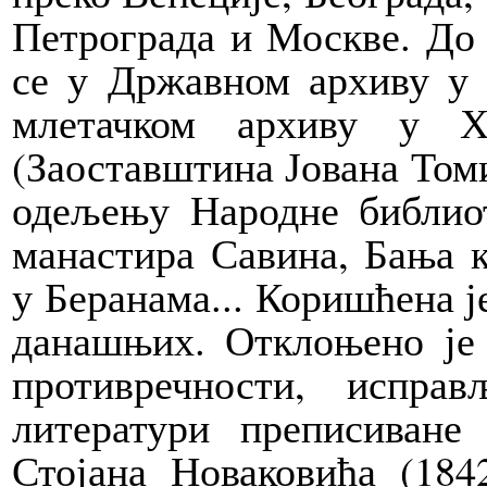
Петрограда и Москве. До
се у Државном архиву у 
млетачком архиву у Х
(Заоставштина Јована Том
одељењу Народне библиот
манастира Савина, Бања 
у Беранама... Коришћена је
данашњих. Отклоњено је
противречности, испр
литератури преписиване
Стојана Новаковића (184