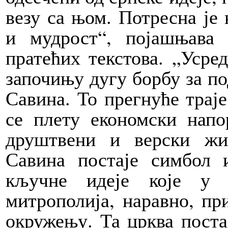
везу са њом. Потресна је 
и мудрост“, појашњава
пратећих текстова. „Усре
започињу дугу борбу за п
Савина. То прегнуће траје
се плету економски напо
друштвени и верски жи
Савина постаје симбол 
кључне идеје које у 
митрополија, наравно, пр
окружењу. Та црква поста