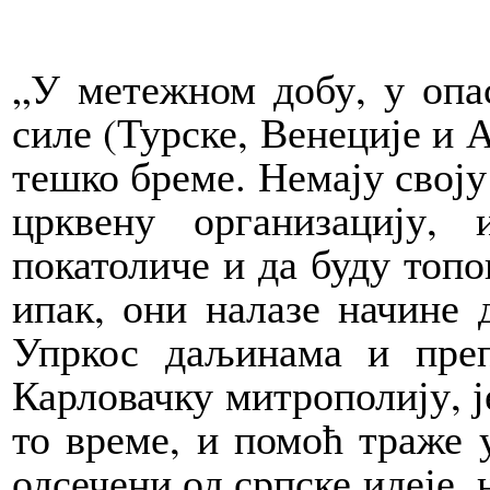
„У метежном добу, у опа
силе (Турске, Венеције и 
тешко бреме. Немају своју
црквену организацију,
покатоличе и да буду топо
ипак, они налазе начине 
Упркос даљинама и преп
Карловачку митрополију, ј
то време, и помоћ траже 
одсечени од српске идеје, 