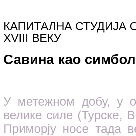
КАПИТАЛНА СТУДИЈА О
XVIII ВЕКУ
Савина као симбол
У метежном добу, у 
велике силе (Турске, В
Приморју носе тада в