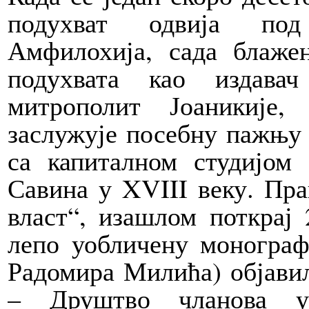
подухват одвија под
Амфилохија, сада блаже
подухвата као издавач
митрополит Јоаникије
заслужује посебну пажњу 
са капиталном студијо
Савина у XVIII веку. Пра
власт“, изашлом поткрај 
лепо уобличену монограф
Радомира Милића) објавил
– Друштво чланова у