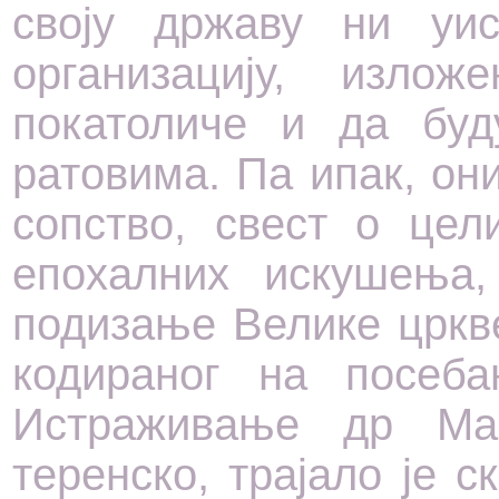
своју државу ни уис
организацију, изл
покатоличе и да буд
ратовима. Па ипак, он
сопство, свест о цел
епохалних искушења,
подизање Велике цркв
кодираног на посеба
Истраживање др Ма
теренско, трајало је с