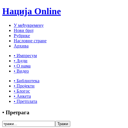
Нација Online
У међувремену
Нови број
Рубрике
Насловне стране
Архива
• Импресум
• Људи
• О нама
• Видео
• Библиотека
• Пројекти
• Блогос
• Анкета
• Претплата
• Претрага