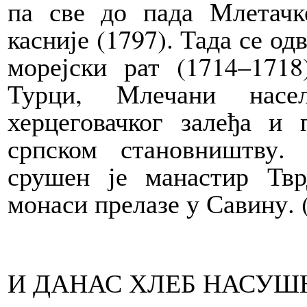
па све до пада Млетачк
касније (1797). Тада се од
морејски рат (1714–171
Турци, Млечани насе
херцеговачког залеђа и
српском становништву.
срушен је манастир Тв
монаси прелазе у Савину. (.
И ДАНАС ХЛЕБ НАСУШ