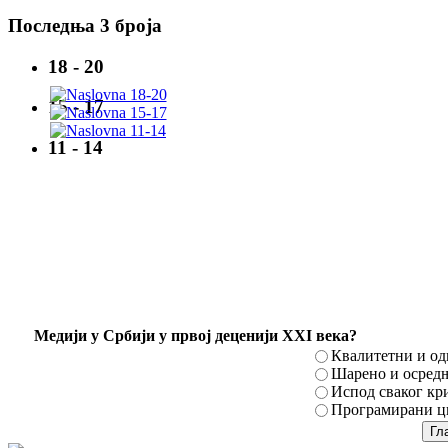
Последња 3 броја
18 - 20
15 - 17
11 - 14
Mедији у Србији у првој деценији XXI века?
Квалитетни и о
Шарено и осред
Испод сваког кр
Програмирани ци