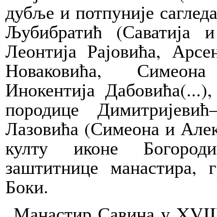
дубље и потпуније сагледа
Љубибратић (Саватија и
Леонтија Рајовића, Арсе
Новаковића, Симеона
Инокентија Дабовића(...)
породице Димитријевић
Лазовића (Симеона и Алекс
култу иконе Богороди
заштитнице манастира, 
Боки.
„Манастир Савина у XVIII 