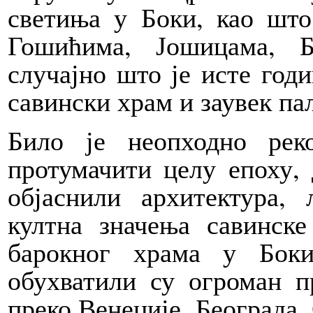
светиња у Боки, као што
Гошићима, Јошицама, 
случајно што је исте годи
савински храм и заувек па
Било је неопходно реко
протумачити целу епоху, 
објаснили архитектура,
култна значења савинске
барокног храма у Бок
обухватили су огроман п
преко Венеције, Београда,