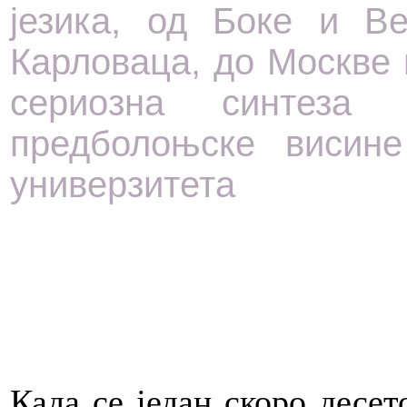
језика, од Боке и Ве
Карловаца, до Москве 
сериозна синтеза
предболоњске висине
универзитета
Када се један скоро десе