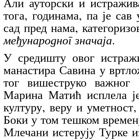
Али ауторски и истражив
тога, годинама, па је сав 
сад пред нама, категориз
међународног значаја
.
У средишту овог истраж
манастира Савина у вртло
тог вишеструко важног 
Марина Матић исплела је
културу, веру и уметност,
Боки у том тешком времену
Млечани истерују Турке из