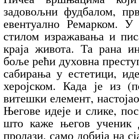
задовољни фудбалом, пр
евентуално Ремарком. У 
стилом изражавања и пис
краја живота. Та рана и
боље рећи духовна преступ
сабирања у естетици, иде
херојском. Када је из (
витешки елемент, настојао 
Његове идеје и слике, пос
што каже његов ученик 
пролази, само добија на с