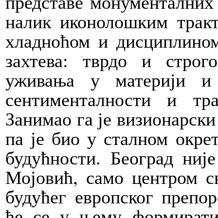
представе монументалних 
налик иконолошким тракт
хладноћом и дисциплино
захтева: тврдо и строг
уживања у материји и
сентименталности и тр
Занимао га је визионарск
па је био у сталном окре
будућности. Београд ниј
Мојовић, само центром с
будућег европског препор
ће се у њему формирати