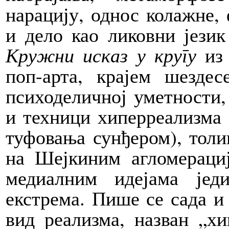
нарацију, однос колажне,
и дело као ликовни језик
Кружни исказ у кругу
из 
поп-арта, крајем шезде
психоделичној уметности,
и техници хиперреализма 
туфовања сунђером), толи
на Шејкиним агломераци
медиалним идејама јед
екстрема. Пише се сада и
вид реализма, назван „хи