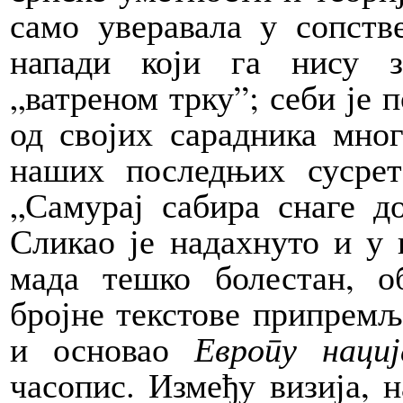
само уверавала у сопств
напади који га нису з
„ватреном трку”; себи је п
од својих сарадника мно
наших последњих сусрет
„Самурај сабира снаге до
Сликао је надахнуто и у
мада тешко болестан, о
бројне текстове припремљ
и основао
Европу нациј
часопис. Између визија, н