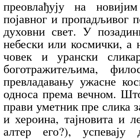
преовлађују на новији
појавног и пропадљивог п
духовни свет. У позадин
небески или космички, а 
човек и урански слика
боготражитељима, фил
превладавању ужасне ко
односа према вечном. Што
прави уметник пре слика з
и хероина, тајновита и л
алтер его?), успевају 