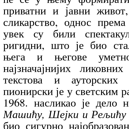
приватни и јавни живот,
сликарство, однос према
увек су били спектаку
ригидни, што је био ста
њега и његове уметн
најзначајнијих ликовни
текстова и ауторских
пионирски је у светским р
1968. насликао је дело 
Машићу, Шејки и Рељићу 
био сигурно најобразован