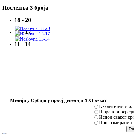
Последња 3 броја
18 - 20
15 - 17
11 - 14
Mедији у Србији у првој деценији XXI века?
Квалитетни и о
Шарено и осред
Испод сваког кр
Програмирани ци