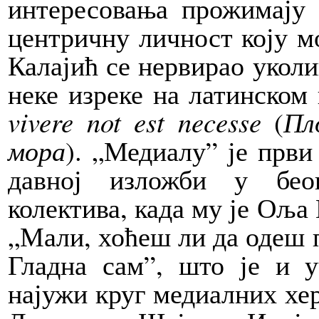
интересовања прожимају 
центричну личност коју м
Калајић се нервирао уколи
неке изреке на латинском
vivere not est necesse
(
Пл
мора
). „Медиалу” је први
давној изложби у беог
колектива, када му је Оља
„Мали, хоћеш ли да одеш 
Гладна сам”, што је и 
најужи круг медиалних хер