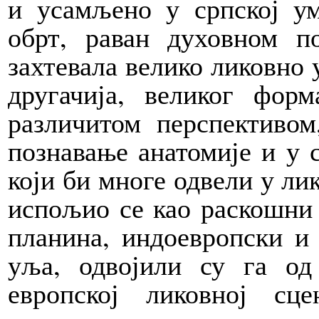
и усамљено у српској ум
обрт, раван духовном п
захтевала велико ликовно 
другачија, великог форм
различитом перспективом
познавање анатомије и у 
који би многе одвели у ли
испољио се као раскошни 
планина, индоевропски и
уља, одвојили су га од
европској ликовној сце