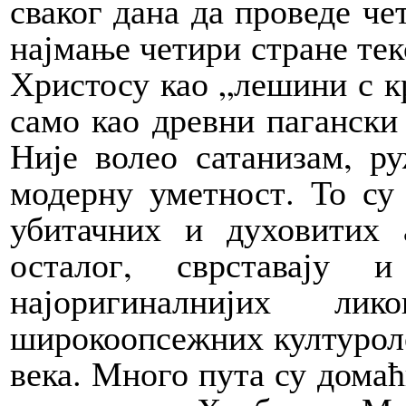
сваког дана да проведе че
најмање четири стране тек
Христосу као „лешини с к
само као древни пагански
Није волео сатанизам, ру
модерну уметност. То су
убитачних и духовитих а
осталог, сврставај
најоригиналнијих л
широкоопсежних културоло
века. Много пута су домаћ