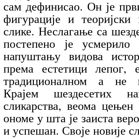
сам дефинисао. Он је прв
фигурације и теоријски 
слике. Неслагање са шезд
постепено је усмерило
напуштању видова истор
према естетици лепог, 
традиционалном а не к
Крајем шездесетих на
сликарства, веома цењен
ономе у шта је заиста веро
и успешан. Своје новије с