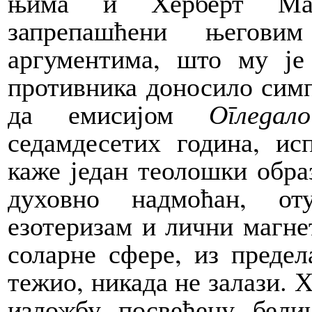
њима и Херберт Марк
запрепашћени његови
аргументима, што му ј
противника доносило симп
да емисијом
Огледал
седамдесетих година, ис
каже један теолошки обра
духовно надмоћан, от
езотеризам и лични магнет
соларне сфере, из предел
тежио, никада не залази. Х
изложбу посвећену бели