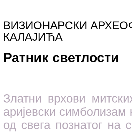
ВИЗИОНАРСКИ АРХЕО
КАЛАЈИЋА
Ратник светлости
Златни врхови митски
аријевски симболизам 
од свега познатог на с