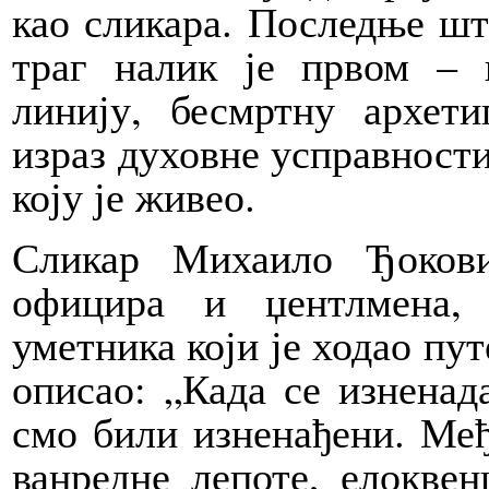
као сликара. Последње шт
траг налик је првом – 
линију, бесмртну архет
израз духовне усправности 
коју је живео.
Сликар Михаило Ђокови
официра и џентлмена,
уметника који је ходао пут
описао: „Када се изненад
смо били изненађени. Међ
ванредне лепоте, елоквен