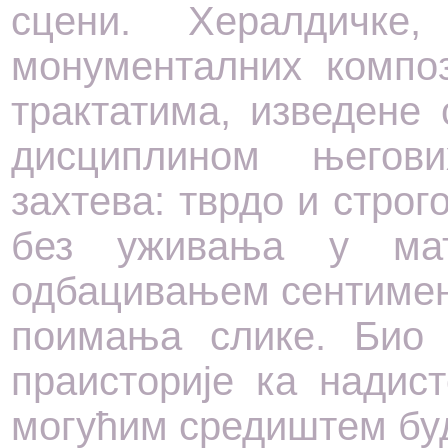
сцени. Хералдичке,
монументалних композ
трактатима, изведене
дисциплином његов
захтева: тврдо и строг
без уживања у мат
одбацивањем сентимен
поимања слике. Био 
праисторије ка надист
могућим средиштем буд