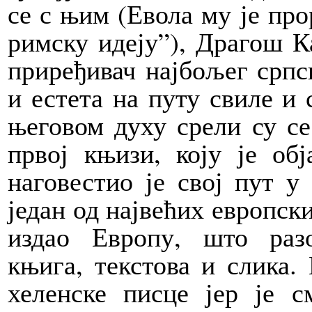
се с њим (Евола му је про
римску идеју”), Драгош Ка
приређивач најбољег српс
и естета на путу свиле и
његовом духу срели су с
првој књизи, коју је обј
наговестио је свој пут у
један од највећих европски
издао Европу, што раз
књига, текстова и слика.
хеленске писце јер је с