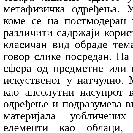
метафизичка одређења. 
коме се на постмодеран 
различити садржаји корис
класичан вид обраде тем
говор слике посредан. На
сфера од предметне или и
искуственог у натчулно.
као апсолутни насупрот 
одређење и подразумева в
материјала уобличени
елементи као облаци,