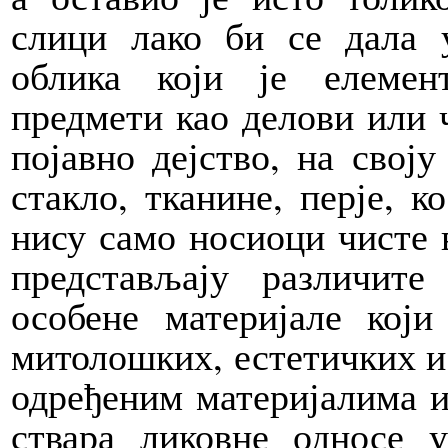
слици лако би се дала 
облика који је елемен
предмети као делови или 
појавно дејство, на своју
стакло, тканине, перје, к
нису само носиоци чисте 
представљају различите
особене материјале кој
митолошких, естетичких и
одређеним материјалима 
ствара ликовне односе у