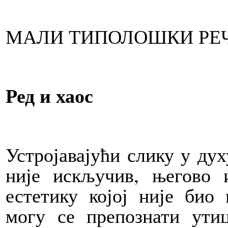
МАЛИ ТИПОЛОШКИ РЕ
Ред и хаос
Устројавајући слику у дух
није искључив, његово 
естетику којој није био
могу се препознати ути