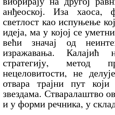
вибрирају на другој рав
анђеоској. Иза хаоса, 
светлост као испуњење кој
идеја, ма у којој се уметн
већи значај од неинте
изражавања. Калајић 
стратегију, метод пр
нецеловитости, не делуј
отвара трајни пут који 
звездама. Стваралаштво ов
и у форми речника, у скла