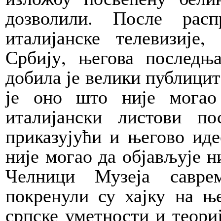
дозволили. После рас
италијанске телевизије
Србију, његова последњ
добила је велики публицит
је оно што није могао
италијански листови п
приказујући и његово ид
није могао да објављује н
Челници Музеја савре
покренули су хајку на ње
српске уметности и теори