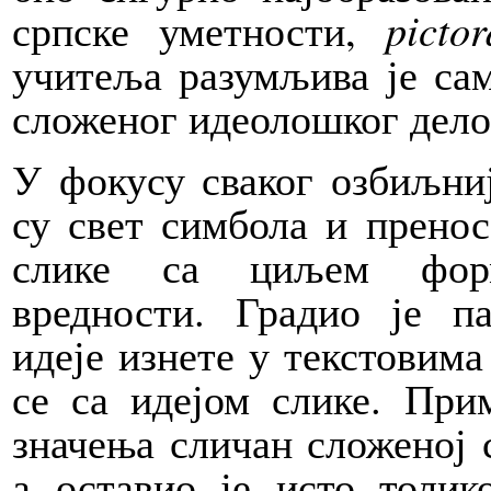
српске уметности,
pictor
учитеља разумљива је са
сложеног идеолошког дело
У фокусу сваког озбиљниј
су свет симбола и пренос
слике са циљем форм
вредности. Градио је па
идеје изнете у текстовима
се са идејом слике. При
значења сличан сложеној с
а оставио је исто толик