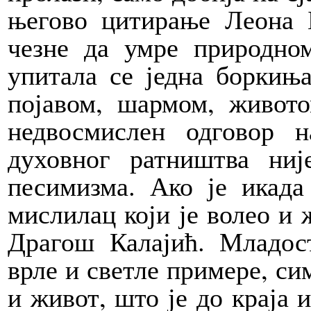
његово цитирање Леона Б
чезне да умре природном
упитала се једна боркиња
појавом, шармом, живот
недвосмислен одговор 
духовног ратништва ниј
песимизма. Ако је икада
мислилац који је волео и 
Драгош Калајић. Младос
врле и светле примере, си
и живот, што је до краја 