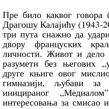
Пре било каквог говора 
Драгошу Калајићу (1943-20
три пута снажно да удари
двору француских краљ
личности. Живот и дело 
разумети без његових „
друге књиге овог мислио
гимназији, љубави за 
иницираног „Медиалом
интересовања за смисао и