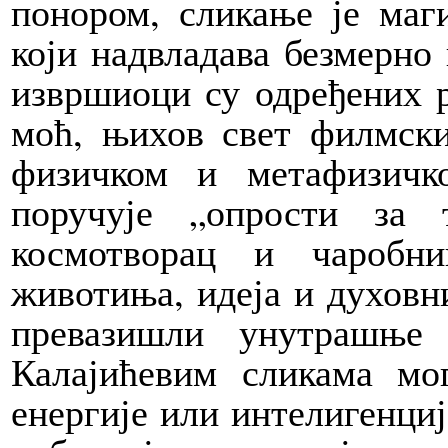
понором, сликање је маг
који надвладава безмерно
извршиоци су одређених р
моћ, њихов свет филмски
физичком и метафизичк
поручује „опрости за 
космотворац и чаробни
животиња, идеја и духовн
превазишли унутрашње
Калајићевим сликама мо
енергије или интелигенције