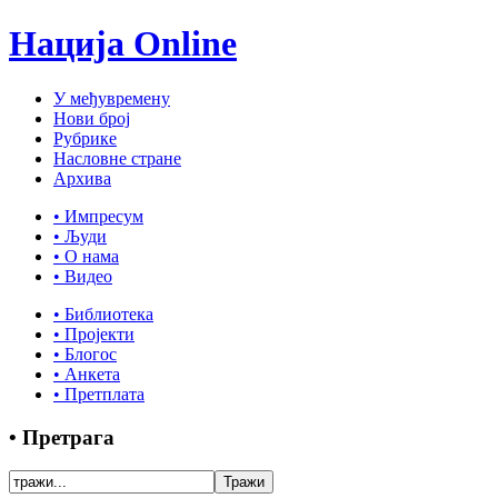
Нација Online
У међувремену
Нови број
Рубрике
Насловне стране
Архива
• Импресум
• Људи
• О нама
• Видео
• Библиотека
• Пројекти
• Блогос
• Анкета
• Претплата
• Претрага