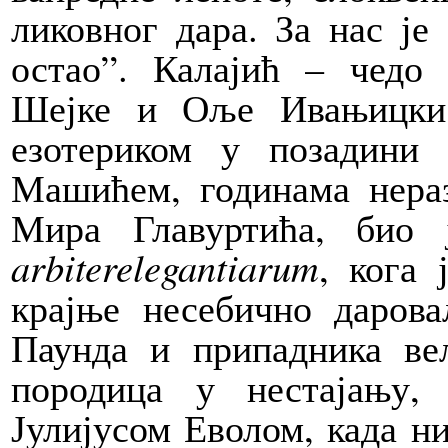
ликовног дара. За нас је
остао”. Калајић – чедо
Шејке и Оље Ивањицки,
езотериком у позадини
Машићем, годинама нера
Мира Главуртића, био ј
arbiter
elegantiarum
, кога
крајње несебично дарова
Паунда и припадника ве
породица у нестајању,
Јулијусом Еволом, када н