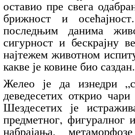
оставио пре свега одабра
брижност и осећајнос
последњим данима живо
сигурност и бескрајну ве
најтежем животном испиту
какве је ковине био саздан.
Желео је да изнедри „с
деведесетих открио чари
Шездесетих је истражив
предметног, фигуралног и
набрајања, метаморфозе