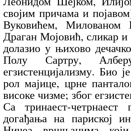
Леонидом Шејком, Илијо
својим причама и појаво
Вуковићем, Милованом 
Драган Мојовић, сликар и 
долазио у њихово дечачк
Полу Сартру, Албе
егзистенцијализму. Био је
рол мајице, црне пантал
високе чизме; због егзисте
Са тринаест-четрнаест
догађања на париској ин
Ничеа вршњацима који