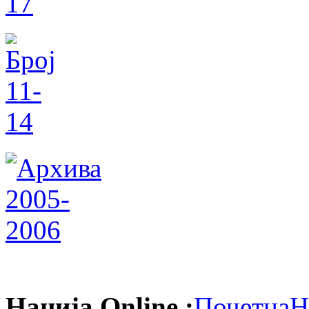
Нација Online :
Почетна
Н