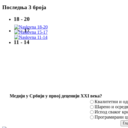
Последња 3 броја
18 - 20
15 - 17
11 - 14
Mедији у Србији у првој деценији XXI века?
Квалитетни и о
Шарено и осред
Испод сваког кр
Програмирани ци