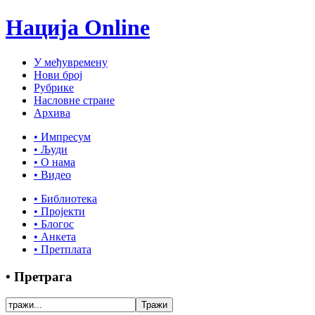
Нација Online
У међувремену
Нови број
Рубрике
Насловне стране
Архива
• Импресум
• Људи
• О нама
• Видео
• Библиотека
• Пројекти
• Блогос
• Анкета
• Претплата
• Претрага