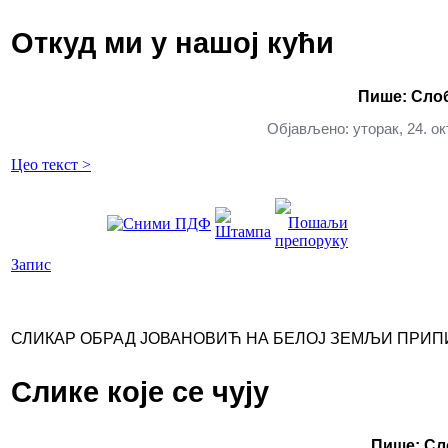
Откуд ми у нашој кући
Пише: Сло
Објављено: уторак, 24. ок
Цео текст >
Запис
СЛИКАР ОБРАД ЈОВАНОВИЋ НА БЕЛОЈ ЗЕМЉИ ПРИ
Слике које се чују
Пише: Сл