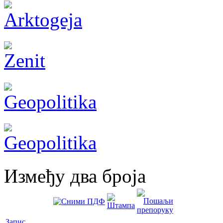
Између два броја
Запис