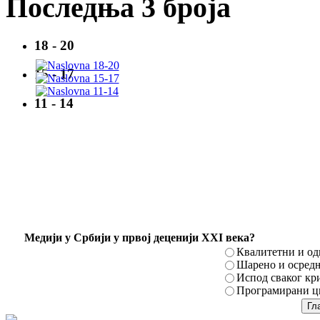
Последња 3 броја
18 - 20
15 - 17
11 - 14
Mедији у Србији у првој деценији XXI века?
Квалитетни и о
Шарено и осред
Испод сваког кр
Програмирани ци