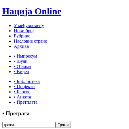
Нација Online
У међувремену
Нови број
Рубрике
Насловне стране
Архива
• Импресум
• Људи
• О нама
• Видео
• Библиотека
• Пројекти
• Блогос
• Анкета
• Претплата
• Претрага