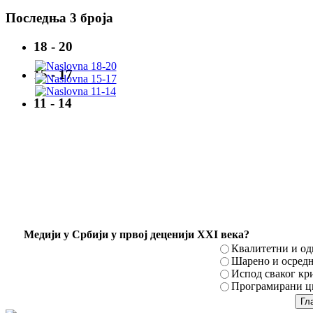
Последња 3 броја
18 - 20
15 - 17
11 - 14
Mедији у Србији у првој деценији XXI века?
Квалитетни и о
Шарено и осред
Испод сваког кр
Програмирани ци