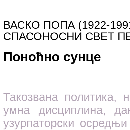
ВАСКО ПОПА (1922-19
СПАСОНОСНИ СВЕТ П
Поноћно сунце
Такозвана политика, 
умна дисциплина, да
узурпаторски осредњи