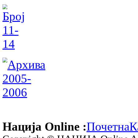
Нација Online :
Почетна
К