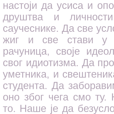
настоји да усиса и оп
друштва и личност
саучеснике. Да све усл
жиг и све стави у 
рачуница, своје идео
свог идиотизма. Да про
уметника, и свештеник
студента. Да заборав
оно због чега смо ту.
то. Наше је да безусл