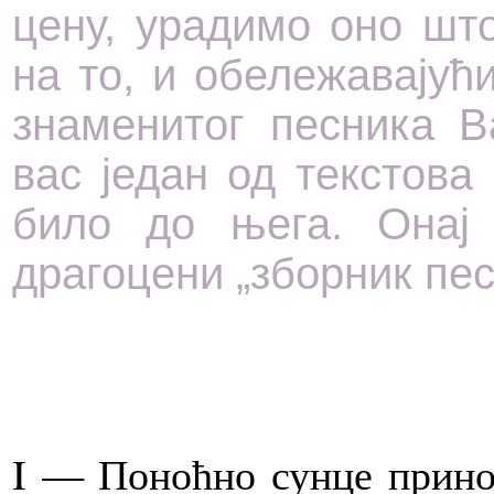
цену, урадимо оно што
на то, и обележавају
знаменитог песника В
вас један од текстова 
било до њега. Онај 
драгоцени „зборник пе
I — Поноћно сунце принос