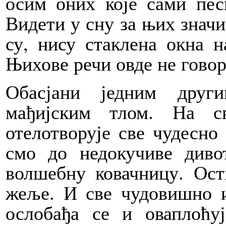
осим оних које сами пес
Видети у сну за њих знач
су, нису стаклена окна н
Њихове речи овде не говор
Обасјани једним друг
мађијским тлом. На с
отелотворује све чудесно
смо до недокучиве диво
волшебну ковачницу. Ост
жеље. И све чудовишно и
ослобађа се и оваплоћу