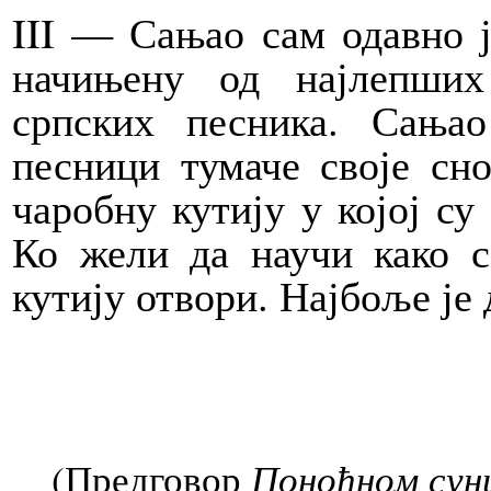
III — Сањао сам одавно ј
начињену од најлепших
српских песника. Сања
песници тумаче своје сн
чаробну кутију у којој с
Ко жели да научи како с
кутију отвори. Најбоље је 
Поноћном сунц
(Предговор