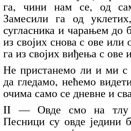
га, чини нам се, од сам
Замесили га од уклетих
сугласника и чарањем до б
из својих снова с ове или 
га из својих виђења с ове 
Не пристанемо ли и ми с
да гледамо, нећемо видет
очима само се дневне и св
II — Овде смо на тлу 
Песници су овде једини б