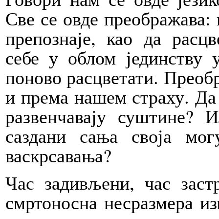
Све се овде преображава: к
препознаје, као да расцв
себе у облом јединству у
поново расцветати. Преоб
и према нашем страху. Да 
развенчавају суштине? 
саздани сања своја мог
васкрсавања?
Час задивљени, час заст
смртоносна несразмера из