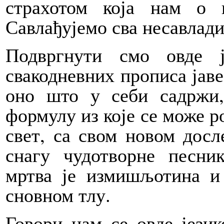
страхотом која нам о г
Савлађујемо сва несавлади
Подвргнути смо овде 
свакодневних прописа јаве
оно што у себи садржи
формулу из које се може ро
свет, са свом новом дос
снагу чудотворне песник
мртва је измишљотина и
сновном тлу.
Говори нам се овде јези