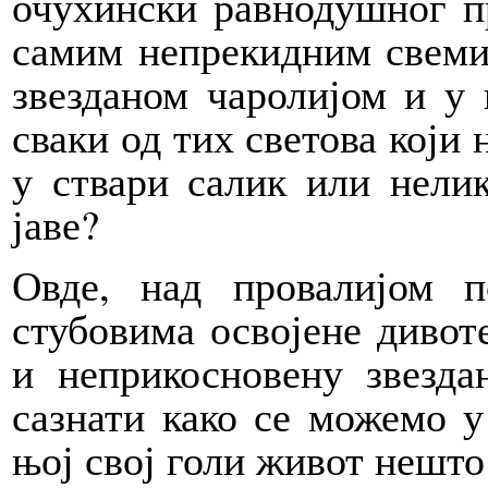
очухински равнодушног пр
самим непрекидним свеми
звезданом чаролијом и у 
сваки од тих светова који 
у ствари салик или нели
јаве?
Овде, над провалијом п
стубовима освојене дивот
и неприкосновену звезд
сазнати како се можемо у
њој свој голи живот нешто