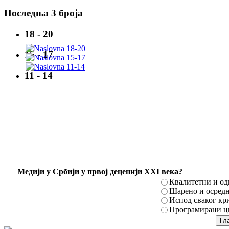
Последња 3 броја
18 - 20
15 - 17
11 - 14
Mедији у Србији у првој деценији XXI века?
Квалитетни и о
Шарено и осред
Испод сваког кр
Програмирани ци