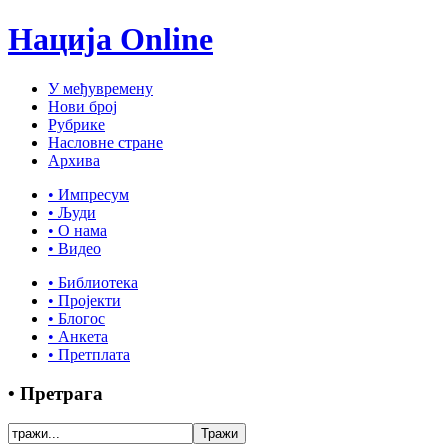
Нација Online
У међувремену
Нови број
Рубрике
Насловне стране
Архива
• Импресум
• Људи
• О нама
• Видео
• Библиотека
• Пројекти
• Блогос
• Анкета
• Претплата
• Претрага