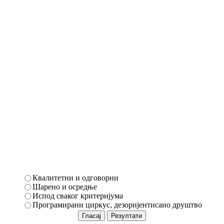
Квалитетни и одговорни
Шарено и осредње
Испод сваког критеријума
Програмирани циркус, дезоријентисано друштво