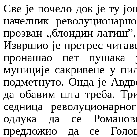
Све је почело док је ту јо
начелник револуционарн
прозван „блондин латиш”, 
Извршио је претрес читаве
пронашао пет пушака 
муниције сакривене у пиљ
подметнуто. Онда је Авдв
да обавим шта треба. Три
седница револуционарног
одлука да се Романов
предложио да се Голо