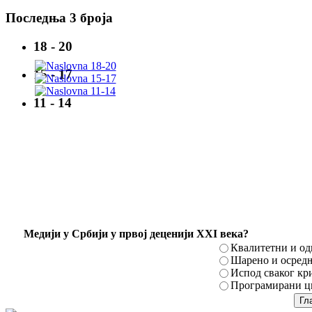
Последња 3 броја
18 - 20
15 - 17
11 - 14
Mедији у Србији у првој деценији XXI века?
Квалитетни и о
Шарено и осред
Испод сваког кр
Програмирани ци