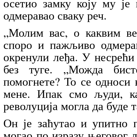
осетио замку коју му је 
одмеравао сваку реч.
„Молим вас, о каквим ве
споро и пажљиво одмерав
окренули леђа. У несрећи 
без туге. „Можда бис
помогнете? То се односи 
мене. Ипак смо људи, к
револуција могла да буде т
Он је заћутао и упитно п
могао по изразу његовог л