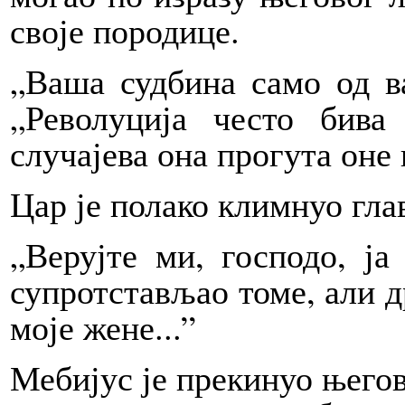
своје породице.
„Ваша судбина само од ва
„Револуција често бива
случајева она прогута оне 
Цар је полако климнуо гла
„Верујте ми, господо, ја
супротстављао томе, али др
моје жене...”
Мебијус је прекинуо његов