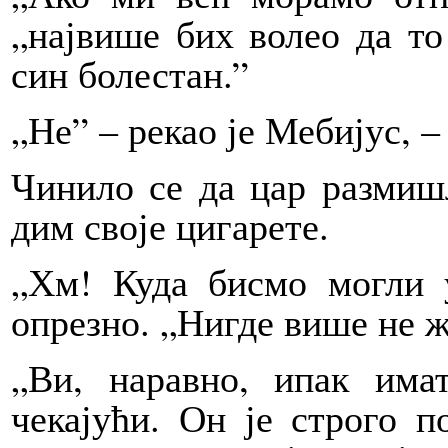
„највише бих волео да то
син болестан.”
„Не” – рекао је Мебијус, –
Чинило се да цар размиш
дим своје цигарете.
„Хм! Куда бисмо могли у
опрезно. „Нигде више не ж
„Ви, наравно, ипак има
чекајући. Он је строго п