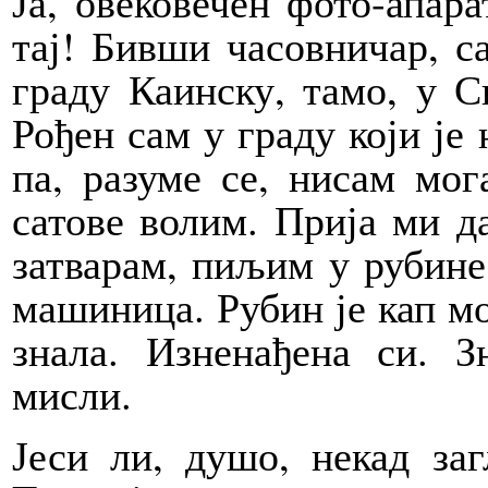
Ја, овековечен фото-апара
тај! Бивши часовничар, са
граду Каинску, тамо, у Си
Рођен сам у граду који је
па, разуме се, нисам мог
сатове волим. Прија ми д
затварам, пиљим у рубине
машиница. Рубин је кап мо
знала. Изненађена си. 
мисли.
Јеси ли, душо, некад за