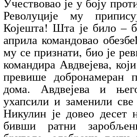
Учествовао је у боју прот
Револуције му припису
Којешта! Шта је било – б
априла командовао обезбе
му се признати, био је ре
командира Авдвејева, који
превише добронамеран п
дома. Авдвејева и ње
ухапсили и заменили све
Никулин је довео десет 
бивши ратни заробљен