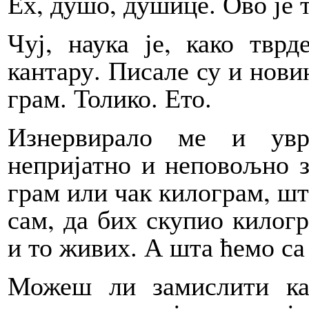
Ех, душо, душице. Ово је 
Чуј, наука је, како твр
кантару. Писале су и нови
грам. Толико. Ето.
Изнервирало ме и увр
непријатно и неповољно з
грам или чак килограм, шт
сам, да бих скупио килог
и то живих. А шта ћемо с
Можеш ли замислити ка