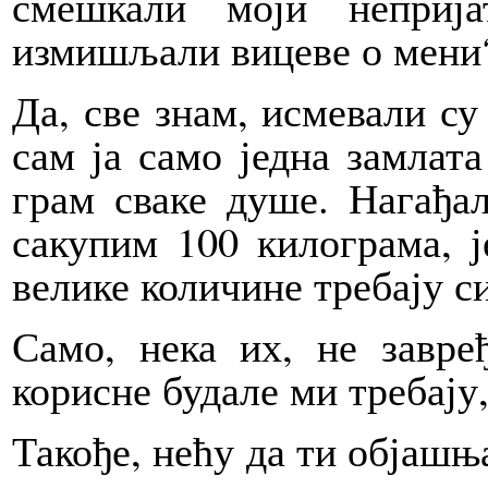
смешкали моји неприј
измишљали вицеве о мени
Да, све знам, исмевали су
сам ја само једна замлата
грам сваке душе. Нагађа
сакупим 100 килограма, је
велике количине требају си
Само, нека их, не завр
корисне будале ми требају
Такође, нећу да ти објашњ