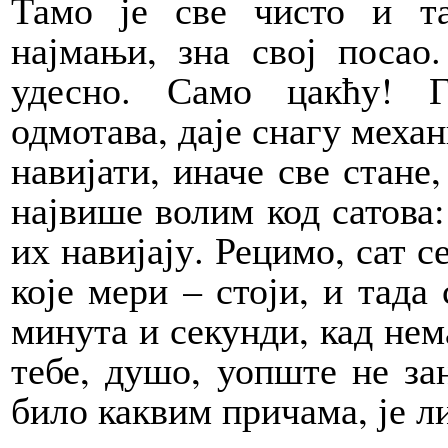
Тамо је све чисто и та
најмањи, зна свој посао.
удесно. Само цакћу! 
одмотава, даје снагу механ
навијати, иначе све стане
највише волим код сатова:
их навијају. Рецимо, сат с
које мери – стоји, и тада
минута и секунди, кад нем
тебе, душо, уопште не за
било каквим причама, је ли