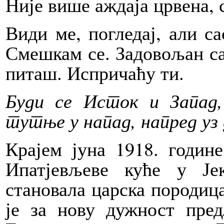
Није више аждаја црвена, с
Види ме, погледај, али са
Смешкам се. Задовољан са
питаш. Испричаћу ти.
Буди се Исток и Запад,
тутње у напад, напред уз д
Крајем јуна 1918. годин
Ипатјевљеве куће у Је
становала царска породиц
је за нову дужност пре