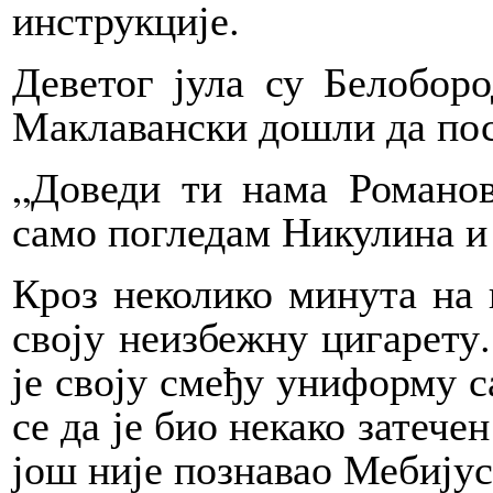
инструкције.
Деветог јула су Белобор
Маклавански дошли да пос
„Доведи ти нама Романов
само погледам Никулина и
Кроз неколико минута на 
своју неизбежну цигарету
је своју смеђу униформу 
се да је био некако затече
још није познавао Мебијус