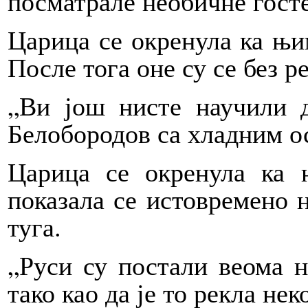
посматрале необичне госте
Царица се окренула ка њи
После тога оне су се без р
„Ви још нисте научили д
Белобородов са хладним о
Царица се окренула ка
показала се истовремено 
туга.
„Руси су постали веома н
тако као да је то рекла не