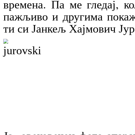
времена. Па ме гледај, к
пажљиво и другима покажи
ти си Јанкељ Хајмович Јур