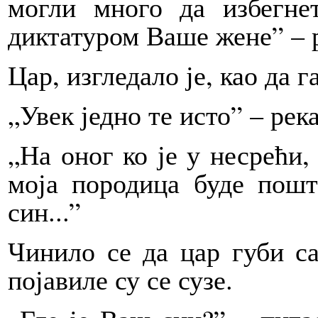
могли много да избегне
диктатуром Ваше жене” – р
Цар, изгледало је, као да г
„Увек једно те исто” – река
„На оног ко је у несрећи,
моја породица буде пошт
син...”
Чинило се да цар губи с
појавиле су се сузе.