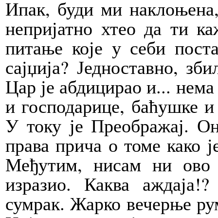
Ипак, буди ми наклоњена,
непријатно хтео да ти ка
питање које у себи пост
сајџија? Једноставно, зби
Цар је абдицирао и... нем
и господарице, баћушке и
У току је Преображај. Он
права прича о томе како ј
Међутим, нисам ни ово 
изразио. Каква аждаја!
сумрак. Жарко вечерње рум