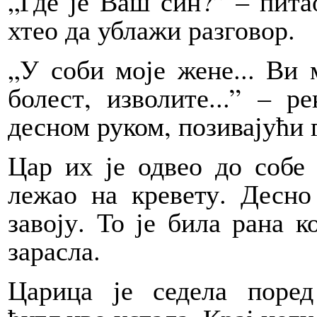
„Где је Ваш син?” – пита
хтео да ублажи разговор.
„У соби моје жене... Ви 
болест, изволите...” – р
десном руком, позивајући г
Цар их је одвео до собе 
лежао на кревету. Десно
завоју. То је била рана к
зарасла.
Царица је седела поре