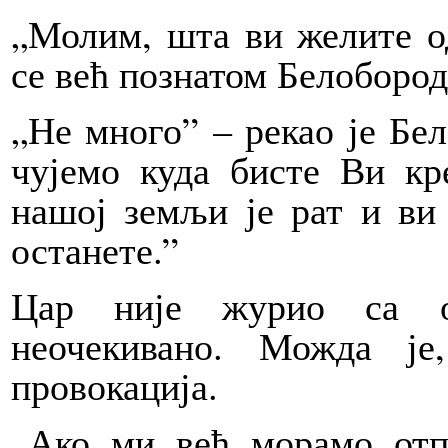
„Молим, шта ви желите од
се већ познатом Белобород
„Не много” – рекао је Бе
чујемо куда бисте Ви кр
нашој земљи је рат и ви
останете.”
Цар није журио са о
неочекивано. Можда ј
провокација.
„Ако ми већ морамо отпу