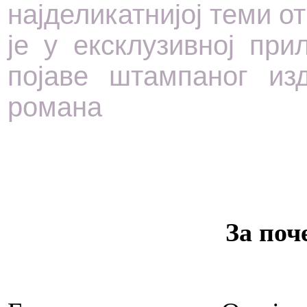
најделикатнијој теми от
је у ексклузивној пр
појаве штампаног из
романа
За поч