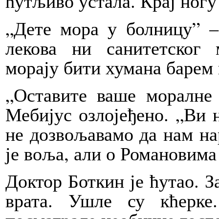
ћутљиво устала. Крај ногу 
„Дете мора у болницу” –
лекова ни санитетског 
морају бити хумана барем 
„Оставите ваше моралне 
Мебијус озлојеђено. „Ви 
не дозвољавамо да нам на
је воља, али о Романовима
Доктор Боткин је ћутао. З
врата. Ушле су кћерк