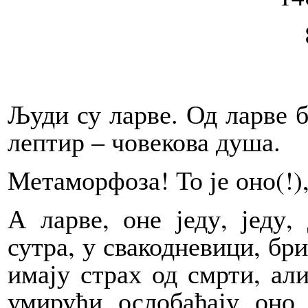
Људи су ларве. Од ларве бу
лептир – човекова душа.
Метаморфоза! То је оно(!)
А ларве, оне једу, једу,
сутра, у свакодневици, бри
имају страх од смрти, ал
умирући ослобађају оно 