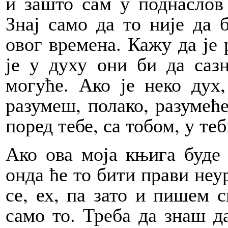
и зашто сам у поднаслов
Знај само да то није да 
овог времена. Кажу да је 
је у духу они би да сазн
могуће. Ако је неко дух,
разумеш, полако, разумећ
поред тебе, са тобом, у теб
Ако ова моја књига буде 
онда ће то бити прави неу
се, ех, па зато и пишем с
само то. Треба да знаш да