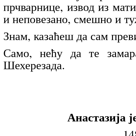
прчварнице, извод из мати
и неповезано, смешно и туж
Знам, казаћеш да сам прев
Само, нећу да те замар
Шехерезада.
Анастазија ј
14