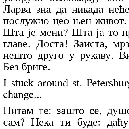
Ларва зна да никада неће
послужио цео њен живот. З
Шта је мени? Шта ја то п
главе. Доста! Заиста, м
нешто друго у рукаву. Ви
Без бриге.
I stuck around st. Petersbu
change...
Питам те: зашто се, душ
сам? Нека ти буде: даћу