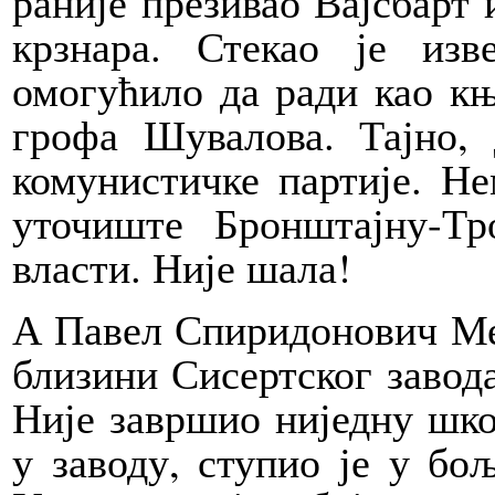
раније презивао Вајсбарт 
крзнара. Стекао је из
омогућило да ради као к
грофа Шувалова. Тајно, 
комунистичке партије. Н
уточиште Бронштајну-Тр
власти. Није шала!
А Павел Спиридонович Мед
близини Сисертског завода
Није завршио ниједну шко
у заводу, ступио је у бо