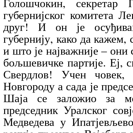
Голошчокин, секретар 
губернијског комитета Ле
друг! И он је осуђив
губернију, како да кажем, 
и што је најважније – они
бољшевичке партије. Еј, 
Свердлов! Учен човек,
Новгороду а сада је предсе
Шаја се заложио за ме
председник Уралског совј
Медведева у Ипатјевљево