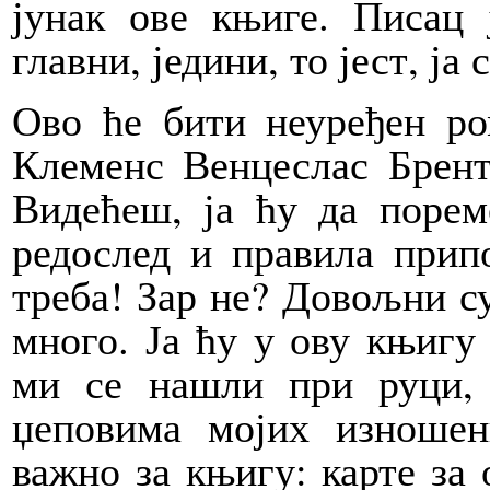
јунак ове књиге. Писац 
главни, једини, то јест, ја
Ово ће бити неуређен ро
Клеменс Венцеслас Брент
Видећеш, ја ћу да порем
редослед и правила прип
треба! Зар не? Довољни с
много. Ја ћу у ову књигу
ми се нашли при руци,
џеповима мојих изноше
важно за књигу: карте за 