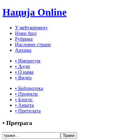
Нација Online
У међувремену
Нови број
Рубрике
Насловне стране
Архива
• Импресум
• Људи
• О нама
• Видео
• Библиотека
• Пројекти
• Блогос
• Анкета
• Претплата
• Претрага