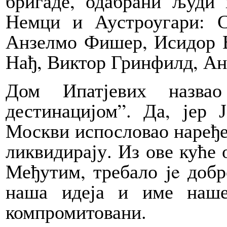
бригаде, одабрани људи
Немци и Аустроугари: С
Анзелмо Фишер, Исидор 
Нађ, Виктор Гринфилд, Ан
Дом Ипатјевих назва
дестинацијом”. Да, јер
Москви испословао наређе
ликвидирају. Из ове куће 
Међутим, требало je добр
наша идеја и име наш
компромитовани.