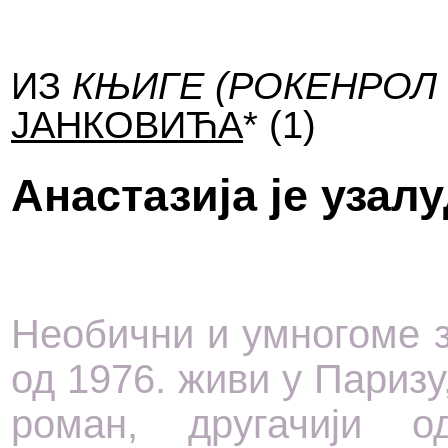
ИЗ
КЊИГЕ
(РОКЕНРОЛ
ЈАНКОВИЋА
* (1)
Анастазија је узал
Необични и умногоме з
од 1976. живи у Паризу
роман, другачији 