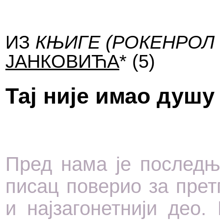
ИЗ
КЊИГЕ
(РОКЕНРОЛ
ЈАНКОВИЋА
* (5)
Тај није имао душу
Пред нама је последњ
писац поверио за прет
и најзагонетнији део