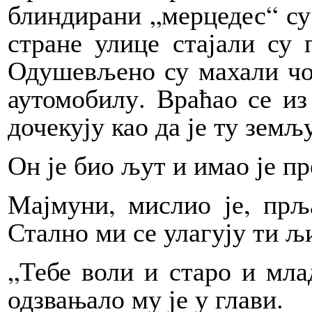
блиндирани „мерцедес“ су
стране улице стајали су 
Одушевљено су махали чов
аутомобилу. Враћао се из
дочекују као да је ту земљ
Он је био љут и имао је пр
Мајмуни, мислио је, прљ
Стално ми се улагују ти љи
„Тебе воли и старо и млад
одзвањало му је у глави.