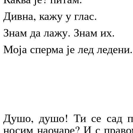
Дивна, кажу у глас.
Знам да лажу. Знам их.
Моја сперма је лед ледени.
Душо, душо! Ти се сад п
носим наочаре? И с право