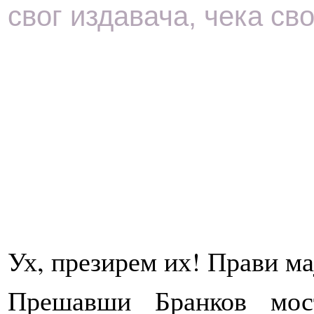
свог издавача, чека св
Ух, презирем их! Прави м
Прешавши Бранков мос