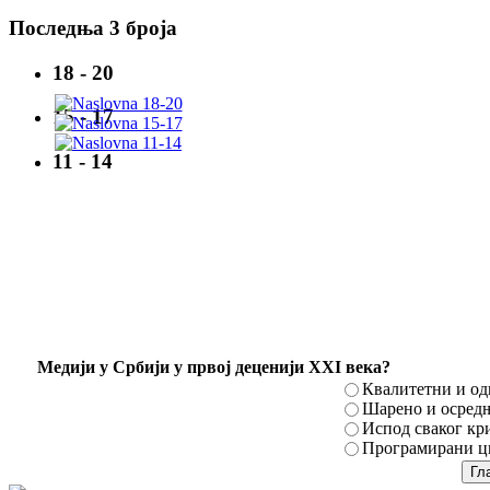
Последња 3 броја
18 - 20
15 - 17
11 - 14
Mедији у Србији у првој деценији XXI века?
Квалитетни и о
Шарено и осред
Испод сваког кр
Програмирани ци