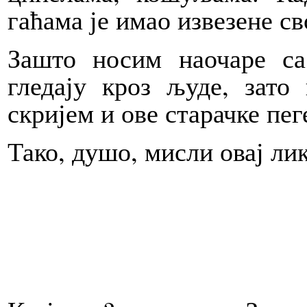
гаћама је имао извезене св
Зашто носим наочаре с
гледају кроз људе, зато
скријем и ове старачке пеге
Тако, душо, мисли овај лик