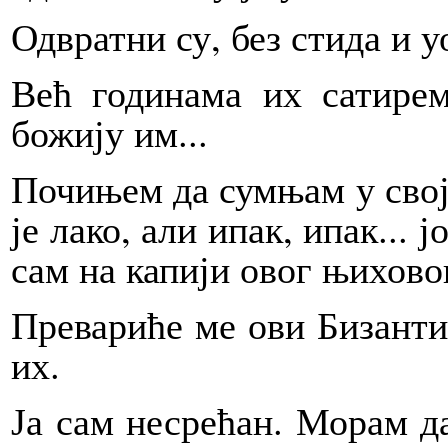
Одвратни су, без стида и у
Већ годинама их сатире
божију им...
Почињем да сумњам у свој
је лако, али ипак, ипак...
сам на капији овог њихово
Превариће ме ови Бизанти
их.
Ја сам несрећан. Морам д