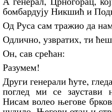
А генерал, Црногорац, ко
бомбардују Никшић и Подг
Од Руса сам тражио да нам
Одлично, узвратих, ти ћеш
Он, сав срећан:
Разумем!
Други генерали ћуте, глед
поглед ми се заустави
Нисам волео његове бркове
чудило. Његови отац и стр