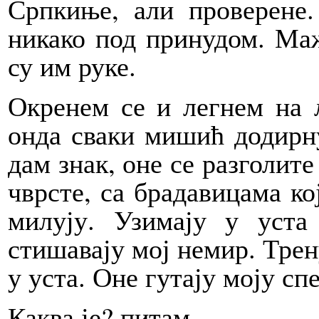
Српкиње, али проверене.
никако под принудом. М
су им руке.
Окренем се и легнем на л
онда сваки мишић додирн
дам знак, оне се разголите
чврсте, са брадавицама кој
милују. Узимају у уст
стишавају мој немир. Трен
у уста. Оне гутају моју сп
Каква је? питам.