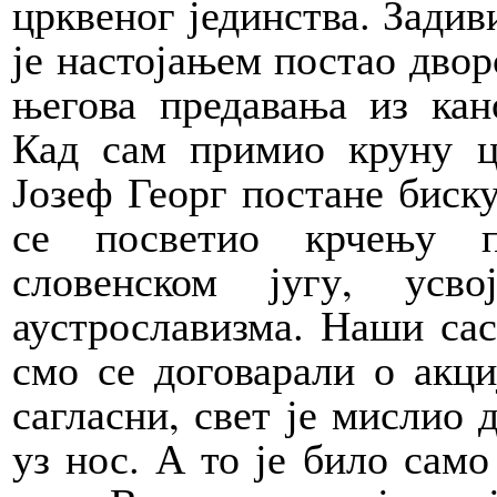
црквеног јединства. Задиви
је настојањем постао двор
његова предавања из кан
Кад сам примио круну ц
Јозеф Георг постане биску
се посветио крчењу п
словенском југу, усв
аустрославизма. Наши сас
смо се договарали о акц
сагласни, свет је мислио 
уз нос. А то је било само