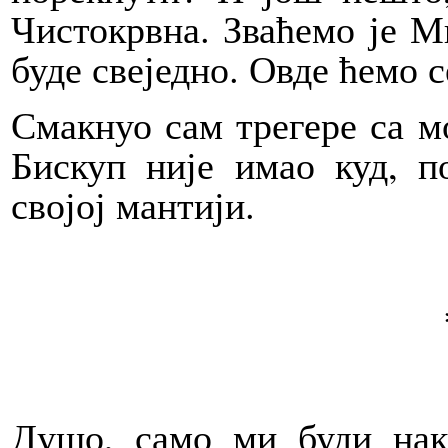
Чистокрвна. Зваћемо је М
буде свеједно. Овде ћемо с
Смакнуо сам трегере са м
Бискуп није имао куд, п
својој мантији.
Душо, само ми буди нак