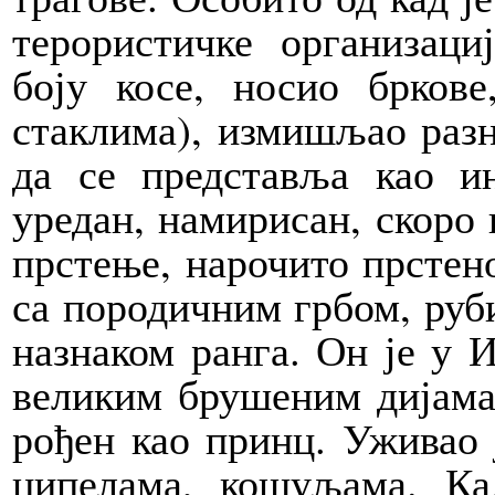
терористичке организаци
боју косе, носио брков
стаклима), измишљао разн
да се представља као и
уредан, намирисан, скоро 
прстење, нарочито прстен
са породичним грбом, руб
назнаком ранга. Он је у 
великим брушеним дијаман
рођен као принц. Уживао 
ципелама, кошуљама. Ка