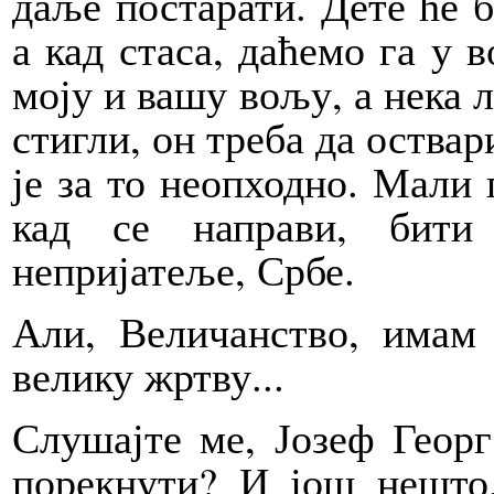
даље постарати. Дете ће б
а кад стаса, даћемо га у 
моју и вашу вољу, а нека л
стигли, он треба да оства
је за то неопходно. Мали 
кад се направи, бити
непријатеље, Србе.
Али, Величанство, имам 
велику жртву...
Слушајте ме, Јозеф Георг
порекнути? И још нешто,