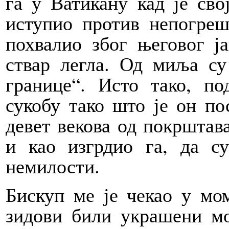
га у Ватикану кад је св
иступио против непогреш
похвалио због његовог ја
ствар легла. Од миља су
границе“. Исто тако, п
сукобу тако што је он по
девет векова од покрштав
и као изгрдио га, да с
немилости.
Бискуп ме је чекао у мо
зидови били украшени мо