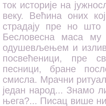
ток историје на јужно
веку. Већина оних ко
страдају пре но што 
Бесловесна маса му 
одушевљењем и излив
посвећеници, пре с
песници, бране пос
смисла. Мрачни ритуал
један народ... Знамо 
њега?... Писац више ни