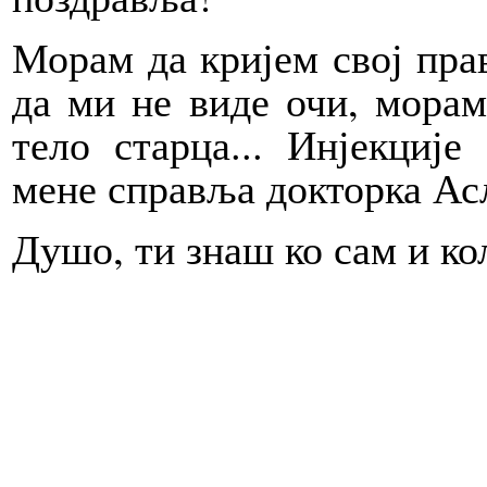
Морам да кријем свој пра
да ми не виде очи, морам
тело старца... Инјекције
мене справља докторка Асл
Душо, ти знаш ко сам и ко