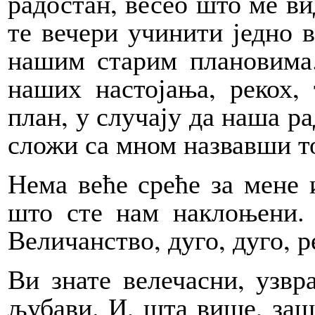
радостан, весео што ме ви
те вечери учинити једно в
нашим старим плановима.
наших настојања, рекох,
план, у случају да наша р
сложи са мном назвавши т
Нема веће среће за мене 
што сте нам наклоњени.
Величанство, дуго, дуго, р
Ви знате велечасни, узвр
љубави. И, шта више, заш