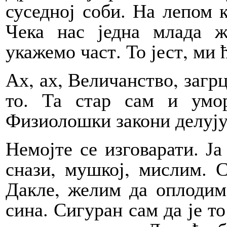
суседној соби. На лепом 
Чека нас једна млада ж
укажемо част. То јест, ми 
Ах, ах, Величанство, загрц
то. Та стар сам и умо
Физиолошки закони делују
Немојте се изговарати. Ја
снази, мушкој, мислим. С
Дакле, желим да оплодим
сина. Сигуран сам да је то