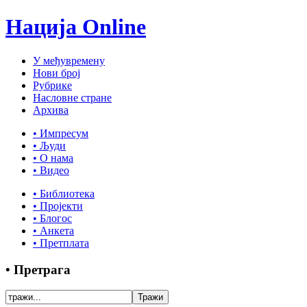
Нација Online
У међувремену
Нови број
Рубрике
Насловне стране
Архива
• Импресум
• Људи
• О нама
• Видео
• Библиотека
• Пројекти
• Блогос
• Анкета
• Претплата
• Претрага