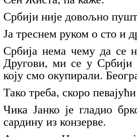
Србији није довољно пушт
Ја треснем руком о сто и 
Србија нема чему да се н
Другови, ми се у Србији
коју смо окупирали. Београ
Тако треба, скоро певајућ
Чика Јанко је гладио брк
сардину из конзерве.