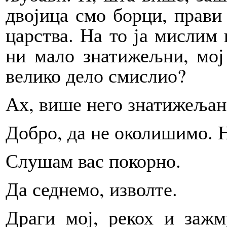
двојица смо борци, прави
царства. На то ја мислим 
ни мало знатижељни, мој
велико дело смислио?
Ах, више него знатижељан,
Добро, да не околишимо. Н
Слушам вас покорно.
Да седнемо, изволте.
Драги мој, рекох и зажм