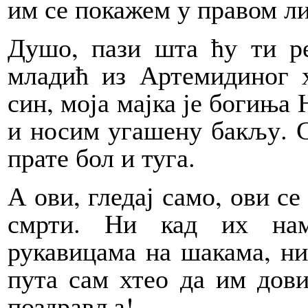
им се покажем у правом ли
Душо, пази шта ћу ти ре
младић из Артемидиног 
син, моја мајка је богиња 
и носим угашену бакљу. С
прате бол и туга.
А ови, гледај само, ови се
смрти. Ни кад их нам
рукавицама на шакама, ни 
пута сам хтео да им дови
поздравља!