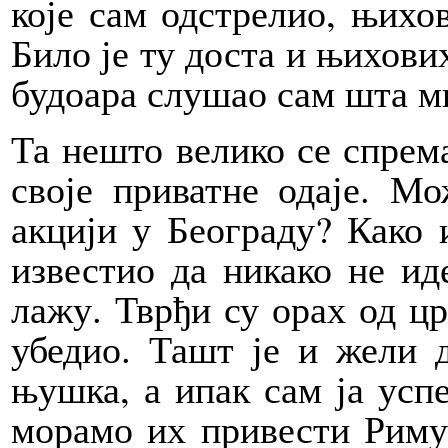
које сам одстрелио, њихо
Било је ту доста и њихови
будоара слушао сам шта м
Та нешто велико се спрема
своје приватне одаје. М
акцији у Београду? Како 
известио да никако не ид
лажу. Тврђи су орах од цр
убедио. Ташт је и жели 
њушка, а ипак сам ја успе
морамо их привести Риму,