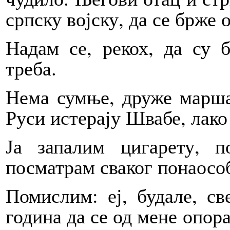
српску војску, да се брже 
Надам се, рекох, да су 
треба.
Нема сумње, друже марша
Руси истерају Швабе, лако
Ја запалим цигарету, 
посматрам сваког понаосо
Помислим: еј, будале, св
година да се од мене опор