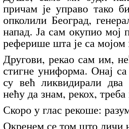
причам је управо тако б
опколили Београд, генера
напад. Ја сам окупио мој 
реферише шта је са мојом
Другови, рекао сам им, не
стигне униформа. Онај са
су већ ликвидирали два 
нећу да знам, рекох, треба
Скоро у глас рекоше: разу
Окренем се том што личи н