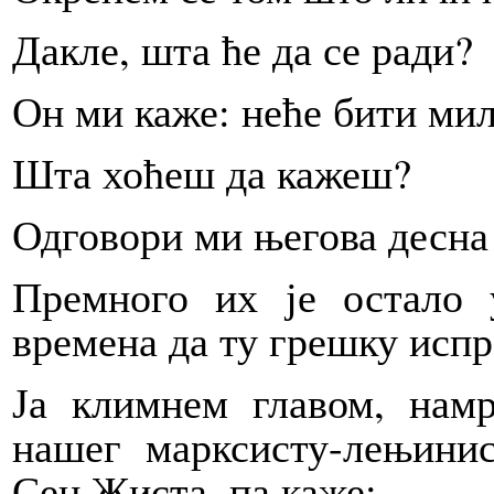
Дакле, шта ће да се ради?
Он ми каже: неће бити мил
Шта хоћеш да кажеш?
Одговори ми његова десна
Премного их је остало
времена да ту грешку исп
Ја климнем главом, нам
нашег марксисту-лењини
Сен Жиста, па каже: