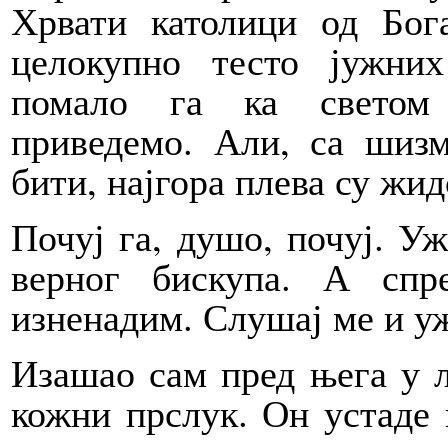
Хрвати католици од Бог
целокупно тесто јужн
помало га ка светом 
приведемо. Али, са шиз
бити, најгора плева су жи
Почуј га, душо, почуј. У
верног бискупа. А сп
изненадим. Слушај ме и уж
Изашао сам пред њега у л
кожни прслук. Он устаде и