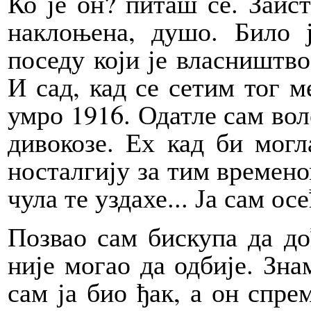
Ко је он? питаш се. Заис
наклоњена, душо. Било 
поседу који је власништво
И сад, кад се сетим тог м
умро 1916. Одатле сам вол
дивокозе. Ех кад би могл
носталгију за тим времено
чула те уздахе... Ја сам ос
Позвао сам бискупа да до
није могао да одбије. Зна
сам ја био ђак, а он спре