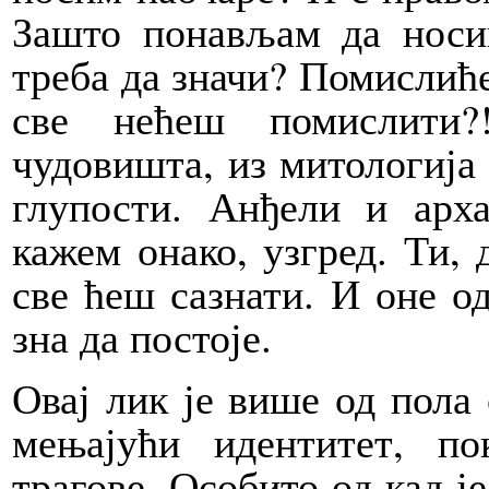
Зашто понављам да носи
треба да значи? Помислић
све нећеш помислити?
чудовишта, из митологија 
глупости. Анђели и арх
кажем онако, узгред. Ти,
све ћеш сазнати. И оне од
зна да постоје.
Овај лик је више од пола 
мењајући идентитет, по
трагове. Особито од кад ј