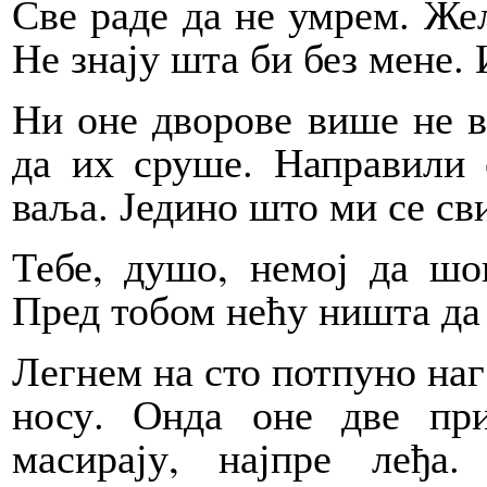
Све раде да не умрем. Же
Не знају шта би без мене.
Ни оне дворове више не в
да их сруше. Направили 
ваља. Једино што ми се сви
Тебе, душо, немој да шо
Пред тобом нећу ништа да 
Легнем на сто потпуно наг
носу. Онда оне две пр
масирају, најпре леђа.