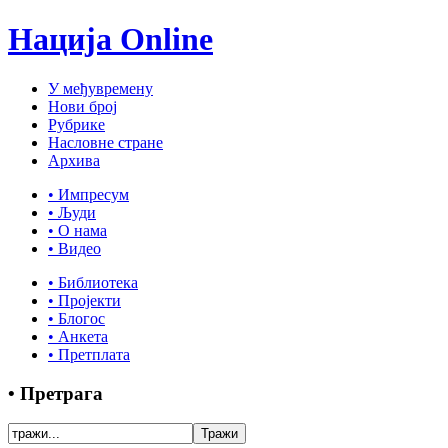
Нација Online
У међувремену
Нови број
Рубрике
Насловне стране
Архива
• Импресум
• Људи
• О нама
• Видео
• Библиотека
• Пројекти
• Блогос
• Анкета
• Претплата
• Претрага