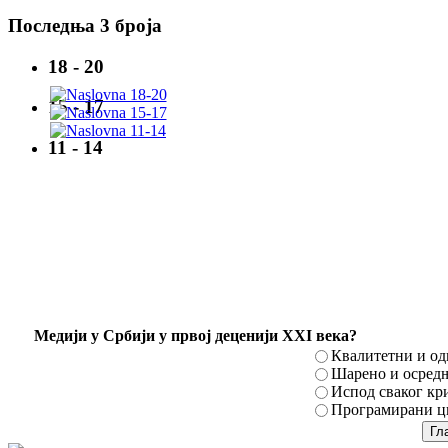
Последња 3 броја
18 - 20
15 - 17
11 - 14
Mедији у Србији у првој деценији XXI века?
Квалитетни и о
Шарено и осред
Испод сваког кр
Програмирани ци