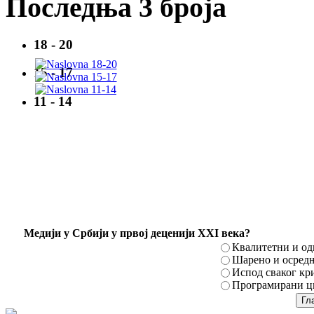
Последња 3 броја
18 - 20
15 - 17
11 - 14
Mедији у Србији у првој деценији XXI века?
Квалитетни и о
Шарено и осред
Испод сваког кр
Програмирани ци