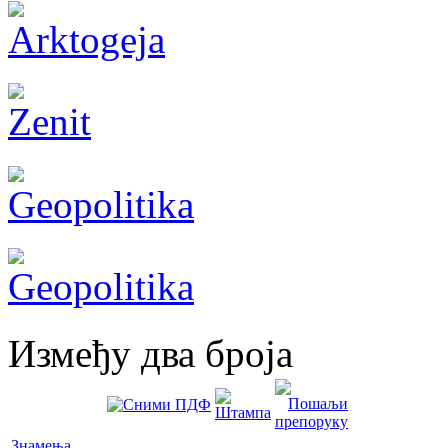
Између два броја
Знамења