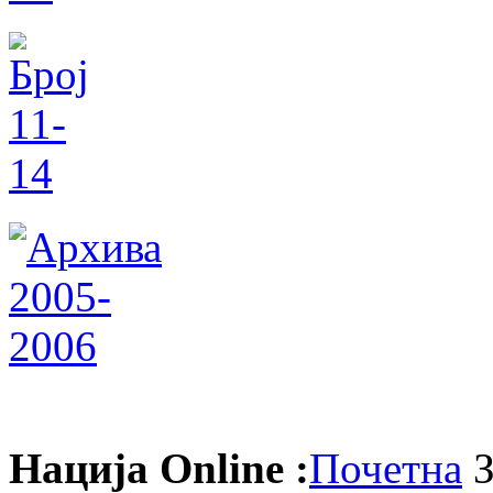
Нација Online :
Почетна
З