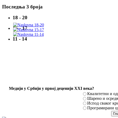
Последња 3 броја
18 - 20
15 - 17
11 - 14
Mедији у Србији у првој деценији XXI века?
Квалитетни и о
Шарено и осред
Испод сваког кр
Програмирани ци