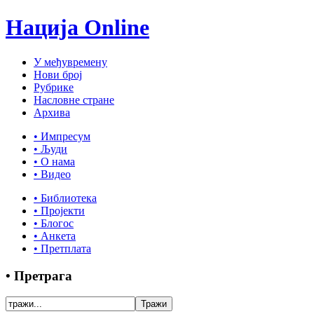
Нација Online
У међувремену
Нови број
Рубрике
Насловне стране
Архива
• Импресум
• Људи
• О нама
• Видео
• Библиотека
• Пројекти
• Блогос
• Анкета
• Претплата
• Претрага