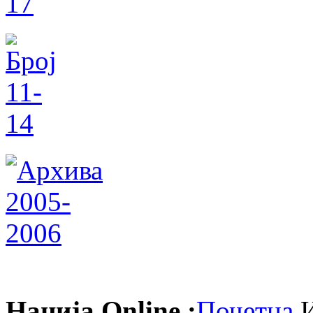
Нација Online :
Почетна
И