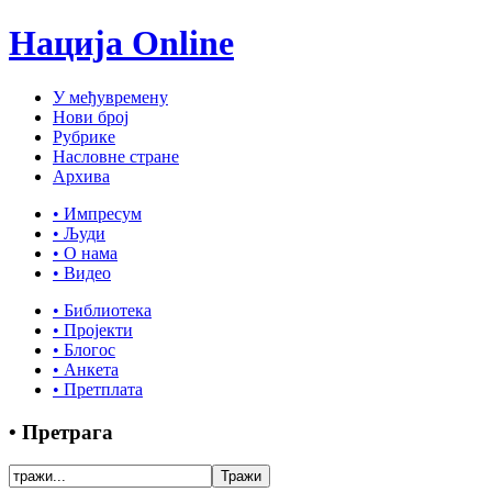
Нација Online
У међувремену
Нови број
Рубрике
Насловне стране
Архива
• Импресум
• Људи
• О нама
• Видео
• Библиотека
• Пројекти
• Блогос
• Анкета
• Претплата
• Претрага