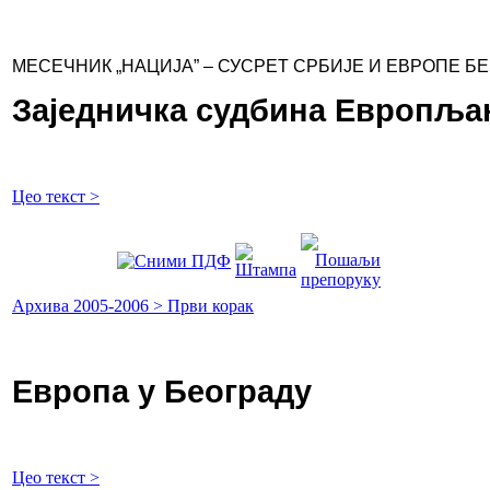
МЕСЕЧНИК „НАЦИЈА” – СУСРЕТ СРБИЈЕ И ЕВРОПЕ Б
Заједничка судбина Европља
Цео текст >
Архива 2005-2006 > Први корак
Европа у Београду
Цео текст >