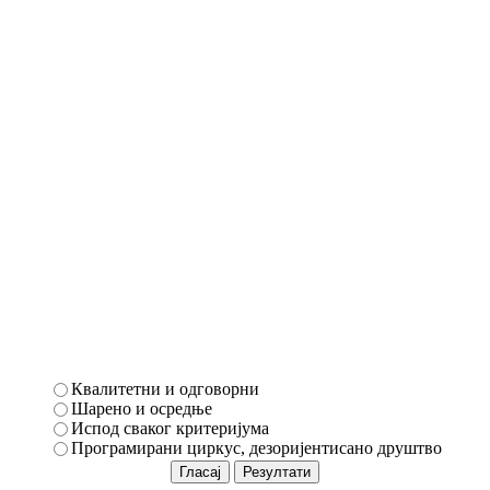
Квалитетни и одговорни
Шарено и осредње
Испод сваког критеријума
Програмирани циркус, дезоријентисано друштво